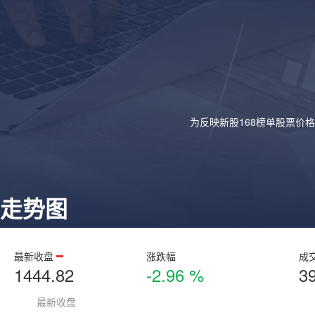
为反映新股168榜单股票价
走势图
最新收盘
涨跌幅
成
1444.82
-2.96 %
3