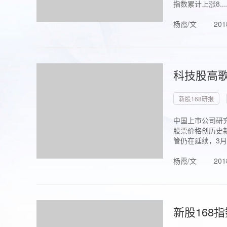
指数累计上涨8...
杨霞/文
201
科技股高歌
新股168研报
中国上市公司研究
股票价格创历史新
管仍在延续，3月1.
杨霞/文
201
新股168