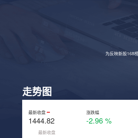
为反映新股168
走势图
最新收盘
涨跌幅
1444.82
-2.96 %