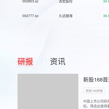
002803.sz
吉宏股份
34.
002777.sz
久远银海
36.
研报
资讯
新股168
新股168研报
中国上市公司研究
标，筛选出值得重