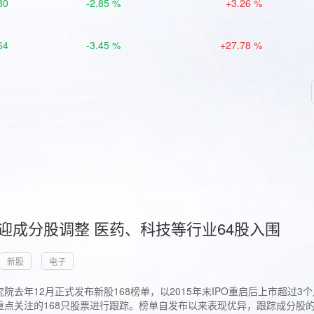
80
-2.85 %
+3.26 %
64
-3.45 %
+27.78 %
首迎成分股调整 医药、科技等行业64股入围
新股
电子
院去年12月正式发布新股168榜单，以2015年末IPO重启后上市超
点关注的168只股票进行跟踪。榜单自发布以来表现优异，跟踪成分股的1