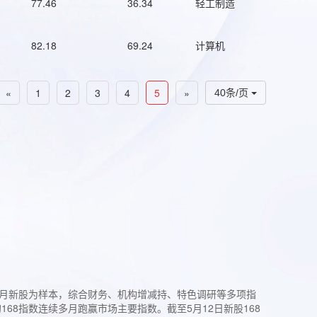
77.46
36.34
轻工制造
82.18
69.24
计算机
«
1
2
3
4
5
»
40条/页
过3个月新股为样本，综合财务、机构增减持、特色调研等多项指
68指数连续多月跑赢市场主要指数。截至5月12日新股168