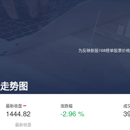
为反映新股168榜单股票价
走势图
最新收盘
涨跌幅
成
1444.82
-2.96 %
3