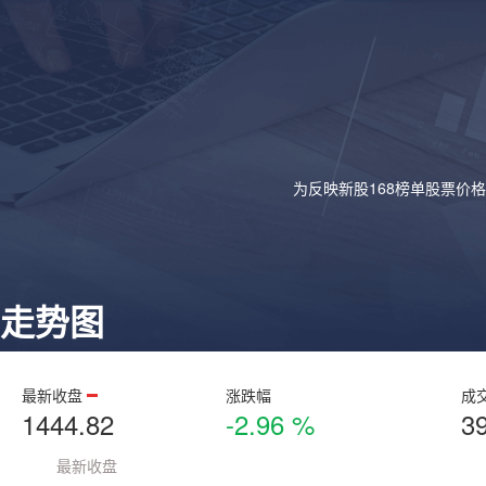
为反映新股168榜单股票价
走势图
最新收盘
涨跌幅
成
1444.82
-2.96 %
3