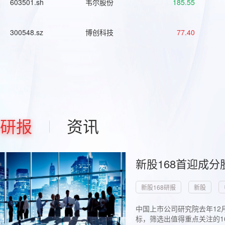
603501.sh
韦尔股份
185.55
300548.sz
博创科技
77.40
研报
资讯
新股168首迎成分
新股168研报
新股
中国上市公司研究院去年12
标，筛选出值得重点关注的1