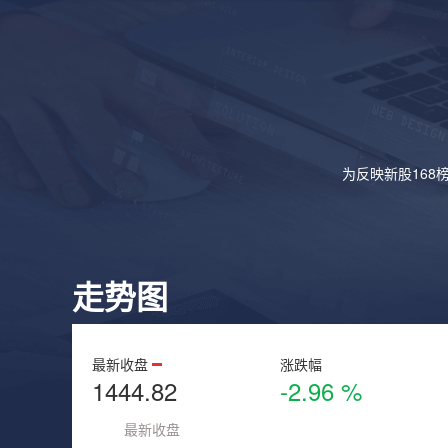
为反映新股168
走势图
最新收盘
涨跌幅
1444.82
-2.96 %