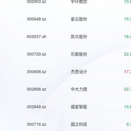
002903.sz
宇环数控
13.
300648.sz
星云股份
15.
603037.sh
凯众股份
18.
300729.sz
乐歌股份
22.
300668.sz
杰恩设计
17.
002896.sz
中大力德
22.
002849.sz
威星智能
13.
300716.sz
国立科技
9.