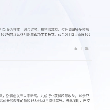
过3个月新股为样本，综合财务、机构增减持、特色调研等多项指
68指数连续多月跑赢市场主要指数。截至5月12日新股168
0
0
股指数，涨幅创发布以来新高。九成行业获得超额收益，10余只
高成长股聚集的新股168板块3月持续攀升。与此同时，严监