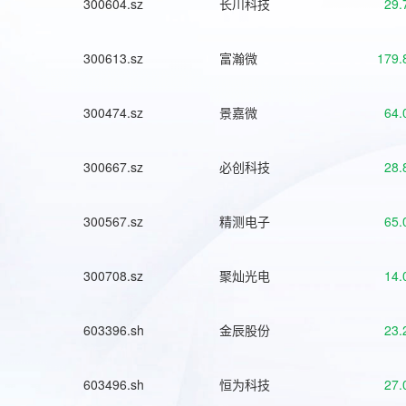
300604.sz
长川科技
29.
300613.sz
富瀚微
179.
300474.sz
景嘉微
64.
300667.sz
必创科技
28.
300567.sz
精测电子
65.
300708.sz
聚灿光电
14.
603396.sh
金辰股份
23.
603496.sh
恒为科技
27.