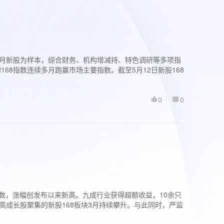
过3个月新股为样本，综合财务、机构增减持、特色调研等多项指
68指数连续多月跑赢市场主要指数。截至5月12日新股168
0
0
股指数，涨幅创发布以来新高。九成行业获得超额收益，10余只
高成长股聚集的新股168板块3月持续攀升。与此同时，严监