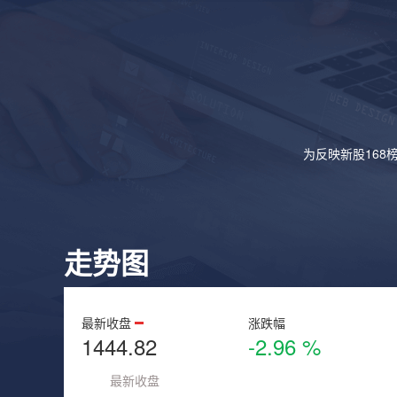
为反映新股168
走势图
最新收盘
涨跌幅
1444.82
-2.96 %