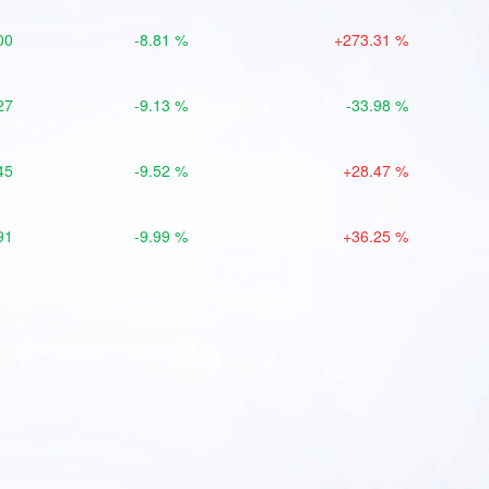
00
-8.81 %
+273.31 %
27
-9.13 %
-33.98 %
45
-9.52 %
+28.47 %
91
-9.99 %
+36.25 %