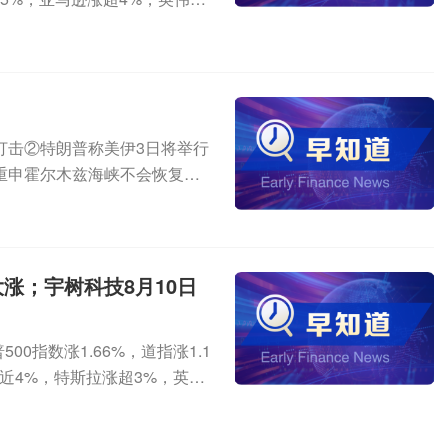
务卿称有关重开霍尔木兹海峡的协
降，原因是其交付了根据股本衍生
。SpaceX涨超5%，甲骨文涨超
海峡进港航运③伊朗：与阿曼就
、SpaceX携英伟达开发卫
9%，康宁涨超6%，Credo涨逾
特朗普就美伊局势通话 呼吁继续
财报之际，SpaceX在社交媒
.75%。阿里巴巴涨超4%，爱
据显示，2026年7月A股新开户2
d Al1卫星计算载荷，每颗St
蔚来跌超1%。热点聚焦一、中
281.67万户。三、首部L3、L4
CPU，实现数据中心级太空计算能
伊朗：当前未与美谈判 数日内
能网联汽车 自动驾驶系统安全
AI基础设施的下一个篇章，正
打击②特朗普称美伊3日将举行
峡开辟非伊朗航线④伊朗：拟设
日由国家市场监督管理总局、国家标
算力是指将计算资源部署在空间
重申霍尔木兹海峡不会恢复至战
表联合声明 谴责以色列在加沙
式实施。据了解，该标准适用于
分析和智能决策。当前“单星智
月31日，市场监管总局在江苏
”规划》①新型电力系统建设“十
类车辆，不适用于自动泊车系统。
缘计算)正从验证走向商业化，突
中央、国务院关于深入整治“内
能源发电量占比达到50%②新型
（ADS GTR）于2026年
算”(轨道云数据中心)为长期
拼质量”转变，促进光伏行业高质
.1亿千瓦③新型电力系统建设“十
3级、L4级自动驾驶系统提出更
协同。2、产品供需趋紧 MLC
前行业发展形势，主动强化成
涨；宇树科技8月10日
能等发电装机达到6500万千瓦
边界，完善用户使用告知、操
求持续释放，正推动多层片式陶
自纠，树牢合规经营、理性竞
形成支撑超过1.1亿辆电动汽车
体系，在保持核心技术要求与
LCC头部厂商相继上调AI服务
部企业要发挥示范引领作用，
2030年，智能有序充电和双向
与行业管理实际需要，更具有
市场对行业景气度的预期。银河
0指数涨1.66%，道指涨1.1
。行业协会要依法加强自律，
干预汇市日本财务大臣片山皋月3
星互联网低轨卫星成功发射 商
相关的高容MLCC用量大幅增
近4%，特斯拉涨超3%，英伟
光伏企业预防和制止低价倾销
合干预外汇市场，且不排除根据
天发射场使用长征八号甲运载火
产，但产能释放预计需要一年以
存储板块集体大涨，闪迪涨近2
范和促进发展并重，做好企业
度达到1美元兑155日元区间。
顺利进入预定轨道，发射任务
以缓解，未来MLCC产业链有
ntum、西部数据涨超15%，A
合规约谈、行政指导等方式，
合干预汇市。除金融危机、重大
关键卡点突破，移动网络卫星