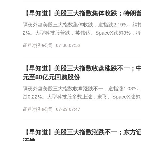
望持续受益。
MD涨13%，英特尔涨逾11%。热门中概股多数上涨，
引导光伏企业规范价格竞争行为。对行业反映强烈、
灾害等特殊时期外，日美联合干预汇市极为罕见。据日
增强覆盖强度有望提升，低空导航服务水平持续加强
5%。迅雷涨超8%，爱奇艺涨超4%，百度涨超2%，
仍不整改的经营主体，依法严肃处置。三、股票ETF7月
【早知道】美股三大指数集体收跌；特朗
1年东日本大地震后双方联合干预汇市以来，日美时隔
文旅等领域形成一批典型低空应用场景打开商业成长
聚焦伊朗局势①当地时间7月30日晚，伊朗军队发布
成为绝对主力7月，A股市场出现大幅回撤，但股票E
精选公司新闻主题机会1、新型电力系统建设“十五五”
标发布 护航行业健康发展据工业和信息化部8月4日
隔夜外盘美股三大指数集体收跌，道指跌2.19%，纳指跌1
美军位于巴林的谢赫伊萨空军基地的发电机、导航系
体看，股票ETF中的宽基ETF和行业主题ETF合计吸
升国家发展改革委、国家能源局印发《新型电力系统建
织制定并归口的《智能网联汽车自动驾驶系统安全要求》(G
2%。大型科技股普跌，英伟达、SpaceX跌超3%，特
公告表示，尽管美军基地拥有众多防御系统和装备，
数ETF成为资金买入的绝对主力，跟踪沪深300、中证
出，到2030年，初步建成安全可靠、绿色低碳、坚
家标准由国家市场监督管理总局、国家标准化管理委员
跌超1%，微软、苹果小幅下跌，谷歌涨近1%。光通
袭击，已对其装备和中心造成了重大破坏。②当地时间
获大幅加码，跟踪科创50、中证1000和创业板指等
证券时报·e公司
07-30 07:52
资源配置平台作用和服务功能充分发挥，非化石能源发
1日起正式实施。要求的发布实施，为自动驾驶产品
技跌近10%，Coherent跌超8%，Lumentum、
示，美军继续执行对伊朗的海上封锁。截至7月30日
行业主题ETF方面，跌幅较大的半导体ETF上演越
亿千瓦以上新能源高水平消纳，建成可支撑超过1.1
规范自动驾驶技术研发应用、提升道路交通安全水平
热门中概股多数上涨，纳斯达克中国金龙指数涨1.73
航行路线，使2艘船只失去行动能力，并登船检查2艘
ETF则呈现越涨越卖态势，可以看出资金抄底与止盈
施网络。同时，强化配电网规划引领，推动配电网建
航产业健康可持续发展具有重要意义。下一步，工信
超3%，哔哩哔哩涨超2%，网易、唯品会涨超1%。
【早知道】美股三大指数收盘涨跌不一；中
闻精选公司新闻主题机会AI算力火爆，存储产品和显
货币、商品及可转债ETF获得资金增配，信用债、利
级配电网与新业态布局规划协同，升级配电网智能调控
与实施执行，强化智能网联汽车产品准入管理，保障
朗普在接受福克斯新闻频道记者电话采访时表示，在
道，随着AI算力的火爆，全球存储芯片市场正经历严
元至80亿元回购股份
出。要闻精选公司新闻主题机会一、万华化学等企业
已纳规输电通道尽早建成投运。到2030年，西电东送规
华龙证券认为，当前我国自动驾驶产业迈入“合规化量
击后，美国将进行强力报复。特朗普称，美国将“狠狠
北主流型号的存储产品和显卡价格持续攀升，其中1TB
行7月下旬以来，全球聚氨酯原料市场迎来一轮密集
荒”等100%新能源外送输电工程试点。新型电网是新
隔夜外盘美股三大指数收盘涨跌不一，道指涨1.03%，标
具备全栈自研能力的头部车企，有望依托长期算法迭
击”。特朗普还表示，美国在与沙特联合打击伊拉克
在950元，涨幅132%;显卡方面，RTX5080从7月22
工巨头亨斯迈、巴斯夫接连对MDI、TDI产品发布调
纽”。据央视财经报道，“十五五”时期，国家电网特高
跌0.22%。大型科技股多数上涨，奈飞、SpaceX涨
建仿真测试平台与成熟安全体系等天然行业壁垒，在
前，曾与伊拉克方面进行协调。他还表示，并未排除
涨幅约50%。国金证券认为，AI大模型快速迭代，
链也同步上调产品价格。在装置集中检修、中东地缘
间的两倍。为此，国家电网将围绕特高压柔性直流输
伟达小幅上涨；特斯拉、亚马逊、Meta小幅下跌。苹
优势。此外，看好自动驾驶强制国标执行后检测检验
人的可能性。②当地时间29日，美军中央司令部表示
修，倒逼先进制程产能紧缺。2026年下半年中芯、
证券时报·e公司
07-29 07:47
重因素推动下，聚氨酯行业景气度逐步回升。业内人士表
键领域，有力保障沙戈荒、水风光等大基地清洁能源
存储板块大跌，闪迪跌逾14%，康宁跌超12%，SK海
链。财经日历
行动。截至29日，美军已改变20艘商船的航行路线
产AI芯片进入产线制造并即将量产出货，国产算力正
度集中，龙头企业定价对市场影响极强。本轮海内外
设的推动下，特高压设备和配电网设备等制造商，有
entum、希捷科技跌逾8%，迈威尔科技跌超7%，西
外，美军还对2艘船只进行登船检查。要闻精选公司
进制程需求提供长期刚性支撑。另外，海外出口管制
期将抬升全产业链采购成本，下游聚氨酯制品企业成
商加码资本支出 AI服务器出货量预期增长近期，海
数上涨，纳斯达克中国金龙指数涨1.08%。汽车之家
吃紧，两大MLCC全球龙头大幅提价据报道，产能吃
【早知道】美股三大指数涨跌不一；东方证券
国产刻蚀、薄膜、量检测等核心设备的需求刚性提升
取决于中东局势变化、全球物流恢复进度，以及下游
财报并上修全年资本支出指引，AI（人工智能）算力
微博、新东方、蔚来、哔哩哔哩涨超1%。热点聚焦伊
LCC供应商一同开启了新一轮涨价。三星电机近日已
证券