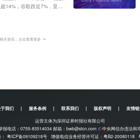
池循环寿命、高低温性能、安全
跌超14%，谷歌跌近7%，亚马
机接口领域有望在未来5-10
长循环性能的提升直接拉动VC
伟达跌超1%。部分存储概念股逆
的重要桥梁，重塑人机交互模
升了0.5-1个百分点，磷酸铁
迪小幅上涨。热点聚焦一、美国
7月动力电池安全新国标落地，要
布公告，宣布依据《1974年贸
续提升。VC供给弹性弱，供需
地区加征10%至12.5%的关
相关资讯，点击查看更多
较少。由于工艺和安全要求较
部时间7月24日0时01分生
危险化学品，其产线经常需要检
模最大关税措施后，转而采用临
复杂，全新建产能建设周期约1
7月24日0时01分到期。二、
美元规模的对等降税的框架安排
办新闻发布会上表示，美国总统
略稳定关系的这个新定位，肯
，双方同意建立贸易理事会和
事会架构、职能运行模式等具
关于我们
|
服务条例
|
联系我们
|
版权声明
|
友情链
规模的对等降税的框架安排。中
协会、地方政府以及美资企业
运营主体为深圳证券时报社有限公司
及对等降税安排征求公众评论
电话：0755-83514034 邮箱：
bwb@stcn.com
中央网信办违法和
安排，并推动实施，进一步拓
案号：
粤ICP备09109218号
增值电信业务经营许可证：粤B2-20080118