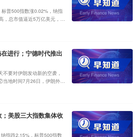
现显著上移，地缘事件催化叠加
更新产业预判，进一步上调202
伊朗伊斯兰革命卫队从伊朗境内
调30%。另一家MLCC龙头日
支撑叠加需求稳增背景下，景气持
普500指数涨0.02%，纳指
产力度超出市场预期。集邦咨询
然袭击”。②当地时间28日，以
起出货的MLCC将涨价。多层陶
好市场开拓第12批国家药品集
新高，总市值逼近5万亿美元，再
计资本支出规模将突破8867亿
了与美国总统特朗普之间一
算力与汽车电子为核心的硬科技成
家上市药企陆续披露拟中选品种，
%，特斯拉、SpaceX跌超
6年AI服务器出货年增长幅度，
双方的“全面伙伴关系、相互支持
至10倍。与此同时，汽车电动
促进相关产品国内市场的开
数跌超2%，光通信、存储板块
资本开支高增、AI服务器出货预
这一共同目标上保持一致。要闻精
拉升单车MLCC用量与可靠性
”原则，65种药品全部采购成
um跌逾6%，西部数据、希捷科技
GPU、高速内存、光模块、
业发展潜力可观根据国家充电
，仅次于GPU和存储芯片。高盛
、降血脂、风湿免疫、消炎镇
涨2.51%。迅雷涨近5%，哔
控等细分赛道，将持续收获确定
电动汽车充电基础设施（枪）总数
仍在进行；宁德时代推出
增速快速扩容。机构称，在行业
药企业积极参与本次集采，32
2%。热点聚焦伊朗局势①美国
设施（枪）500.9万个，同比增
落地，国内MLCC上下游企业
示，当前集采已常态化推进至第1
成协议，但如果达不成新的停
率约为49.35千瓦。国盛证券认
占全球高端市场份额。
天不要对伊朗发动新的空袭，
注新纳入品种可能对相关公司的
27日，伊朗武装部队哈塔姆安
展。
②当地时间7月26日，伊朗外交
司而言，仿制药集采对报表的
势的同时，持续对伊朗实施非
在持续，斡旋方也正继续开展
的商船、油轮等。美国的这一
准在欧上市，可帮助患者恢复
会放过美军的任何威胁，将作
在欧盟地区销售一款可帮助“地图样
大涨10%，市场供需持续偏
国脑机接口（BCI）公司首次
亚乙烯酯(VC)加速上涨，单日
效；美股三大指数集体收
机接口商业化的重要里程碑，
23日，VC调涨11%。7月份
球未来产业的重要赛道，而大
要电解液添加剂，需求刚性且添
指跌2.15%，标普500指数
产业化的核心基础。随着技术