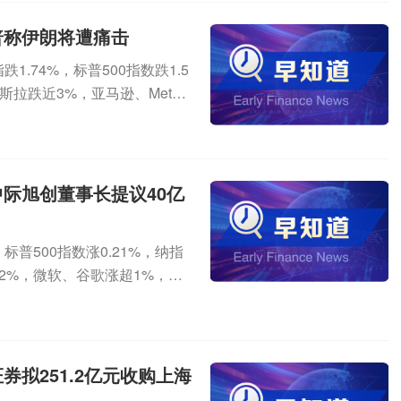
纳斯达克中国金龙指数涨1.0
严重扰乱市场秩序、提醒约谈
本广播协会报道，这是继201
，面向城市治理、物流运输、
网易、阿里巴巴涨超1%。热点
吸金超4700亿元 宽基产品
普称伊朗将遭痛击
15年再次联合干预汇市。要闻
空间。2、自动驾驶安全要求国
公告称，军队使用无人机袭击了
TF却迎来大规模资金涌入。整
规划出台 电力设备需求有望提
消息，日前，工业和信息化部组
.74%，标普500指数跌1.5
统以及行政和后勤保障建筑。
金超4700亿元。其中，宽基指
设“十五五”规划》。规划提
B44721-2026)强制性国
斯拉跌近3%，亚马逊、Meta
但近日针对该地区美军基地的
A500等核心宽基指数的ETF均
强韧性、智能灵活的新型电网，
会批准发布，拟于2027年7月
信、存储板块继续大跌，美光科
7月30日，美国中央司令部表
宽基ETF也呈现多点开花态势。
电量占比达到50%，实现28
明确了统一的安全准入基线，对
闪迪跌逾7%，迈威尔科技跌超6%。
，中央司令部已改变24艘商船的
跌越买态势，反弹较多的港股科技
亿辆电动汽车出行的充电基础设
、压实企业安全主体责任、护
%。新东方涨超15%，拼多多涨
，以确保其遵守封锁要求。要
操作同时存在。其他资产方面，
设改造和智慧升级，加强市县
部将扎实做好标准的宣贯解读
热点聚焦伊朗局势①美国总统特
际旭创董事长提议40亿
卡价格持续攀升据央视财经报
率债和跨境ETF则出现资金净流
体系。加快推动“十四五”时期
自动驾驶系统安全合规应用。
伊朗向驻中东美军发动导弹袭
重的供给短缺。统计发现，华强
集中提价 聚氨酯产业链景气上
模超过4.2亿千瓦。开展“沙戈
产、规范化竞争”的全新周期，
打击”伊朗，伊朗将遭到“痛
固态硬盘去年9月410元，现
涨价潮。国内万华化学，国际化
型电力系统最核心的“骨架与枢
普500指数涨0.21%，纳指
代、千万级真实路况数据、自
境内受伊朗支持的什叶派民兵
日的8000元涨至12000元左右，
价函。受此影响，下游相关产业
压在建总体规模将为“十四五”期
超2%，微软、谷歌涨超1%，英
自动驾驶合规竞争后半程保持
进一步打击伊朗在该地区代理
推升国产算力设计公司订单持续上
局势升温与出口需求回暖的多
电、海上新能源集中消纳等关
果涨近1%续创新高。光通信、
以及核心零部件等相关产业
，美军继续执行对伊朗的封锁
华虹迎新一轮产能释放，多款国
示，MDI、TDI全球供给高
外送消纳。在新型电力系统建
力士、美光科技跌近9%，Lum
，并使2艘船只失去行动能力。此
式进入实际规模放量阶段，为先
同步涨价由地缘成本驱动，短
望迎来发展机遇。2、九大云厂
部数据跌近7%。热门中概股多
新闻主题机会需求旺盛叠加产能
持续趋严，使国内存储大厂对
本压力增加；后续价格走势仍
内外头部云厂商集中发布二季度
涨超7%，网易、京东涨超2%，
紧叠加原材料涨价，日韩两大M
拟251.2亿元收购上海
。
终端需求的承接力度。对于后
基础设施建设进入全速扩容周
朗局势①当地时间28日，美军
向销售合作伙伴发出通知，自8