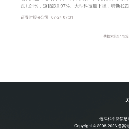
加量提升。VC是锂电池核心成膜添加剂，可提升电
跌1.21%，道指跌0.97%。大型科技股下挫，特斯拉
持续突破、政策支持力度加大及应用场景不断拓展，脑
性。根据GGII，在下游排产持续高企背景下，快充及
逊跌超4%，Meta跌逾3%，微软跌超2%，苹果、英
年内迎来爆发式增长，成为连接人类思维与外部世界
添加剂需求量增长。其中，三元电池中VC含量较之前提
证券时报·e公司
07-24 07:31
市走高，美光科技涨超3%，SK海力士涨超2%，闪
式并创造巨大的经济价值。
锂电池中VC添加量提升至原先的3倍以上。2026年
公布新关税措施 24日生效美国贸易代表办公室23日发
求电芯热失控2小时不起火爆炸，VC添加比例有望持
易法》第301条，以所谓“强迫劳动”为名对数十个国家和
共搜索到
2772
篇
错配有望延续。VC经过前几年的低迷期，新增产能
税，以替代即将到期的全球进口关税。新关税将于美国东
高，产量在短时间内无法跟上需求。同时，VC属于
效。特朗普政府在美国最高法院于今年2月否决其规
修，环保要求严苛，环评、固废处理等相关审批流程
时10%全球关税措施。这些关税措施将于美国东部时间
年以上。
商务部：中美双方经贸团队正在探讨推进各自300亿
7月23日，商务部外国投资管理司司长孟华婷在国新
特朗普访华期间，中美两国元首确定了中美建设性战
定了双方经贸团队达成的总体平衡积极的成果。其中
投资理事会。目前，中美双方经贸团队正在就贸易理
体安排保持密切的沟通，并探讨推进各自300亿美元
方正在就相关降税安排建议，广泛地征求国内企业商
商协会等利益相关方的意见。美方也在就贸易理事会
违法和不良信息举报
意见。双方将保持密切交流，尽快商定具体产品降税
Copyright © 2008-2026 备