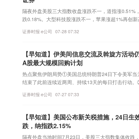
市，券商相关研报认为，2026年MDI盈利中枢已实
期。基于九大主流云厂商最新规划，集邦咨询8月3日
中央司令部表示，美国东部时间当日下午5时45分，
月1日起，MLCC产品出货价格将在现行基础上统一上
供需支撑下，MDI价格有望上行；TPU行业在成本
隔夜外盘美股三大指数收盘涨跌不一，道指涨0.51%，标
6年全球AI服务器出货量同比增幅预期。此轮算力扩
发射多枚弹道导弹，“试图对驻中东地区的美军发动突
本太阳诱电同样也已经发出涨价通知，宣布自9月1日
续回暖。二、第十二批集采开标 相关公司普遍预期利
跌0.18%。大型科技股涨跌不一，苹果涨超1%再创
8月3日更新行业预判数据，预计2026年九大云厂商合
色列总理内塔尼亚胡在社交媒体上表示，他刚刚结束
瓷电容器（MLCC）正从消费电子周期品，向以AI
采于7月31日开标并产生拟中选结果。8月2日，多
次超越英伟达成为全球第一。谷歌涨超2%，微软涨近2
美元，同比增幅接近90%。此外，集邦咨询上调202
次“极佳的会晤”。内塔尼亚胡表示，此次会谈体现了
长品转型。AI服务器MLCC用量约为传统服务器的8
证券时报·e公司
07-28 07:32
企业普遍预期，此次拟中选以及后续的合同实施，将
1%，英伟达跌近5%。AI硬件股普跌，费城半导体指
从原先的28%更新为近31%。业内普遍认为，云厂商
以及高度理解”，双方在“确保伊朗不会拥有核武器”
化、智能化、800V高压平台及高阶智驾的推进，持续
拓。本次集采坚持“稳临床、保质量、反内卷、防围标
领跌，闪迪跌超11%，SK海力士跌超7%，Lument
期上调，将自上而下传导至整条算力硬件产业链。上游
选公司新闻主题机会电动汽车充电设施快速发展，行
要求。MLCC已跃升为AI服务器 BOM成本第三大项
功，覆盖抗感染、抗肿瘤、抗血栓、降血糖、降血压
跌超4%。热门中概股多数上涨，纳斯达克中国金龙指数
高速连接器，中游服务器ODM、机箱电源、液冷温
设施监测服务平台数据，截至2026年6月底，我国
【早知道】伊美间信息交流及斡旋方活动
测算，AI服务器MLCC市场正保持约80% 的年复合
痛等领域常用药品。全国共4.5万家医药机构报量，医
哩哔哩涨超4%，网易涨超3%，阿里巴巴、京东涨超
性订单增量。
达到2305.7万个，同比增长43.2%。其中，公共充电
A股最大规模回购计划
高景气周期加持下，叠加下游客户长期锁单、产能持续
7家企业的521个产品获得拟中选资格。湘财证券表
总统特朗普27日称，他有足够的耐心和时间与伊朗达
长22.3%，额定总功率达到2.47亿千瓦，单枪平均功
将持续实现规模扩容与技术迭代的双重突破，加速抢
热点聚焦伊朗局势①美国总统特朗普24日下令美军当
2批，对二级市场的边际冲击已显著钝化，可重点关
火协议，美国将恢复对伊朗军事打击。②当地时间7月
为，预计在政策推动下，充电桩建设将会实现较快发
结束了此前连续近两周、持续13天的每日打击行动。
影响。同时，对于成功实现从仿制药向创新跃迁的公
比亚中央总部发表声明称，美国在加剧地区不安全局
部发言人巴加埃表示，伊朗与美国之间的信息交流仍
影响也将逐年走弱。财经日历
法的海上封锁，并在过去三天里威胁伊朗沿海和领海
证券时报·e公司
07-27 07:33
相关工作。要闻精选公司新闻主题机会视网膜芯片获
行动将被视为对地区战争的扩大，伊朗武装力量绝不
视力据报道，美国初创公司Science Corp.已获批
出回应。要闻精选公司新闻主题机会碳酸亚乙烯酯价格
萎缩”（GA）患者恢复部分视力的视网膜芯片。这是美
紧百川盈孚数据显示，7月27日，电解液关键原料碳酸
【早知道】美国公布新关税措施，24日生
将相关设备大规模推向患者市场，也是该公司迈向脑
大涨10%，最新报价为22万元/吨，再创新高。上周7月
跌，纳指跌2.15%
其长期目标是将脑植入设备推向市场。脑机接口是全
以来，累计涨幅近37.5%。国盛证券认为，VC是重
隔夜外盘当地时间7月23日，美股三大指数集体收跌，纳
规模、高质量的脑电数据，是推动技术从实验室走向