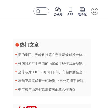
公众号
APP
电子报
热门文章
美的集团、光峰科技等在宁波新设创投合伙企业
韩国对原产于中国的丙烯酸丁酯作出反倾销终裁
全球芯片LOF：8月6日下午开市起停牌至当日收市
凌鹊卫星完成新一轮融资 上市公司泽宇智能战略入股
中广核与山东省政府签署战略合作协议