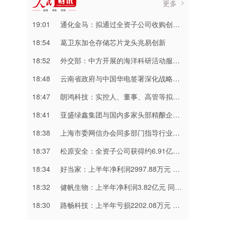
更多
19:01
通化金马：拟通过全资子公司收购创新型药企八加一控股权
18:54
葛卫东加仓存储芯片龙头兆易创新
18:52
外交部：中方开展的海洋科研活动服务于和平目的
18:48
云南省政府与中国华电签署深化战略合作协议
18:47
朗鸿科技：实控人、董事、高管等拟合计减持不超1.994%股份
18:41
亚盛绿鑫集团与国内多家头部精酿企业洽谈交流
18:38
上海市委网信办会同多部门指导行业协会制定汽车行业“合规公约”
18:37
松原安全：全资子公司获得约6.91亿元项目定点
18:34
好当家：上半年净利润2997.88万元 同比增长21.74%
18:32
健帆生物：上半年净利润3.82亿元 同比下降1.99%
18:30
路畅科技：上半年亏损2202.08万元 同比减亏