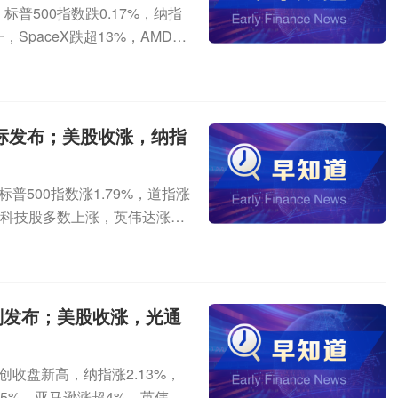
普500指数跌0.17%，纳指
SpaceX跌超13%，AMD跌
。油气股普跌，EOG能源跌超
下跌，纳斯达克中国金龙指数跌
%，蔚来、哔哩哔哩跌超2%，网
霍尔木兹海峡新安排将关闭临时
国标发布；美股收涨，纳指
③伊朗媒体称是否开放霍尔木兹
安全概念 将坚定维护中企正当
普500指数涨1.79%，道指涨
。路透社记者：据报道，美国正
大型科技股多数上涨，英伟达涨超
备对多晶硅及相关产品加征关
概念股大涨，费城半导体指数涨
和限制，中国如何评估美国计
涨超12%，英特尔、闪迪涨超1
益？（英国广播公司亦问及）
士涨超8%，美光科技、高通涨超
家力量无理打压中国企业。保
.35%。新东方跌超4%，哔哩
美企业正常经贸往来，不符合
划发布；美股收涨，光通
大幅下跌。截至当天收盘，纽
坚定维护中国企业的正当合法
元，收于每桶75.77美元，跌
港交易所8月5日披露，段永平管
创收盘新高，纳指涨2.13%，
.41美元，收于每桶79.36美
的多头持仓比例于7月30日从7.65%降
近5%，亚马逊涨超4%，英伟达