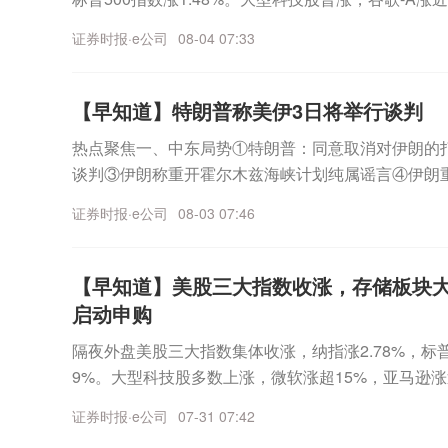
元，跌幅为5.26%。热点聚焦一、中东局势①美国
至5.55%。段永平的股份权益的百分率水平有所下
涨近3%，Meta涨超6%，微软涨近5%，苹果跌超1%
议尚未敲定②伊朗消息人士称伊方希望控制霍尔木兹
工具须交付的股份或款项。要闻精选公司新闻主题机会1
证券时报·e公司
08-04 07:33
9%。光通信板块普涨，Lumentum、Coherent涨逾
霍尔木兹海峡谈判取得“积极进展”④卡塔尔埃米尔与
星计算载荷 太空算力发展提速8月5日，交出上市后首份
5%。热门中概股多数上涨，纳斯达克中国金龙指数涨0
对话二、2026年7月A股新开户265.54万户上交所数
体上宣布，公司正与英伟达合作，共同开发设计Starmin
奇艺涨超3%，百度、拼多多、虎牙涨超1%，网易、
65.54万户，环比下降7.3%。2026年A股合计新开户2
【早知道】特朗普称美伊3日将举行谈判
armind卫星都将搭载英伟达Rubin GPU和Vera 
东局势①特朗普：与伊朗谈判正进行 分两阶段推进②
级自动驾驶强制国标发布，拟于2027年7月实施《智
力。英伟达也在社交媒体上确认了这项合作并表示："
热点聚焦一、中东局势①特朗普：同意取消对伊朗的
无相关安排③伊朗高级官员：不允许美在霍尔木兹海
要求》（GB 44721—2026）强制性国家标准近
迈向AI计算从未涉足的疆域。”兴业证券认为，太空
谈判③伊朗称重开霍尔木兹海峡计划纯属谣言④伊朗
置霍尔木兹海峡中间航线⑤埃及、卡塔尔和土耳其发
准化管理委员会批准发布，拟于2027年7月1日起正
平台上，通过卫星等太空基础设施实现数据的处理、
前状态二、市场监管总局开展光伏行业价格合规指导7
侵犯行为二、两部门印发《新型电力系统建设“十五五
搭载L3级、L4级（高度自动驾驶）系统的M类和N
证券时报·e公司
08-03 07:46
能”(星上自主处理)已相对成熟；“天数天算”(太空边
省盐城市对光伏行业开展价格合规指导，贯彻落实党
五五”规划：到2030年新型电力系统初步建成 非化石
据了解，我国牵头制定的联合国自动驾驶系统全球技术法规
破遥感等传统卫星数据传输限制及提升时效性；“地数天
卷式”竞争的决策部署，推动光伏企业从“拼价格”向“
电力系统建设“十五五”规划：到2030年核电装机约1
6月正式获批发布。与ADS GTR相比，我国标准对L
目标，可支持AI在轨训练与推理，实现计算任务的天地
量发展。市场监管总局强调，光伏企业要充分认识当
【早知道】美股三大指数收涨，存储板块大
五五”规划：到2030年，生物质、光热、地热能、海洋
为细化的技术要求，进一步明确不同级别产品的安全
C行业进入新一轮景气周期AI服务器和新能源汽车需
本核算管理，建立健全价格合规制度，全面开展自查
左右③新型电力系统建设“十五五”规划：到2030年，
启动申购
作培训等要求，创新性构建了统一的标准化试验场景
瓷电容器（MLCC）行业进入新一轮景气周期。近期M
争理念，抵制恶性低价竞争，维护市场价格秩序。头
的充电服务能力⑤新型电力系统建设“十五五”规划：到
国际法规协调一致的同时，更贴合我国道路交通环境
器及车规级高端高容MLCC产品价格，进一步提振了
隔夜外盘美股三大指数集体收涨，纳指涨2.78%，标普50
严格规范自身价格行为和竞争行为，为行业树立标杆
充放电实现规模化应用三、时隔15年 日美再次联合
落地实施的可行性。要闻精选公司新闻主题机会1、卫
证券研报显示，MLCC在AI服务器中大规模应用，AI
9%。大型科技股多数上涨，微软涨超15%，亚马逊涨
做好《光伏行业成本核算模型通则》标准宣贯，引导
日发表声明称，日本已于美东时间7月31日与美国联
业成长空间巨大4日16时52分，我国在海南商业航
长，超高容MLCC现货紧缺、交期拉长。龙头小幅扩
达涨超2%，苹果跌超1%，Meta跌近8%。光通信、
等价格违法行为的发生。市场监管总局将坚持监管规
市场情况追加干预措施。受此影响，日元汇率于3日一
证券时报·e公司
07-31 07:42
箭，成功将卫星互联网低轨23组卫星发射升空，卫星
上，超高容MLCC产品需求旺盛但供给受限格局短期难
6%，美光科技涨超18%，SK海力士涨超17%，Lume
成本核算与价格监管执法衔接，综合运用提醒敦促、
当地时间2日，贝森特在社交媒体上也确认与日本联
获得圆满成功。银河证券认为，伴随火箭运力、成本