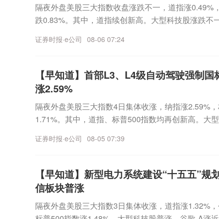
隔夜外盘美股三大指数收盘涨跌不一，道指涨0.49%，标
跌0.83%。其中，道指续创新高。大型科技股涨跌不一，
超7%，谷歌跌超4%，英伟达涨超3%，苹果小幅上涨
证券时报·e公司
08-06 07:24
6%，康菲石油、西方石油跌超2%。热门中概股多数
1.09%。虎牙跌超4%，迅雷跌近4%，爱奇艺跌超3
易跌近2%。热点聚焦一、中东局势①伊朗副外长：
【早知道】首部L3、L4级自动驾驶强制
航道②伊朗官员：“抵抗阵线”协调行动增强对美威慑
涨2.59%
海峡取决于美方行为二、外交部：反对美方泛化国家
隔夜外盘美股三大指数4日集体收涨，纳指涨2.59%，标
合法权益2026年8月5日外交部发言人林剑答记者问
1.71%。其中，道指、标普500指数均再创新高。
起草法规，禁止进口中国产新型光收发模块，同时准
2%，苹果涨近2%，特斯拉、微软涨超1%。AI硬件
税并设置价格下限。鉴于美方此前对华为实施的制裁
证券时报·e公司
08-05 07:39
6.55%，ARM涨超17%，迈威尔科技、Coherent
划采取的行动？将采取哪些具体措施保护本国企业权
0%，康宁涨超9%，Lumentum涨近9%，SK海力
林剑：中方坚决反对美方泛化国家安全概念，滥用国
7%。热门中概股多数下跌，纳斯达克中国金龙指数跌0
护主义提升不了美国的竞争力，美方做法严重阻碍中
【早知道】新型电力系统建设“十五五”规
哔哩、微博、蔚来跌超1%。国际油价：国际油价4日
包括美国企业及消费者在内的各方利益。中方将继续
信板块普涨
约商品交易所9月交货的轻质原油期货价格下跌4.57美
权益。三、段永平对泡泡玛特持股比例降至5.55%香
隔夜外盘美股三大指数3日集体收涨，道指涨1.32%，
幅为5.69%；10月交货的伦敦布伦特原油期货价格下跌4
理的H&H International Investment对泡泡玛特
标普500指数涨1.48%。大型科技股普涨，谷歌-A涨