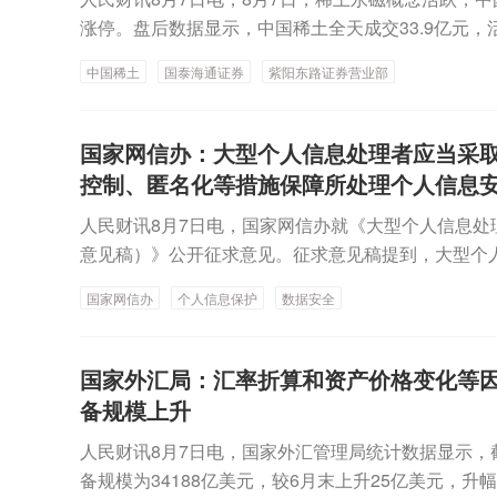
国依法对居民境外所得征税是一视同仁的，无论境外
涨停。盘后数据显示，中国稀土全天成交33.9亿元
也无论所得来自哪个国家和地区，均需依法申报纳税
东路证券营业部买入2.07亿元，中信证券西安朱雀大街
理，有利于防范跨国逃避税，维护国家税收权益，也
中国稀土
国泰海通证券
紫阳东路证券营业部
新闻）
国家网信办：大型个人信息处理者应当采
控制、匿名化等措施保障所处理个人信息
人民财讯8月7日电，国家网信办就《大型个人信息处
意见稿）》公开征求意见。征求意见稿提到，大型个
去标识化、访问控制、匿名化等措施保障所处理个人
国家网信办
个人信息保护
数据安全
身份认证公共服务，鼓励使用数据标签标识技术、通
个人信息保护水平。鼓励大型个人信息处理者开展个
服务创新，积极参与个人信息保护相关国际标准和规
国家外汇局：汇率折算和资产价格变化等因
区之间的个人信息保护规则、标准协调互认。
备规模上升
人民财讯8月7日电，国家外汇管理局统计数据显示，截
备规模为34188亿美元，较6月末上升25亿美元，升幅为