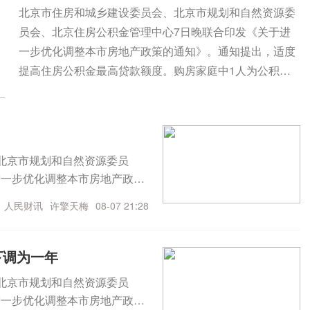
北京市住房和城乡建设委员会、北京市规划和自然资源委
员会、北京住房公积金管理中心7日晚联合印发《关于进
一步优化调整本市房地产政策的通知》。通知提出，适度
提高住房公积金最高贷款额度。购房家庭中1人为公积金
缴存人的，购买首套住房公积金贷款最高贷款额度为120
万元，二套住房公积金贷款最高额度为100万元；夫妻双
方均为缴存人的，购买首套住房公积金贷款最高贷款额度
为240万元，二套住房公积金贷款最高额度为200万元。符
北京市规划和自然资源委员
合以下条件的，最高贷款额度可进一步上浮：1.城六区户
进一步优化调整本市房地产政策
籍居民家庭，在城六区外购买首套住房的，最高可上浮20
额度。购房家庭中1人为公积金
万元；2.购买住房符合本市建筑绿色发展支持政策的，最
人民财讯
许擎天梅
08-07 21:28
20万元，二套住房公积金贷款
高可上浮40万元；3.本市户籍二孩及以上多子女家庭购买
首套住房公积金贷款最高贷款额
住房的，可上浮40万元。同时符合多项条件的，最高贷款
万元。符合以下条件的，最高贷
下调为一年
额度可叠加上浮，购房家庭中1人为公积金缴存人的，最
六区外购买首套住房的，最高可
北京市规划和自然资源委员
高上浮60万元；夫妻双方均为缴存人的，最高上浮100万
策的，最高可上浮40万元；3.
进一步优化调整本市房地产政策
元。实际贷款额度依据购房家庭还款能力确定。
0万元。同时符合多项条件