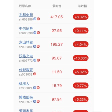
股票名称
最新价
涨跌幅
兆易创新
417.05
+8.32%
sh603986
中信证券
27.95
+0.11%
sh600030
东山精密
195.27
+4.04%
sz002384
沃格光电
95.07
+10.00%
sh603773
传智教育
11.50
+5.02%
sz003032
机器人
15.79
+0.77%
sz300024
博杰股份
97.94
+5.23%
sz002975
爱丽家居