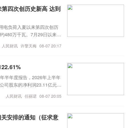
净利润5319.71万元 同比扭亏
法，也是我国个人所得税法实
亏为盈美联新材：预计上半年净利
来第四次创历史新高 达到
依照这一原则和相关规定，开
润544.12万元 同比扭亏为盈
税项目，征税并不专门针对保险
智科技：上半年净利润4140.91
国用电负荷入夏以来第四次创历
所得征税是一视同仁的，无论境
元 同比下降18.11%大中矿业：
约480万千瓦。7月29日以来，
个国家和地区，均需依法申报
半年净利3083.08万元 同比下
）均超过去年极值15.08亿
逃避税，维护国家税收权益，
%千红制药：上半年净利润1.53
人民财讯
许擎天梅
08-07 20:17
全国用电需求保持旺盛增长态
7万元 同比下降42.83%天能股
高，北京、辽宁、江苏、江西、
：上半年净利润亏损2.81亿元贝
计78次创新高。
2.61%
上半年净利润亏损2824.68万
科技：7月生猪销售收入5.87亿
26年半年度报告，2026年上半年
亿元 环比增长3.42%京基智农：
市公司股东的净利润23.11亿元，
股份：7月销售生猪收入1.6亿元
助力人工智能应用落地，报告期内
人民财讯
任丽珺
08-07 20:05
生猪销售收入7368.06万元巨
46%湘佳股份：7月份活禽销售收
0.23万头 环比上升12.29%傲
相关安排的通知（征求意
环旭电子：7月合并营业收入为5
售金额138.14亿元大秦铁路：7