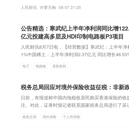
的通知》，明确非京籍家庭购买五环内商品住房的社保
的，最高贷款额度可叠加上浮，购房家庭中1人为公积
人民财讯
许擎天梅
08-07 21:25
减为“1年”。调整后，非京籍家庭在全市范围内购买
元；夫妻双方均为缴存人的，最高上浮100万元。实
统一为“1年”，购买商品住房的套数保持不变。即：
力确定。
庭，在五环内可购买1套商品住房，多子女家庭可再多
公告精选：寒武纪上半年净利润同比增122.6
买套数。《通知》自8日起实施。
亿元投建高多层及HDI印制电路板P3项目
人民财讯8月7日电，【经营数据】寒武纪：上半年净利润2
1%中国稀土：上半年净利润2.37亿元 同比增长46.
增长191.67% 拟10派2元东威科技：上半年净利润同比增
电子
电路板
美联新材
合科技：公司产品量价齐升 上半年净利润同比增长94
2.3亿元 同比增长88.95%光华科技：上半年净利润942
三：上半年净利润1732.46万元 同比增长53.2%盛
税务总局回应对境外保险收益征税：非新
同比增长42.14%百川股份：上半年净利润7076.63万
日前，有报道称中国内地税收居民购买香港保险的收
绩快报：上半年净利润4124.54万元 同比增长24.63
注。对此，证券时报记者联系国家税务总局进行了采
33万元 同比增长14.25%圣晖集成业绩快报：上半年净利
回应表示，按照我国个人所得税法相关规定，中国税
1.86%思维列控：上半年净利润3.18亿元 同比增长4
税务总局
境外保险
个人所得税
义务，境外保险收益也属于应纳税所得的范畴，这并
13亿元 同比扭亏朗科科技：上半年净利润9507.97
港保险市场，无需过度解读。该负责人介绍，居民个