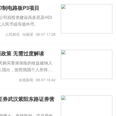
认。据五角大楼官员及防务企业
印制电路板P3项目
制导导弹、战斗机、装甲车
，公司拟投资建设高多层及HDI
称，预计出席的业界巨头包括
亿元人民币或等值外币。
国自由港-麦克莫兰铜金公司、
料公司以及加拿大金属公司
人民财讯
任丽珺
08-07 17:26
解备忘录。（CCTV国际时
政策 无需过度解读
民购买香港保险的收益被纳入
人指出，按照我国个人所得税
务，境外保险收益也属于应纳
央视新闻
08-07 16:42
保险市场，无需过度解读。该
内的所得，应依法缴纳个人所
以来一直坚持的基本原则。税
证券武汉紫阳东路证券营
政策辅导和提示提醒工作。“境
业。”该负责人进一步介绍，我
中国稀土、有研新材、宇晶股份