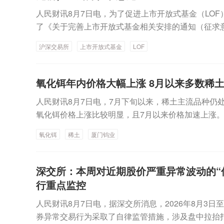
月大秦线完成货物运输量3153万吨，同比减少0.82%
人民财讯8月7日电，为了促进上市开放式基金（LO
29万兆瓦时 同比下降2.15%湖北能源：7月完成发电量3
了《关于完善上市开放式基金相关安排的通知（征求
6%【热点】3天2板金一文化：公司二次并购事项仍
实施流程。主要内容：一是明确QDII LOF应当终止
沪深交易所
上市开放式基金
LOF
性协议宇晶股份：切磨抛设备下游半导体行业应用占
明确连续六十个交易日场内资产净值低于一千万元的L
宝：拟定增募资不超13.94亿元 用于汽车线控转向
止上市程序；四是加强风险提示。
拟定增募资不超过10.21亿元震有科技：向特定对象
氧化铒年内价格大幅上涨 8月以来多数稀
电子：向特定对象发行股票申请获中国证监会同意注
象发行可转换公司债券申请获中国证监会同意注册批
人民财讯8月7日电，7月下旬以来，稀土主流品种仍
股票申请获证监会同意注册批复中材科技：向特定对
氧化铒价格上涨比较明显，且7月以来价格加速上涨
注册批复彤程新材：发行H股事项获中国证监会备案
62.75万元/吨，7月以来累计上涨33.14%，年内累计
氧化铒
稀土
厦门钨业
股股东拟增持1%—2%公司股份帝奥微：拟3000万元
需求激增，进而推动稀土氧化铒的需求。虽然稀土主
同】甘肃能化：全资子公司合计中标8891.64万元
道中，但机构纷纷看好下半年稀土价格回暖。由于今
公司中标两项目 金额合计7359.28万元【重大投资】
高，稀土永磁板块上半年业绩非常亮眼，已公布业绩的
深交所：本周对近期股价严重异常波动的“传
建设天津46万千瓦风电项目超颖电子：拟20.86亿元
预增或扭亏，其中有5家公司净利润同比翻倍式增长。
行重点监控
项目东睦股份：拟实施“广东东睦华晶技术基地建设项
资资金买入看，多数稀土概念股获得资金加仓，厦门
人民财讯8月7日电，据深交所消息，2026年8月3日至
综合利用年产8万吨保险粉升级改造项目投产华林证券：
龙磁科技获净买入金额超1亿元。其中，厦门钨业金额最
券异常交易行为采取了自律监管措施，涉及盘中拉抬
4%股份厦门钨业：参股公司暂停运营老挝勐康稀土