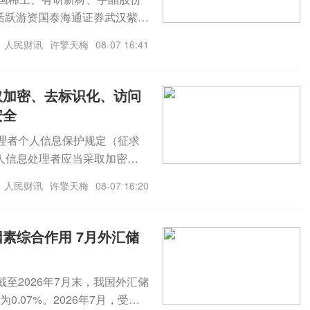
保险收益还是其他投资收益，
，活跃游资国泰海通证券武汉紫阳
。规范居民境外所得税收管
证券营业部买入1.33亿元。
有利于促进社会公平。（央视
人民财讯
许擎天梅
08-07 16:41
取加密、去标识化、访问
安全
理者个人信息保护规定（征求
人信息处理者应当采取加密、
信息安全，可以应用国家网络
人民财讯
许擎天梅
08-07 16:20
过个人信息保护认证等，提高
人信息保护相关技术、产品、
则制定，推动与其他国家、地
素综合作用 7月外汇储
至2026年7月末，我国外汇储
0.07%。2026年7月，受全