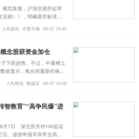
龙源电力：7月完成发电量619.
F）规范发展，沪深交易所起草
7.89亿千瓦时 同比减少12.6
意见稿）》，明确退市标准及
处于筹划阶段 尚未签署任何意向
上市，并设置过渡期安排；二是
人民财讯
许擎天梅
08-07 19:45
比不超过5%【再融资】浙江世
OF应当终止上市；三是明确终
系统产业化建设等项目炬光科技：
发行股票申请获上交所受理中京
土概念股获资金加仓
册批复震裕科技：向不特定对
复皖通科技：向特定对象发行
处于下跌趋势。不过，中重稀土
象发行股票申请获证监会同意
。数据显示，氧化铒最新价格为
【增减持、回购】依顿电子：控
上涨77.11%。掺铒光纤放大器
人民财讯
数据宝
08-07 19:08
—6000万元回购股份【中标合
流品种价格目前仍处于下降通
工程施工项目金智科技：公司及子
年稀土价格相比去年整体抬
绿发电力：拟投资约24.75亿元
14家公司中，13家公司均为
智教育”“高争民爆”进
投建高多层及HDI印制电路板P3
从8月以来（截至8月6日）融
目”【其他】湖北宜化：硫磺渣
钨业、北方稀土、中国稀土、
8月7日，深交所共对100起证
拟2.02亿元受让海航期货9
高，达到4.12亿元。
打压、虚假申报等异常交易情
项目佰维存储：控股子公司拟增