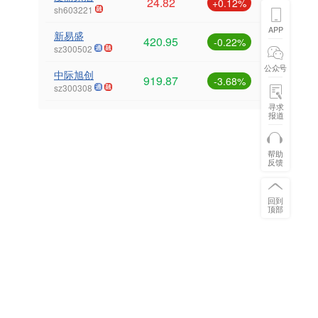
24.82
+0.12%
sh603221
APP
新易盛
420.95
-0.22%
sz300502
公众号
中际旭创
919.87
-3.68%
sz300308
寻求
报道
帮助
反馈
回到
顶部