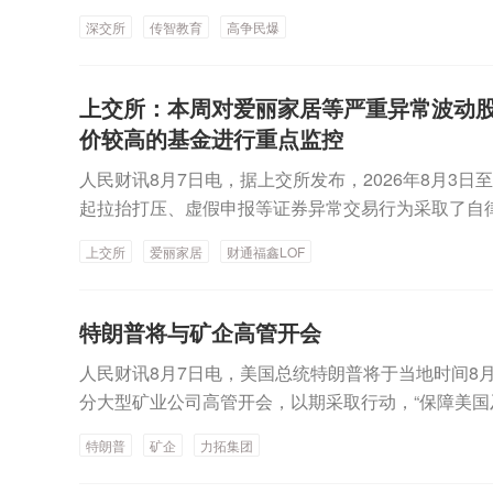
形；对近期股价严重异常波动的“传智教育”“高争民爆
资扩股引入投资者特锐德：取得金融机构不超5.4亿
深交所
传智教育
高争民爆
司重大事项进行核查。
筑：控股股东获得增持资金贷款支持海峡股份：收到政
材：取得金融机构不超9000万元回购股票专项融资
付现金购买资产并撤回申请文件*ST实达：因2023
上交所：本周对爱丽家居等严重异常波动股
证监会立案*ST航图：涉嫌信息披露违法违规 公司
价较高的基金进行重点监控
药：盐酸左沙丁胺醇雾化吸入溶液获注册批准信立泰：S
人民财讯8月7日电，据上交所发布，2026年8月3日至2
通知书鲁抗医药：获得硫酸阿米卡星注射液补充申请
起拉抬打压、虚假申报等证券异常交易行为采取了自
肽注射液首仿上市申请获受理莎普爱思：获得维生素B
重异常波动股票、财通福鑫LOF等溢价较高的基金进
信康：获得注射用多种维生素（12）药品注册证书我
上交所
爱丽家居
财通福鑫LOF
重大事项等进行专项核查，向证监会上报涉嫌违法违
申请获受理联环药业：乳果糖口服溶液获得《药品注
氯化钠注射液获得药品注册证书
特朗普将与矿企高管开会
人民财讯8月7日电，美国总统特朗普将于当地时间8
分大型矿业公司高管开会，以期采取行动，“保障美国
社的报道称，美国现正急需关键矿产来补充对伊朗战
特朗普
矿企
力拓集团
达5个多月的对伊朗战争中，美军大量消耗了精确制
官员和议员均警告称，鉴于现有产能受限，补充部分