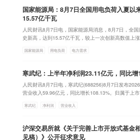
年净利润8397.26万元 同比扭亏为盈交投生态：上半年
在内的所得，应依法缴纳个人所得税，是国际通行做
为盈奥康国际：上半年净利润1757.43万元 同比扭
国家能源局：8月7日全国用电负荷入夏以
施以来一直坚持的基本原则。税务部门近年来一直在
润900万元—1200万元 同比扭亏银河电子：上半年净利
15.57亿千瓦
展政策辅导和提示提醒工作。“境外所得包括多个应
航天智装：上半年净利润255.83万元 同比扭亏为盈众
人民财讯8月7日电，国家能源局消息，8月7日，全
行业。”该负责人进一步介绍，我国依法对居民境外
万元 同比下降2.76%汤臣倍健：上半年净利润6.03亿
史新高，达到15.57亿千瓦，较上一次创新高数值上涨
外保险收益还是其他投资收益，也无论所得来自于哪
上半年净利润3.22亿元 同比下降20.59%广州酒家：上
全国用电负荷持续高位运行，日最大负荷（除周末假期外
纳税。规范居民境外所得税收管理，有利于防范跨境
降21.15%江苏雷利：上半年净利同比预降38%—48
国家能源局
用电负荷
电力需求
千瓦，尖峰负荷呈现明显“平台化”特征。今年以来，
也有利于促进社会公平。（证券时报）
亿元 同比下降40.78%苏奥传感：上半年净利润3272.
势。华北、东北、华东等6个区域电网21次创历史新
份：上半年净利同比预降65.46%—68.92%中化国际
四川、甘肃等25个省（自治区、直辖市）用电负荷累
寒武纪：上半年净利润23.11亿元，同比增12
肯能源：上半年亏损1.24亿元 同比由盈转亏滨海能源：
元晶华微：上半年亏损201.94万元 同比亏损收窄正邦
人民财讯8月7日电，寒武纪(688256)8月7日发布20
元 环比下降6.18%天康生物：7月生猪销售收入3.93
营业收入59.96亿元，同比增长108.13%。归属于上
7月销售商品肥猪13.79万头 销售收入2.04亿元东瑞
同比增长122.61%。本期公司持续拓展市场，积极
天域生物：7月销售生猪收入5145.65万元金新农：7月
寒武纪
净利润
营业收入
收入较上年同期大幅增长。
星农牧：7月商品肥猪销售量33.98万头 同比增长6.
入7969.32万元 环比增长6.21%唐人神：7月生猪销量4
沪深交易所就《关于完善上市开放式基金
农生物：7月生猪销售量14.2万头，同比减少0.44%
见稿）》公开征求意见
5.49亿元 同比增加12.98%招商蛇口：7月实现签约销