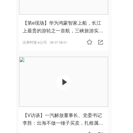
01:36
【第e现场】华为鸿蒙智家上船，长江
上最贵的游轮之一首航，三峡旅游实
现“双旗舰并进”
证券时报·e公司
08-07 08:01
00:30
【V访谈】一汽解放董事长、党委书记
李胜：出海不做一锤子买卖，扎根属
地，坚持长期主义