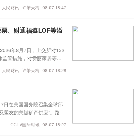
”进行重点监控；共对6起上市公
元回购股票专项融资支持中国建
人民财讯
许擎天梅
08-07 18:47
府补助资金1.03亿元兴欣新
支持泰凌微：终止发行股份及支
年半年报涉嫌信披违法违规被中国
票、财通福鑫LOF等溢
及实控人被中国证监会立案复星医
AL0195获得临床试验批准
026年8月7日，上交所对132
批准通知书翰宇药业：替尔泊
律监管措施，对爱丽家居等严
₁₂滴眼液《药品注册证书》卫
行重点监控，对51起上市公司
武生物：S01D片药物临床试验
人民财讯
许擎天梅
08-07 18:28
规案件线索2起。
册证书》津药药业：氨甲环酸
月7日在美国国务院召集全球部
及盟友的关键矿产供应”。路透
事期间耗损的武器库存。在长
CCTV国际时讯
08-07 18:27
导导弹与防空拦截弹。美国国防
库存可能将耗时数年——尽管