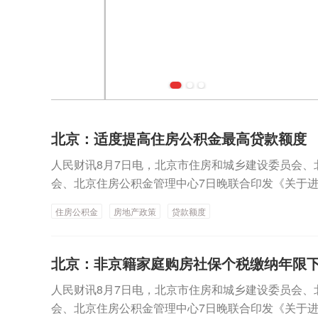
北京：适度提高住房公积金最高贷款额度
人民财讯8月7日电，北京市住房和城乡建设委员会、
会、北京住房公积金管理中心7日晚联合印发《关于
的通知》。通知提出，适度提高住房公积金最高贷款
住房公积金
房地产政策
贷款额度
缴存人的，购买首套住房公积金贷款最高贷款额度为1
最高额度为100万元；夫妻双方均为缴存人的，购买
度为240万元，二套住房公积金贷款最高额度为200
北京：非京籍家庭购房社保个税缴纳年限
款额度可进一步上浮：1.城六区户籍居民家庭，在城
人民财讯8月7日电，北京市住房和城乡建设委员会、
上浮20万元；2.购买住房符合本市建筑绿色发展支持政
会、北京住房公积金管理中心7日晚联合印发《关于
本市户籍二孩及以上多子女家庭购买住房的，可上浮4