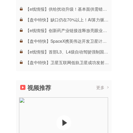
【e线情报】供给扰动升级！基本面供需错配极致化，机构称这一算力金属价格有望突破新高！
【盘中特快】缺口仍在70%以上！AI算力驱动需求爆发，这一领域进入壁垒高且扩产周期长，高景气周期下企业迎来重大发展机遇！
【e线情报】创新药产业链接连释放亮眼业绩！多重催化因素下，机构预计下半年板块业绩有望加速增长！
【盘中特快】SpaceX携英伟达开发卫星计算载荷！太空算力产业建设热潮持续升温，这家公司已完成太空算力领域全链条布局！
【e线情报】首部L3、L4级自动驾驶强制国标发布！机构称行业准入壁垒被抬高，这些环节有望受益！
【盘中特快】卫星互联网低轨卫星成功发射！发射成本有望大幅缩减，机构称2028年—2030年将迎来低轨卫星组网高峰！
视频推荐
更多