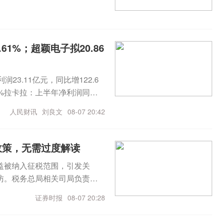
或个税缴纳年限由“2年”，调
金缴存人的，最高上浮60万
商品住房的社保或个税缴纳年限
际贷款额度依据购房家庭还款能
社保或个税缴纳满1年的非京籍家
购买1套；在五环外，不限购
1%；超颖电子拟20.86
3.11亿元，同比增122.6
53%拉卡拉：上半年净利润同比
长133.21% 拟10派1.7元广
人民财讯
刘良文
08-07 20:42
.39%五洲特纸：上半年净利润
8.5万元 同比增长67.56%超频
美上海：上半年净利润9.89亿元，
政策，无需过度解读
元 同比增长31.23%信音电子业
益被纳入征税范围，引发关
%御银股份：上半年净利润1213.
访。税务总局相关司局负责人
润6987.09万元 同比增长1
收居民需就全球所得履行纳税
.65%冠豪高新：上半年净利润2.
证券时报
08-07 20:28
非新政策，更不是专门针对香
万元 同比扭亏为盈立昂微：上半
人从境外取得的包括保险收益