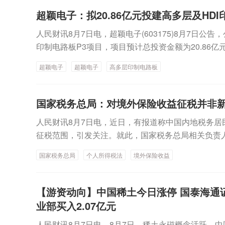
特朗普政府对所谓“弹药库存严重短缺”的报道予以否
超颖电子：拟20.86亿元投建高多层及HDI
透露，稀土、钨、锗、钪等矿产的供应，对制造精确
人民财讯8月7日电，超颖电子(603175)8月7日公告
辆、红外传感器及其他先进武器系统必不可少。报道
印制电路板P3项目，项目预计总投资金额为20.86
全球矿业巨头力拓集团、澳大利亚必和必拓公司、美
美国芒廷山口材料公司、美国稀土公司、美国能源燃
超颖电子
超颖电子
高多层印制电路板
等。据消息人士称，特朗普政府计划宣布多项交易与谅
讯）
国家税务总局：对境外保险收益征税并非新
人民财讯8月7日电，近日，有报道称中国内地税务居
征税范围，引发关注。就此，国家税务总局相关负责
法相关规定，中国税收居民需就全球所得履行纳税义
国家税务总局
个人所得税法
境外保险收益
税所得的范畴，这并非新政策，更不是专门针对香港
负责人介绍，居民个人从境外取得的包括保险收益在
得税，是国际通行做法，也是我国个人所得税法实施
【游资动向】中国稀土今日涨停 国泰海通
务部门近年来一直在依照这一原则和相关规定，开展
业部买入2.07亿元
外所得包括多个应税项目，征税并不专门针对保险行
人民财讯8月7日电，8月7日，稀土永磁概念活跃，