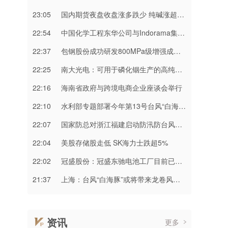
23:05
国内期货夜盘收盘涨多跌少 纯碱涨超3%
22:54
中国化学工程东华公司与Indorama集团正式签署安阳清洁制气示范项目EPC合同
22:37
包钢股份成功研发800MPa级增强成形性稀土热轧汽车钢
22:25
南大光电：可用于磷化铟生产的高纯三甲基铟产能目前约为2吨/年
22:16
海南省政府与跨境电商企业座谈会举行
22:10
水利部专题部署今年第13号台风“白海豚” 暴雨洪水防御工作
22:07
国家防总对浙江福建启动防汛防台风三级应急响应
22:04
美股存储股走低 SK海力士跌超5%
22:02
冠盛股份：冠盛东驰电池工厂目前已进入全面联机调试工作
21:37
上海：台风“白海豚”或将带来龙卷风等极端影响
资讯
更多