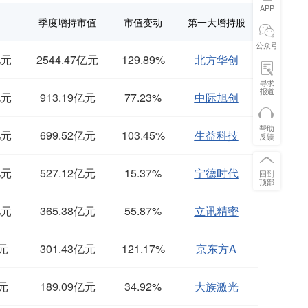
APP
季度增持市值
市值变动
第一大增持股
公众号
亿元
2544.47亿元
129.89%
北方华创
寻求
报道
亿元
913.19亿元
77.23%
中际旭创
帮助
亿元
699.52亿元
103.45%
生益科技
反馈
亿元
527.12亿元
15.37%
宁德时代
回到
顶部
亿元
365.38亿元
55.87%
立讯精密
亿元
301.43亿元
121.17%
京东方A
亿元
189.09亿元
34.92%
大族激光