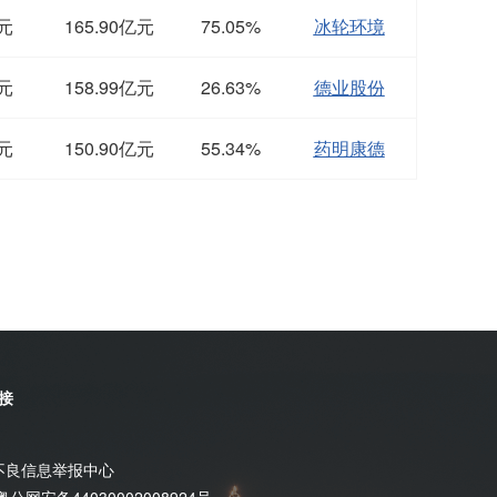
亿元
165.90亿元
75.05%
冰轮环境
亿元
158.99亿元
26.63%
德业股份
亿元
150.90亿元
55.34%
药明康德
接
不良信息举报中心
粤公网安备44030002008924号