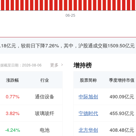
.18亿元，较前日下降7.26%，其中，沪股通成交额1509.50亿元
增持榜
更多
据截至日期：2026-08-06
涨跌幅
行业
股票简称
季度增持市值
0.77%
通信设备
中际旭创
490.09亿元
3.82%
玻璃玻纤
宁德时代
455.93亿元
-4.24%
电池
北方华创
408.48亿元