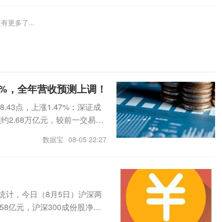
有更多了...
7%，全年营收预测上调！
.43点，上涨1.47%；深证成
额约2.68万亿元，较前一交易日
4股涨停。盘面上，贵金属板块领
数据宝
08-05 22:27
医药商业、油气开采及服务等板
元今日龙虎榜中，机构净买入
额均超千万元。东山精密获净买
均超1亿元。机构净卖出个股
统计，今日（8月5日）沪深两
出2.54亿元，居首；科达制
.58亿元，沪深300成份股净流
龙虎榜现身个股中，14股获北
上涨，电子和有色金属行业均涨超