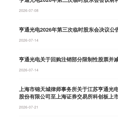
价齐升兑现强劲；天孚通信等核心器件龙头表现稳健
2026-07-08
下，从业绩规模看，剑桥科技、光迅科技、长芯博创
偏弱，难超行业预期。一位行业分析师对证券时报记
代与客户壁垒差距，中际旭创、新易盛、天孚通信等
亨通光电2026年第三次临时股东会决议公
应链，持续迭代1.6T、2.4T、3.2T等高毛利高端
2026-07-14
厂商迭代速度滞后、主打低端产品，行业内卷挤压盈
龙头强者恒强、尾部逐步出清的格局。纵观各家公司
地提及“人工智能”“算力投资”“数据中心建设”等关键
亨通光电关于回购注销部分限制性股票并
模块需求快速增长，产品结构持续向高速率切换，推
则受益于数据中心内部及互联带来的新型光纤需求，
2026-07-14
升。上游光库科技亦强调，AI算力基础设施投资加速
求。在业绩普增的同时，汇率变动对部分出口占比较
上海市锦天城律师事务所关于江苏亨通光
科技预计2026年上半年汇兑损失约2.02亿元，相较上
比减少约2.16亿元，直接压低了业绩增幅；天孚通
股份有限公司至上海证券交易所科创板上
费用同比上升，对利润增长产生负向影响。此外，个
见（修订稿）
2026-07-21
提产造成阶段性制约。不过，上述扰动均被公司视为“
期因素。短期扰动不改景气延续Choice数据显示，7