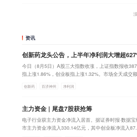
没
资讯
创新药龙头公告，上半年净利润大增超62
今日（8月5日）A股三大指数收涨，上证指数报收3878
指上涨1.86%，创业板指上涨1.32%。市场全天成交
增加4514亿元，收盘上涨个股超3700只，其中10
创新药
百济神州
净利润
涨，电子化学品、MLCC、存储芯片等跟涨。银行、
块跌幅居前。龙虎榜揭秘：10股机构净买入均超千万
个股为15只，净卖出的个股为18只，10股净买入金
主力资金 | 尾盘7股获抢筹
入9.35亿元，居首；杭电股份、蘅东光获机构净买入
电子行业获主力资金净流入居首。据证券时报·数据宝
中，16股净卖出金额均超千万元，中钨高新遭机构净卖
市主力资金净流入330.14亿元，其中创业板净流入87
造、亨通光电遭机构净卖出均超1亿元，居前列。今日
入83.31亿元。行业板块方面，26个申万一级行业