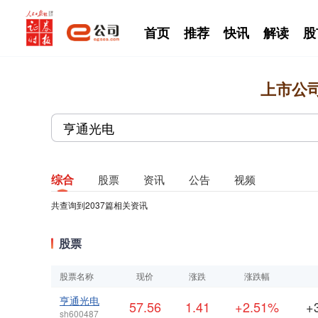
首页
推荐
快讯
解读
股
上市公
综合
股票
资讯
公告
视频
共查询到
2037
篇相关资讯
股票
股票名称
现价
涨跌
涨跌幅
亨通光电
57.56
1.41
+2.51%
+
sh600487