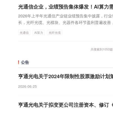
看，有多达384家基金新进重仓，华泰柏瑞质量成长
00万千瓦海上风电项目是中国海上风电领域的一项引领
光通信企业，业绩预告集体爆发！AI算力
元居首，广发成长启航、广发小盘成长、广发中小盘
V直流输出主缆及66kV铝芯分支缆的百万千瓦级深
亿元。华泰柏瑞质量成长在季报中表示，当前AI产业空间
2026年上半年光通信产业链业绩预告集中披露，行业
创新型66kV铝芯5分支海缆结构为海上风电海缆选
pic为代表的全球顶级大模型公司，其模型能力不断突
长，光纤光缆、光模块、光器件各环节盈利普遍改善
升和巩固了公司在全球海洋能源领域的品牌影响力。2
地持续加速。AI基建的商业化逻辑保持通顺：高质量
局日益清晰。尽管多家公司股价近期出现大幅回调，
个66kV电压等级规模化动态海缆工程——中电建万
光通信
AI算力
光纤光缆
对有效Token的争夺持续加强，促使全球算力资本
见度充足，行业高景气与龙头成长逻辑并未逆转。整
浮式风电输电电压升级突破。未来，公司抢抓全球能
带来持续且充沛的订单。供需紧缺、技术壁垒较高的
新易盛、天孚通信、光迅科技、长飞光纤、亨通光电
紧扣海上风电深远海、规模化、多元化发展方向，构
的高景气态势，开始展现较强的业绩兑现能力。当前
博创、剑桥科技、德科立、东田微等光通信上市公司纷
共搜索到
1053
篇
些海上风电股上半年业绩高增截至7月23日，已有7
转，价格持续上涨是较直观的体现，同时，也为新公
告。证券时报记者发现前述11家光通信企业，净利润
绩。以预告中值统计，亨通光电、中天科技、振江股
质公司有望迎来0—1的突破。20只基金新进重仓超1
环节表现最为抢眼：长飞光纤预计2026年上半年归母净
公告
模均超1亿元，依次为32.92亿元、24.3亿元、1.6亿
股基金二季度新进重仓期末持股市值超过1亿元。具体
4%；同期，亨通光电预计归母净利润同比增长86.94%
看，在去年同期盈利基础上，振江股份、亨通光电、
国纪，期末持股市值接近15亿元；252只基金新进
母净利润同比增长57%至120%。三家龙头企业均将
亨通光电关于2024年限制性股票激励计
现同比50%以上增长，增幅依次为928.53%、104.07
10亿元；21只基金新进重仓利和兴，期末持股市值接
设拉动新型光纤光缆需求激增，同时行业供需结构改
预计上半年实现归母净利润1.4亿元至1.8亿元，同比增长7
业链个股。比如金安国纪主要业务为电子行业基础材
2026-06-25
股份亦明确提及“光纤市场量价齐升”驱动板块利润大
司表示，本期风电、紧固件业务整体发展良好，在手
售。盛合晶微是全球领先的集成电路晶圆级先进封测企
样显著，但内部有所分化。2026年上半年，德科立归母净
产，新产品已开始批量发货，推动了公司主营业绩的
段硅片加工，并进一步提供晶圆级封装(WLP)和芯
7.31%，同期，剑桥科技归母净利同比大增156.65%~
份“买入”评级。该机构表示，公司拟定增10亿元加
亨通光电关于拟变更公司注册资本、修订
封测服务。利和兴致力于成为新一代信息和通信技术领
计同比增长77.56%~102.93%，光迅科技、长芯博
业化与铸造产能扩张齐头并进；海上风电业务与全球
案提供商。新进重仓金安国纪的融通产业趋势在二季