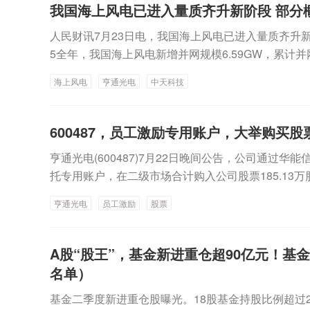
7年12月31日分批交付，若合同顺利履行，预计将
我国海上风电已进入量质齐升新阶段 部分
精密、行云科技、东山精密和光迅科技主力资金净流
极影响。云南锗业是国内磷化铟晶片主要生产企业之一
7股主力资金净流入均超1亿元据数据宝统计，尾盘两市
人民财讯7月23日电，我国海上风电已进入量质齐升
施“高品质磷化铟单晶片建设项目”，该项目计划建设
其中创业板尾盘净流入13.30亿元，沪深300成份股尾
5全年，我国海上风电新增并网规模6.59GW，累计并
础上扩建一条年产30万片（折合4英寸计算，其中包括
看，7股尾盘主力资金净流入金额均超1亿元，工业富联
球海上风电新增并网容量9.25GW，累计并网容量达到9
单晶片生产线，最终达到年产45万片（折合4 英寸
元，居首。天孚通信、亨通光电、立讯精密、胜宏科
海上风电
亨通光电
中天科技
7只海上风电概念股预告半年度业绩。以预告中值统
年以来，随着光通信市场景气度逐步提升，下游对磷
主力资金净流入金额居前，均超1亿元。据数据宝统计
模均超1亿元，依次为32.92亿元、24.3亿元、1.
态势，受此影响磷化铟晶片价格有所上涨。受磷化铟市
额均超4000万元。中际旭创和新易盛尾盘主力资金
江股份、亨通光电、天顺风能、中天科技净利润实现同比50
年从低点以来股价最大涨幅超过15倍，但6月以来出
600487，员工激励专用账户，大举购买股
科、紫光股份、行云科技和恺英网络尾盘主力资金净流
7%、55%。
40%。公司已发布半年报业绩预告，预计上半年实现归母
宝）
亨通光电(600487)7月22日晚间公告，公司通过
元，同比增长148.31%至261.18%。“十五五”海上
托专用账户，在二级市场合计购入公司股票185.13万
家发展改革委、国家能源局联合印发《可再生能源发展
平均价格58.24元/股，合计使用资金1.08亿元（含
《规划》）。其中提出，“十五五”时期，全国海上风
亨通光电
员工激励
股票
基金购买股票实施完毕。今年5月，亨通光电股东会审
030年累计装机规模达到1亿千瓦以上。《规划》要
提方案》，同意公司提取2025年度奖励基金1.05
设。加快建设已复函省级海上风电项目。开展新一轮
作为公司2023—2027年度(第四期)奖励基金的股票
A股“股王”，基金新进重仓超90亿元！基
估。做好近海海上风电海缆路由路径优化。大力推进
绩预告，报告期内预计实现归母净利润30.16亿元至35.
名单）
设。建立深远海海上风电基地项目库，做好用海等要
21.2%，预计实现扣非净利润30.5亿元至36.02亿元，同
范有序建设。统筹推进源网工程规划建设，推动海底
基金二季度新进重仓股曝光。18股基金持股比例超过
公司表示，报告期内公司业绩大幅增长，主要受益于
我国海上风电已进入量质齐升新阶段，形成规模增长