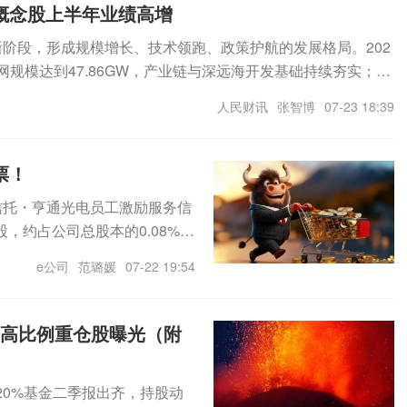
对公司履约年度的经营成果产生积
概念股上半年业绩高增
出金额居前，均超7亿元。尾盘
，公司于2026年4月开始实
主力资金净流入50.92亿元，
新阶段，形成规模增长、技术领跑、政策护航的发展格局。202
期为18个月，计划在现有产能基
盘净流入18.58亿元。从个股来
网规模达到47.86GW，产业链与深远海开发基础持续夯实；全
6000片6英寸）高品质磷化铟
尾盘主力资金净流入2.15亿
2.5GW，距离100GW大关仅一步之遥。截至7月23日，已有
）高品质磷化铟单晶片的产能。今
人民财讯
张智博
07-23 18:39
技、北方华创、光库科技尾盘
计，亨通光电、中天科技、振江股份、明阳智能上半年净利润规
化铟晶片的需求呈现快速增长
，14股尾盘主力资金净流出金
6亿元、1.25亿元。从净利润变动来看，在去年同期盈利基础上，振
场热捧影响，云南锗业2024
净流出居前，均超2亿元；风华高
%以上增长，增幅依次为928.53%、104.07%、74.3
现大幅回撤，相比高点跌幅超过
票！
出均超6000万元。（数据
净利润5500万元至8000万
华能信托・亨通光电员工激励服务信
风电新增开工1亿千瓦7月23日，国
股，约占公司总股本的0.08%，
“十五五”规划》（以下简称
利息收入等），本次2025年度奖励
电新增开工规模1亿千瓦左右，2
e公司
范璐媛
07-22 19:54
议通过《2025年度奖励基金计
求，持续加快近海海上风电建
亿元，在二级市场购入公司股票，
省级海上风电规划修订和评
。此前公司披露2026年半年度业
金高比例重仓股曝光（附
深远海海上风电基地布局建
68亿元，同比增长86.94%至1
素协同，分批推动基地项目规
比增长94.14%至129.32%。
输电廊道和登陆点集约共享。
20%基金二季报出齐，持股动
人工智能的快速发展及数据中
、技术领跑、政策护航的发展