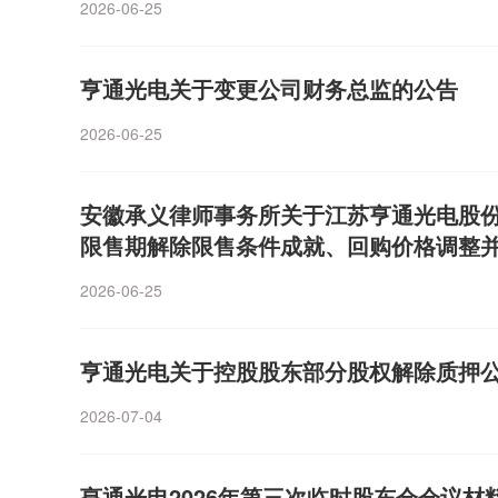
105%区间。在上游光器件环节，2026年上半年，
2026-06-25
分享AI算力红利。（数据宝）
能源、医药和消费几大成长行业内选股，力争进行均
应商，增速相对温和，归母净利预计同比增长25%~4
的方向会进行超配，但会不断寻找新方向的机会，通
兑损失拖累。同期，光库科技归母净利润预计同比增长17
率高且未来市值潜在空间大的方向，以争取控制回撤
亨通光电关于变更公司财务总监的公告
上半年归母净利润预计同比增长67.71%至87.44
来的潜在伤害。对于投资者较为关注的人工智能板块
游核心器件同样迎来量价齐升。从净利润绝对值来看
2026-06-25
半年报和三季报披露期，算力板块有望迎来业绩驱动
量分化显著。光纤光缆环节，亨通光电预计2026年上半
从可见未来能达到的利润天花板来讲，市值还有比较
5.68亿元，同期，长飞光纤预计归母净利润24亿元
利润5亿元至7亿元，三家龙头企业利润规模依次递减。
安徽承义律师事务所关于江苏亨通光电股份
年，新易盛以70亿元至80亿元的归母净利预告区间
限售期解除限售条件成就、回购价格调整
利润5.59亿元至6.15亿元，同期，剑桥科技预计归母净
2026-06-25
芯博创预计归母净利润2.8亿元至3.45亿元，德科立预计
亿元（含公允价值变动收益约6700万元）。光器件和
天孚通信预计归母净利润11.24亿元至13.04亿元，光
亨通光电关于控股股东部分股权解除质押
亿元，东田微预计归母净利润8500万元至9500万
现鲜明金字塔结构，新易盛、亨通光电、长飞光纤三
2026-07-04
企业多集中在数亿元至数千万元区间。AI算力需求仍
业与研究机构多方验证了解到，2026年光通信企业
亨通光电2026年第三次临时股东会会议材
化。新易盛、长飞光纤、亨通光电等行业龙头业绩大