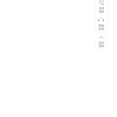
寻求
报道
帮助
反馈
回到
顶部