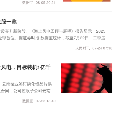
元，居首；东山精密、美利云获北
数据宝
08-05 20:21
基础化工、电力设备和国防军工
高新遭净卖出2.22亿元，居
饮料行业均跌超1%。从资金流
000万元。晚间重要公告百济
入。电子行业主力资金净流入1
及安进公司授权产品和百泽安®
念股一览
.54亿元，机械设备、电力设
62亿元。招商轮船：拟新建5艘
量质齐升新阶段。《海上风电回顾与展望》报告显示，2025
13个主力资金净流出的行业
销退市风险警示及其他风险警示，
全球首位。据证券时报·数据宝统计，截至7月22日，二季度以
食品饮料行业净流出均超5亿
牌核查完成，明日开市起复牌。
资净买入亨通光电、中天科技、东方电缆、明阳智能、运达股
获主力抢筹均超13亿元从个股
.5亿元。魅视科技：磷化铟半导
人民财讯
07-24 07:18
截至7月23日收盘，已有7只海上风电概念股预告半年度业绩。
净流入金额均超5亿元。部分科技
：拟3亿元至6亿元回购股份
智能上半年净利润规模均超1亿元，依次为32.92亿元、24.
股获主力资金抢筹。工业富联主
锂电新材料一体化合同5350
，振江股份、亨通光电、天顺风能、中天科技净利润均实现同比增
胜宏科技、紫光股份主力资金净
风电，目标装机1亿千
下降23.56%。凯旺科技：拟
%、55%。
亨通光电、风华高科和京东方A等主
。魅视科技：拟开展磷化铟半导体
，最新大宗商品数据显示，8
回购A股股份金额达69.73亿
。云南锗业签订磷化铟晶片供
7%至18%，为年初至今最大涨
6亿元。鸿远电子：拟定增募资不
大合同，公司控股子公司云南鑫
5%，AI需求强劲带动部分产
业化技术改造项目等。平安电
订了供货协议，约定向客户销售
维布，行业供应紧张程度进一步加
数据宝
07-23 18:49
：拟出资5000万元参与私募
8.55亿元（含税），占公司2
其中3股净流出金额在13亿元
I等领域。鲁北化工：2026
合同将于2026年8月1日至 202
下跌5.29%。中际旭创、立讯