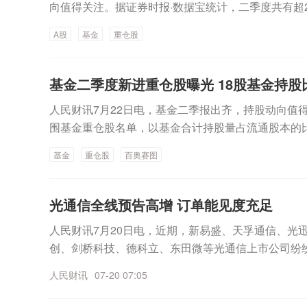
向值得关注。据证券时报·数据宝统计，二季度共有超2
心资本开支的持续加大等因素，光通信市场需求增长
格局。2025全年，我国海上风电新增并网规模6.59G
单，以基金合计持股量占流通股本的比例来看，共有1
通光电股价在6月23日创下124.86元/股的历史高点后
W，产业链与深远海开发基础持续夯实；全球海上风电新
A股
基金
重仓股
持股比例在10%~20%之间的有75只，持股比例5%~1
股，今日跌幅8.07%，较股价最高点累计下跌55.85%
并网容量达到92.5GW，距离100GW大关仅一步之
~5%的有820只，1718只重仓股基金持股比例不足1
业正迎来国内与海外市场的双重成长机遇。欧洲海风
中，持股比例最高的是百奥赛图，共有50家基金集体持有
基金二季度新进重仓股曝光 18股基金持股
求及数据中心电力需求共振下，长期需求空间有望进
股，占流通股本的比例为38.74%；其次是泰格医药、
速增长通道，国内优质企业凭借产品与成本优势有望
人民财讯7月22日电，基金二季报出齐，持股动向值得
57%、28.19%。高比例持仓个股中，从持股量环比
重提升；国内海风项目持续推进，开工加速有望推动
围基金重仓股名单，以基金合计持股量占流通股本的比
只，增持幅度居前的有福事特、恒运昌、风华高科，持股量
026全球海上风电报告》，目前，全球已有超过50G
~20%之间的有75只，持股比例5%~10%的有200只
3.63%、597.04%。减持的有25只，减持幅度居
基金
重仓股
百奥赛图
预计2026年全球年度新增装机将较2025年翻倍，到20
不足1%。基金控盘比例超10%的个股中，持股比例最
电，减持幅度为46.14%、42.10%、34.55%。
在2035年超过每年50GW。GWEC（全球风能理事会）
8万股，占流通股本的比例为38.74%；其次是泰格医药
信息技术与新消费，减持地产与传统周期板块，重仓股向
球海上风电市场年均复合增长率将达到24%，海上风
仓个股中，从持股量环比变动看，二季度基金增持的
王”，基金新进重仓超90亿元值得一提的是，基金高
光通信全线预告高增 订单能见度充足
能源技术之一。未来十年，全球海上风电新增装机有望超
量环比增持5508.31%、783.63%、597.04
联讯仪器，持股比例为20.19%，期末持股市值超9
人民财讯7月20日电，近期，新易盛、天孚通信、光
球累计海上风电装机规模将达到420GW。融资资金
减持幅度为46.14%、42.10%、34.55%。整
内领先的高端测试仪器设备企业，主营业务为电子测
创、剑桥科技、德科立、东田微等光通信上市公司纷纷
融资资金加码多只海上风电概念股。据证券时报·数据宝
周期板块，重仓股向“新质生产力”集中。
发、制造、销售及服务，专业为全球高速通信和半导
数据折射出整个行业的景气走向：行业整体迎来AI算
股融资净买入额在1000万元以上。亨通光电、中天科技
精度、高效率的核心测试仪器设备。公司股票于今年4
人民财讯
07-20 07:05
善，龙头与中小厂商分化加剧格局日益清晰。尽管多
元、34.4亿元；东方电缆、明阳智能净买入额也均超1亿
高达到2777.77元/股，最新收盘价1993.01元/股，
坚挺、订单能见度充足。
亿元。亨通光电在投资者关系活动中表示，2025年