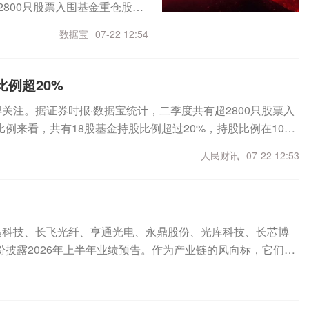
800只股票入围基金重仓股名
、价格上涨。二级市场上，亨
W，累计并网规模达到47.86G
8股基金持股比例超过20%，
开启回调，最新收盘价55.12元/
数据宝
07-22 12:54
增并网容量9.25GW，累计
0%的有200只，持股比例在1%
，最新市值1359亿元。
遥。兴业证券指出，海上风电行
%。基金控盘比例超10%的个股
在政策机制转向、能源安全诉
，合计持股量1495.58万
比例超20%
一步打开，驱动装机量进入高
源杰科技，持股比例分别为30.
加速出海，带来业绩与估值双
关注。据证券时报·数据宝统计，二季度共有超2800只股票入
变动看，二季度基金增持的有67
产业链利润逐步兑现。根据《2
例来看，共有18股基金持股比例超过20%，持股比例在10%
环比增持5508.31%、78
W海上风电项目处于建设阶段。
，持股比例在1%~5%的有820只，1718只重仓股基金持股比例
前的有斯菱智驱、英科医疗、亨通光
人民财讯
07-22 12:53
31年达到2025年的三倍，并
高的是百奥赛图，共有50家基金集体持有，合计持股量1495.5
整体来看，基金偏向加仓高端制造、
预计，2026—2030年期间全
、源杰科技，持股比例分别为30.57%、28.19%。高比例持
“新质生产力”集中。A股“股
电将成为全球增长最快的主流
有67只，增持幅度居前的有福事特、恒运昌、风华高科，持股
比例重仓股中，新进的仅1只，
过327GW，到2035年底全
%。减持的有25只，减持幅度居前的有斯菱智驱、英科医疗、亨通光电，
0亿元。资料显示，联讯仪器是国
迅科技、长飞光纤、亨通光电、永鼎股份、光库科技、长芯博
加仓9只海上风电股二季度以来，
体来看，基金偏向加仓高端制造、信息技术与新消费，减持地产与传统
量仪器和半导体测试设备的研
披露2026年上半年业绩预告。作为产业链的风向标，它们的
统计，截至7月22日，共计9
体等领域用户提供高速率、高
力驱动的全线高增，光纤、光模块、光器件各环节盈利普遍改
净买入额分别高达38.65亿
月24日在科创板上市，股价最
家光通信产业链公司股价近期出现大幅回调，但产业真实需求
元，分别为3.02亿元、2.92
是A股“股王”。从基金二季报来
，公司中标的辽宁丹东东港一期1