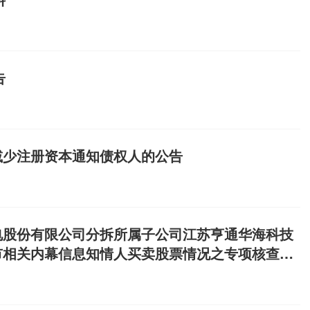
，基本符合市场预期。相比之
、德科立等中小厂商整体表现
者表示，分化根源在于技术迭
头部企业深度绑定海外高端供
告
产品，盈利优势突出；而中小跟随
利空间。行业后续将持续呈现
业绩变动原因，几乎无一例外
词。光模块企业普遍受益于数通光
减少注册资本通知债权人的公告
动毛利率提升；光纤光缆企业
叠加海外市场拓展，量价齐
直接拉动了高速光器件市场需
高的企业构成明显拖累。剑桥
电股份有限公司分拆所属子公司江苏亨通华海科技
年同期汇兑收益1365万元，同
信同样披露受汇兑损失影响，财务
市相关内幕信息知情人买卖股票情况之专项核查意
别物料供给紧缺也对部分企业
未改变业绩整体预增趋势”的短
月13日至17日当周，光通信板