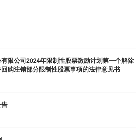
天孚通信作为光模块环节的核心供
衡配置。对于产业趋势比较强
5%，主要受物料供给紧缺和汇
过行业比较的方式找到成长斜
0%~190%，东田微2026年
，避免热门板块的鱼尾行情带
%，反映出在产业链需求传导下，上
，该基金指出，随着时间进入
，光通信产业链各环节利润体
的上涨行情。主要的算力龙头
年归母净利润30.16亿元至3
大的上涨空间。（数据宝）
至30亿元，永鼎股份预计归母净
光模块环节，2026年上半
有限公司2024年限制性股票激励计划第一个解除
断层领先，光迅科技预计归母净
并回购注销部分限制性股票事项的法律意见书
利润3.10亿元至3.59亿元，长
归母净利润8900万元至1.06
光芯片环节，2026年上半年，
库科技预计净利润1.4亿元至1.5
公告
元。整体而言，光通信板块利润呈
巨头利润体量遥遥领先，其余
是核心引擎证券时报记者综合产
半年报业绩呈现显著结构性分
料
幅超预期，订单交付、产品量