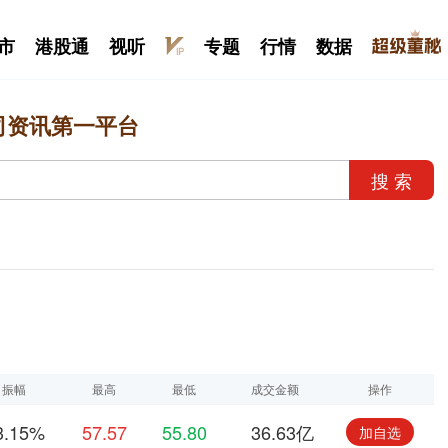
市
港股通
视听
专题
行情
数据
司资讯第一平台
搜 索
振幅
最高
最低
成交金额
操作
3.15%
57.57
55.80
36.63亿
加自选