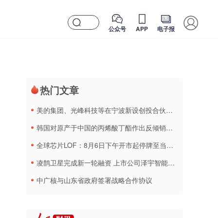
公众号
APP
电子报
热门文章
美的集团、光峰科技等在宁波新设创投合伙企业
韩国对原产于中国的丙烯酸丁酯作出反倾销终裁
全球芯片LOF：8月6日下午开市起停牌至当日收市
凌鹊卫星完成新一轮融资 上市公司泽宇智能战略入股
中广核与山东省政府签署战略合作协议