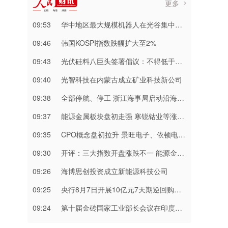
更多
09:53
华中地区最大规模机器人在光谷集中交付
09:46
​韩国KOSPI指数跌幅扩大至2%
09:43
光伏硅料八巨头签署倡议：不得低于成本价销售
09:40
光智科技在内蒙古成立矿业科技新公司
09:38
全部停航、停工 浙江海事局启动沿海Ⅱ级防台应急响应
09:37
​能源金属板块盘初走强 寒锐钴业等涨超10%
09:35
CPO概念盘初拉升 景旺电子、依顿电子涨停
09:30
开评：三大指数开盘涨跌不一 能源金属板块涨幅居前
09:26
海博思创投资成立新能源科技公司
09:25
央行8月7日开展10亿元7天期逆回购操作
09:24
第十届金砖国家工业部长会议在印度斋浦尔召开