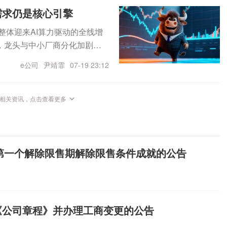
混合基金期末持股市值超过13亿
工程，是国内首个采用±500k
需求仍是核心引擎
精选等基金期末持股市值均超3
远海风电项目；且首次批量采用
仍足、前景较强。以Anthro
整体迎来AI算力驱动的全线增
型提供了新的解决方案，进一步提
破，以ARR为指征的商业化落
，龙头与中小厂商分化加剧格
025年，中天科技中标国内首
AI产出带来更高商业回报，行业
但产业真实需求坚挺、订单能
宁漂浮式海上风电项目，实现漂
e公司
尹靖霏
07-19 23:12
开支持续扩张，为国内供应链公司
体业绩增幅逐级放大7月以来，
源转型与国家海洋强国机遇，
上游核心环节，延续量价齐升
、永鼎股份、光库科技、长芯
建国际一流海洋产业体系。这
产业链供需错配格局未发生逆
纷披露2026年上半年业绩预
相关资讯，点击查看更多
只海上风电概念股预告半年度业
司进入供应链打开了窗口，优
增速呈现梯次特征。光纤光缆
份、明阳智能上半年净利润规
亿元除了联讯仪器，还有19只个
利润同比增幅高达711%至91
元、1.25亿元。从净利润变动来
来看，27只基金新进重仓金安
至121.20%；永鼎股份预计归
天顺风能、中天科技净利润实
重仓盛合晶微，期末持股市值接近
业绩爆发归因于算力数据中心建
划第一个解除限售期解除限售条件成就的公告
%、74.37%、55%。振江股份
近7亿元。上述股票大多为AI产
善、产品价格上涨，其中永鼎
92.09%到1046.97%。公
料覆铜板的研发、生产和销
幅增长。光模块环节整体增幅同
订单充足，南通工厂产线投
业，起步于先进的12英寸中
利润同比大增216.8%~27
提升。华鑫证券给予振江股
粒多芯片集成封装等全流程的先进
197.18%，新易盛归母净利预
码公司核心主业，海上风电部件产
《公司章程》并办理工商变更的公告
域(5G)领先的智能制造解决方
创归母净利同比增幅集中在50%~
行业景气共振，燃气轮机业务
报中表示，本基金在科技、新