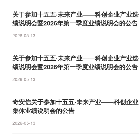
合作”“AI大模型方面开展深度合作”三方面开展重点合作。
营业收入达4.92亿元，同比增长13.39%；电子特种气体及
月减少约0.45个百分点，带动能源价格涨幅回落至0.6%
宇树科技详细介绍了与深度求索的重点合作领域。一是面
亿元，同比增长136.78%。销量方面，电子湿化学品板块系
关于参加十五五·未来产业——科创企业产业迭
2个百分点，影响CPI同比上涨约0.37个百分点。其中，
研发。双方以探索通用人工智能、推动人类社会进步为相同
6吨，同比增长13.98%；电子特种气体及前驱体板块系列产
绩说明会暨2026年第一季度业绩说明会的公告
1.7%和0.2%，涨幅均有回落，合计影响CPI同比上涨
大模型领域的深厚积累、宇树科技在具身智能领域的技术
同比增长7.12%。谈及行业情况，中巨芯-U在半年报中分
涨17.4%、17.2%和8.5%，涨幅均有扩大，合计影响CP
2026-05-13
展具体需求，在同等条件下选择彼此作为合作伙伴，联合开
经济呈现低增长、高不确定性特征，地缘冲突、通胀反复
月回落0.1个百分点，影响CPI同比上涨约0.36个百分点
关技术的合作研发与产品开发，结成人工智能领域的强强
国内经济外需亮眼，出口结构加速向AI驱动的高科技产品
分点，影响CPI同比上涨约0.28个百分点；家政服务、在外
求索作为全球领先的AI大模型公司，在人工智能算法优化
游原材料涨价压力持续，但下游需求强劲、成本传导空间
总体稳定。食品价格下降1.5%，降幅比上月收窄0.1个百
关于参加十五五·未来产业——科创企业产业迭
理训练等方面优势领先；宇树科技作为通用机器人研发制
质化全面竞争转向细分赛道核心优势比拼，行业新变局下
格下降13.3%，降幅比上月收窄2.6个百分点，影响CPI
绩说明会暨2026年第一季度业绩说明会的公告
在机械工程设计、运动控制算法、具身智能模型等方面具
现方面，上周（8月3日—7日），中巨芯-U上涨47.31
类价格降幅在0.3%—1.5%之间；鸡蛋价格上涨17.8%
势。合作研发旨在整合双方技术优势，提升具身智能机器
今年以来，公司股价累计涨幅超过200%。在今年6月，中巨
幅在1.6%—6.2%之间。
2026-05-13
力、泛化能力，共同推动通用人工智能的科技发展。二是
念股爆发而发布股价严重异常波动的公告。彼时公司提示
度合作。具身智能是通用人工智能与现实物理世界交互的
报道及市场传闻涉及“六氟化钨海外断供”、“六氟化钨价格
身智能领域具备领先的通用机器人研发经验、产品体系及
奇安信关于参加十五五·未来产业——科创企业
的”、“国内六氟化钨头部企业有望在本轮产业链景气爆发
索在开展具身智能相关业务或应用探索时，在同等条件下
至目前，公司高纯六氟化钨尚未签署新的任何具有法律约
集体业绩说明会的公告
高性能通用机器人采购及技术方案上开展业务合作。三是在
订单协议；公司六氟化钨目前产能为600吨，且目前暂无
2026-05-13
作。深度求索凭借全球顶尖的研发团队与技术积累，在AI
材料价格上涨影响，公司原材料采购成本也随之增加，对
别、推理训练、模型架构等多方面具有领先优势。在具身
不确定性。同时，公司关注到个别网络平台存在涉及公司