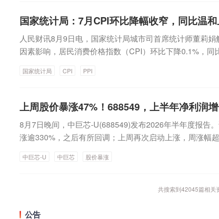
通科创板交易权限的证券账户且在2026年8月6日（T—2日
7%，降幅比上月扩大0.4个百分点。7月PPI环比运行
产品的研发制造。（数据宝）
给予该股“买入”评级。据彭博汇编的数据，他们的平均目标
高性能通用机器人公司，专注于高性能通用人形机器人、
日）持有上海市场非限售A股股份和非限售存托凭证市值日
油开采、精炼石油产品制造、有机化学原料制造价格分别下降1
国家统计局：7月CPI环比降幅收窄，同比温和
较周五收盘价还有逾65%的上涨空间。中信建投最新发布
及具身智能模型的研发、生产和销售业务。公司在全球范
的投资者，方可参与网上申购。F、网上申购上限每5000
冶炼和压延加工业价格分别下降2.1%和1.7%，5个行业合
看，SpaceX正加快打通“低成本发射—星座组网—终端连
机器人的公开销售及行业落地，高性能通用人形机器人、
人民财讯8月9日电，国家统计局城市司首席统计师董莉娟解读
位，不足5000元的部分不计入申购额度。每一个申购单位
部分行业价格下降。7月份高温、雨水及台风天气较多，
随着V3卫星扩容及手机直连加速落地，航空、海事、应急
量保持领先。业绩方面，近年来，宇树科技凭借在高性能
因素影响，居民消费价格指数（CPI）环比下降0.1%，同比
500股或其整数倍，最高不得超过6000股。G、在网上
属矿物制品业价格分别下降0.8%和0.5%；水力发电、风力
有望进一步打开，产业价值重心将逐步向终端设备、行业
发优势、持续的技术和产品迭代能力以及快速商业化能力
3%，同比上涨0.9%，CPI总体保持温和上涨。国内部
上投资者申购日2026年8月10日（T日）无需缴纳申购
响PPI环比下降约0.11个百分点。三是产业转型升级和
伸。建议关注：1）火箭环节：发动机、箭体结构等高壁垒
国家统计局
CPI
PPI
增长。2023年—2025年，宇树科技的营收分别为1.59亿元、
者出厂价格指数（PPI）环比下降0.7%，同比上涨3.5%，
于2026年8月12日（T+2日）根据中签结果缴纳认购款。由于
壮大，人工智能、高端装备、新材料等领域蓬勃发展，智
荷、天线及激光通信终端；3）地面设备：民用终端及手机
主营业务毛利率分别为44.22%、56.74%、60.13% 
1%，降幅比上月收窄0.2个百分点。国际市场价格波动影响
股，若中一签（500股）新股须缴款7.54万元。（证券时
格分别上涨2.5%、0.4%和0.3%。品质类消费较快增长
务：具备稀缺牌照资质的公司。（券商中国）
1115万元、9547万元、2.78亿元。宇树科技预计，20
点，影响CPI环比下降约0.35个百分点。食品价格与上月
和0.7%。从同比看，全国PPI上涨3.5%，涨幅比上月
上周股价暴涨47%！688549，上半年净利润增
0.52亿元到11.28亿元之间，同比增长35.62%至45.4
涨1.3%，鸡蛋价格下降2.1%，均明显低于季节性水平；
天然气开采业、石油煤炭及其他燃料加工业、化学原料和化学制
的净利润为2.58亿元—3.06亿元；预计扣除非经常性损
8月7日晚间，中巨芯-U(688549)发布2026年半年度
影响CPI环比下降约0.07个百分点；生猪产能综合调控
矿采选业、有色金属冶炼和压延加工业分别上涨22.6%和2
利润为2.36亿元至2.83亿元。DeepSeek参与公司战
涨逾330%，之后有所回调；上周再次启动上涨，周涨幅超过
高运输成本等因素，猪肉价格由上月下降0.8%转为上涨4.
月均回落，6个行业合计影响PPI同比上涨约2.55个百分
发行初始战略配售发行数量为808.93万股，约占本次发行
上半年，公司实现营业收入7.99亿元，同比增长40.98
费电子产品迭代升级，相关产品需求增加、价格上涨，平板电
上涨5.7%，计算机通信和其他电子设备制造业上涨4.4%，
中巨芯-U
中巨芯
股价暴涨
日，全部参与战略配售的投资者均已足额按时缴纳认购资金
股东的净利润1405.77万元，同比增长72.75%；公司
和1.0%，合计影响CPI环比上涨约0.03个百分点。服务价
个百分点。上述9个行业对PPI的上拉影响较上月减少0.
Seek母公司杭州深度求索人工智能基础技术研究有限公司获
智能等技术的发展，市场对芯片等硬件需求也随之增加，
百分点。服务中，暑期出行需求增加，旅行社收费、宾馆住宿
产和供应业、汽车制造业、非金属矿物制品业、医药制造业、
为1.41亿元，获配股票限售期为36个月。8月7日下午，
公司自设立以来专注于半导体材料领域，当前主要从事电
共搜索到
42045
篇相关
4.2%和3.6%，合计影响CPI环比上涨约0.10个百分
计影响PPI同比下降约0.76个百分点，较上月减少0.05个
首席技术官王兴兴在网上路演时回应称，根据宇树科技和
体和前驱体材料的研发、生产和销售，产品涵盖电子级氢
响CPI环比上涨约0.07个百分点。从同比看，全国CPI上涨
作备忘录》，双方将在“面向通用人工智能开展合作研发”
蚀液、高纯六氟化钨等多种产品品类。分板块来看，上半
公告
点，主要是受汽油价格涨幅回落影响。汽油价格上涨1.0%，