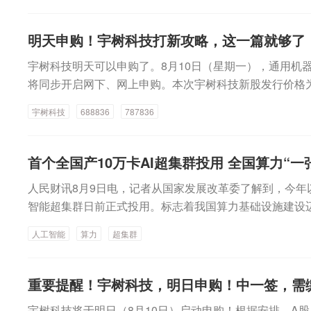
l）卫星数量，都会高出一个数量级。这意味着，星链未来
巴-W本周港股通合计买卖总额最高，达到384.47亿港元
系统的100倍以上。当前的V2系统在今年有望实现200亿
9.79亿港元；智谱为324.77亿港元，建滔积层板、中芯
R），即便每吉比特带宽带来的收入降至目前的十分之一，S
明天申购！宇树科技打新攻略，这一篇就够了
超过200亿港元。阿里巴巴-W获南向资金连续4个交易日
仍可能超过2000亿美元。8月4日美股盘后，SpaceX
宇树科技明天可以申购了。8月10日（星期一），通用机
前苹果官宣Apple智能接入阿里巴巴千问模型。苹果官网显
季度营收超出市场预期，但当季资本支出激增超6倍，超过
将同步开启网下、网上申购。本次宇树科技新股发行价格为15
阿里巴巴千问模型工作，用户在Mac上使用Apple智能
分投资者感到不安。随后，在投资者电话会上，马斯克化
发行价格计算的预计募集资金总额约60.99亿元。宇树科
型完成部分任务。从成交净买入金额来看，MINIMAX-W获
内，他抛出一系列天马行空的预测，不断拔高预期。马斯克告
宇树科技
688836
787836
为“688836”，网下每笔拟申购数量上限为1250万股，下
元，居首。本周南向资金对互联网巨头买卖不一，阿里巴巴-
末AI算力将突破2吉瓦，明年算力目标将接近10吉瓦，而
0万股的整数倍，网下缴款日为8月12日。值得注意的是
82亿港元，小米集团-W获净买入2.98亿港元；腾讯控股、美
十年，旗下星链卫星互联网业务将承载全球大部分互联网
少个人投资者的关注。本次宇树科技新股网上申购代码为“78
3亿港元、7.35亿港元。MINIMAX-W本周大涨41.54%。消
首个全国产10万卡AI超集群投用 全国算力“一
道：“另外值得一提的是，我们内部对实现一万亿美元营收的
购数量上限为6000股，申购数量应为500股的整数倍。
8月3日正式开源，该模型能够统一理解由文本、图像、视
年提前到2030年。”随后他又表示：“也存在不小概率，该目
人民财讯8月9日电，记者从国家发展改革委了解到，今年
板上市，参与网上申购的投资者需持有上交所证券账户，
下文，并可生成最高2K分辨率、最长15秒、带有原生立
成。”凭借对未来的愿景调动投资者热情，是马斯克作为
智能超集群日前正式投用。标志着我国算力基础设施建设
网上申购投资者根据其所持有的上海市场非限售A股股份
日MiniMax关联公司上海稀宇极智科技有限公司发生工商
一点，他为多家烧钱的企业筹措到巨额资金。但这也招致
算力扩容。在国家超算互联网郑州核心节点，首个全国产
定其网上可申购额度，持有市值1万元以上（含1万元）的
至55亿元，增资15亿元。从股价表现来看，本周大模型股
挟普通散户投资者。他并没有笃定SpaceX会在2029年
人工智能
算力
超集群
里的特别之处在于，科学计算加智能计算的融合算力，为
购，每5000元市值可申购一个申购单位，不足5000元
涨，MINIMAX-W涨幅居首，一周累计上涨41.54%；胜宏
这种可能性。在SpaceX近期资本开支当中，高达86%投向A
闻）
投资者申购日（8月10日）当天申购无需缴纳申购款。但
滔积层板上涨30.39%。智谱本周获南向资金净买入12.31
务官Bret Johnsen在财报电话会议上表示，投资者应
据中签结果于8月12日缴纳认购款，中一签（500股）宇树
重要提醒！宇树科技，明日申购！中一签，需缴款
8%。华创证券研报认为，近两周模型集中上新，性能升
其将很快转化为实际收入。Johnsen表示，在二季度前几周，
元。8月9日，“宇树科技中一签能赚多少”的话题引发投资
速，行业竞争已经从单纯提升智能上界，转向模型分层、全模
元云服务收入，覆盖从10月开始逐步释放的六个月周期。
宇树科技将于明日（8月10日）启动申购！根据安排，A