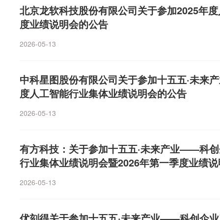
续加大具身大模型相关研发投入与应用开发，未来在开展
实内容，公司提醒广大投资者以正式公告为准。（证券时
北京龙软科技股份有限公司关于参加2025年度
合开发时，在同等条件下，优先选择与深度求索在相关模
度业绩说明会的公告
开展业务合作；同时，深度求索也将为宇树科技提供具有
案，包括但不限于根据需求及业务开展情况在模型架构方
2026-05-13
中心运营（如有）等方面提供技术支持。（券商中国）
中科星图股份有限公司关于参加十五五·未来产
度人工智能行业集体业绩说明会的公告
2026-05-13
有方科技：关于参加十五五·未来产业——科创
行业集体业绩说明会暨2026年第一季度业绩
2026-05-13
优刻得关于参加十五五·未来产业——科创企业