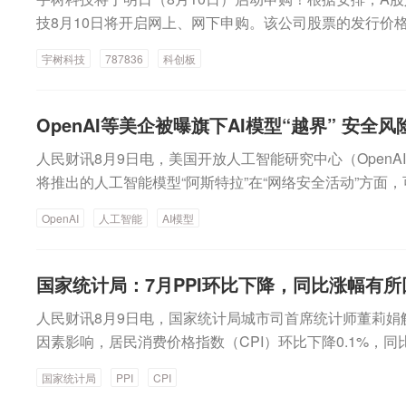
首日涨幅为100%，则中一签能浮盈7.54万元；如果涨幅
力和单位任务成本的综合比拼，国产大模型已进入推理效
认为，SpaceX的年化经常性收入有望在年底前达到100
技8月10日将开启网上、网下申购。该公司股票的发行价格为1
超15万元。作为通用机器人行业龙头企业之一，宇树科技
段。此外，小米集团-W一周下跌5.98%，跌幅最高；泡
00亿美元完全不是问题。“需要明确的是，12月实现100
购代码为“787836”，中一签（500股）需缴款7.54万
注。招股资料显示，宇树科技在全球四足机器人市场具有
宇树科技
787836
科创板
下跌2.95%、2.35%。12股南向资金持股量较上周增长
有没有问号。”马斯克说道，“即便我们基本什么都不做，
上市首日涨幅超过100%，投资者中一签的盈利将超过7.
领域，公司2025年度出货量已超5500台（纯人形，不
周12股获得南向资金持股量较上周增长超15%，其中3股持
可以放心相信这一目标。”SpaceX股价大幅反弹上周五（8
200%，投资者中一签的盈利将高达15万元。有券商指出
全球第一。公司此前披露战略配售结果，参与阵容“豪华”
略科技-W居首，环比增长624.44%；安克创新、圣邦股
涨15.83%，使其最近两个交易日的累计涨幅达到约23%，
股有望牵引更多长期资金系统性配置人形机器人赛道。宇树科
OpenAI等美企被曝旗下AI模型“越界” 安全
深度求索人工智能基础技术研究有限公司（DeepSeek
前，持股量较上周分别增长169.98%、113.25%、43.2
元，最新市值报1.75万亿美元。投资者纷纷抢购这家由
日，宇树科技发布首次公开发行股票并在科创板上市发行
限公司、南方电网产融控股集团有限公司、天翼资本控股
金持股量为697.87万股，持股量再创港股通开通以来新
人民财讯8月9日电，美国开放人工智能研究中心（Open
工智能公司的股票，尽管限制部分早期内部人士出售股票的
果，综合评估公司合理投资价值、同行业上市公司估值水
有限公司等。其中，DeepSeek获配93.34万股，获配金额
子公司北京明略昭辉科技有限公司拟以8.59亿元购买普联软件
将推出的人工智能模型“阿斯特拉”在“网络安全活动”方
日）刚刚解禁。此前分析师曾警告，首批限售解禁可能给
值水平等方面，充分考虑网下投资者有效申购倍数、市场
券投资有限公司作为参与科创板跟投的保荐人，相关子公司获
份，占普联软件已发行股份的19.07%。明略科技-W表
及该模型的部分活动等安全保障措施。近期，美国多家企业
限售解禁使SpaceX可供交易的股份总数从此前的6.39亿股
销风险等因素，协商确定本次发行价格为150.80元/股。
OpenAI
人工智能
AI模型
技员工1号资管计划、宇树科技员工2号资管计划作为发行
理场景及交付能力，与明略科技-W以OCTO智能协作平
界广泛关注。分析认为，此事除了技术失误等因素外，也存
股。Miller Tabak首席市场策略师Matt Maley表示
上、网下申购日为8月10日，缴款日为8月12日。其中，网上申
员工参与本次战略配售设立的专项资产管理计划，分别获配135
署服务为基础的技术能力具有较强互补性，收购事项将为
强安全监管。（央视新闻）
落定，投资者将不得不决定，是否愿意为一家在未来多年
网下申购代码为“688836”。按发行价格150.80元/股和40
股。附：宇树科技本次网上申购注意事项：A、网上申购时间2
大型集团企业管理场景中的应用创造有利条件。从港股通
的公司支付如此高昂的价格。此次上涨是该股此前承压走
算，若此次发行成功，预计发行人募集资金总额60.99亿
国家统计局：7月PPI环比下降，同比涨幅有所
日）09:30—11:30、13:00—15:00。B、申购价格本次发
看，本周港股通大幅增持的个股中，广合科技、维立志博-
创纪录IPO后不久触及的高点已蒸发了逾1万亿美元市值
值税）1.82亿元，预计募集资金净额为59.17亿元。据悉
上申购投资者须按照本次发行价格进行申购。C、网上申
人民财讯8月9日电，国家统计局城市司首席统计师董莉娟解读
例居前，分别达到24.07%、18.64%、12.91%。广合
公开财报发布后，股价面临额外压力。当然，尽管限售解
金扣除发行费用后将按照项目的轻重缓急投资于四个项目
为“宇树申购”，网上申购代码为“787836”。D、网上发
因素影响，居民消费价格指数（CPI）环比下降0.1%，同比
告，上半年实现归母净利润9.56亿元，同比增长94.39
股的选择权，但并非强制要求。而且，华尔街对该公司仍
研发项目、机器人本体研发项目、新型智能机器人产品开
并已开通科创板交易权限，包括自然人、法人、证券投资
3%，同比上涨0.9%，CPI总体保持温和上涨。国内部
司表示，上半年公司“云擎智造基地项目”建设进展顺利，预计
rgus Research周五（8月7日）将该股评级从“持有”上
基地建设项目等。其中，智能机器人模型研发项目拟使用募
国家统计局
PPI
CPI
的其他投资者等。E、市值要求2026年8月10日（T日）
者出厂价格指数（PPI）环比下降0.7%，同比上涨3.5%，
将为2027年承接GPU高端产品奠定产能基础，该项目未来
能基础设施投资的“快速回报”感到鼓舞。总体而言，覆盖Sp
本体研发项目拟使用募集资金11亿元。公开资料显示，宇