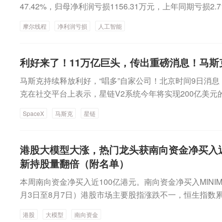
47.42%，归母净利润亏损1156.31万元，上年同期亏
报告期内得益于人工智能产业的蓬勃发展及市场对全功能
摩尔线程
净利润亏损
人工智能
品性能获得客户高度认可，并实现稳定供货，公司市场竞
利好来了！11万亿巨头，传出重磅消息！马斯
马斯克持续释放利好，“唱多”自家公司！北京时间9日消息，
克在社交平台上表示，星链V2系统今年将实现200亿美
由星舰发射的V3卫星，综合性能将比V2卫星高出一个数
SpaceX
马斯克
星链
来的收入降至目前的十分之一，SpaceX通信业务年收入仍
周五（8月7日），在美股市场上，SpaceX股价大涨15.83%
美元IPO发行价，总市值也重新站上1.75万亿美元（约合人
港股大模型大涨，热门龙头获南向资金净买入近
克“唱多”SpaceX北京时间8月9日，SpaceX及特斯拉C
新持股量翻倍（附名单）
称，“我所说的有些事情带有推测性或愿景性质，而有些则
本周南向资金净买入近100亿港元。南向资金净买入MINIM
推测性的事实是，将由星舰（Starship）发射的V3卫星，
月3日至8月7日）港股市场主要股指涨跌不一，恒生指数累
on）火箭发射的V2卫星高出一个数量级。同样不带有推测
数涨0.6%，恒生中国企业指数跌0.94%。据证券时报·
高版本的星链（Starlink）卫星数量，以及V2及更高版本的直连手
港股
大模型
南向资金
计成交净买入99.65亿港元。从本周港股成交活跃股名单