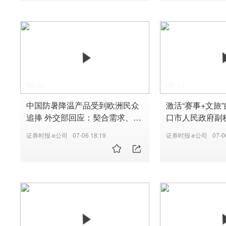
00:29
00:17
中国防暑降温产品受到欧洲民众
激活“赛事+文旅
追捧 外交部回应：契合需求、物
口市人民政府副
美价优的商品自然会受到欢迎
以赛事门票作为纽
证券时报·e公司
07-06 18:19
证券时报·e公司
07-0
行游购娱”全链条