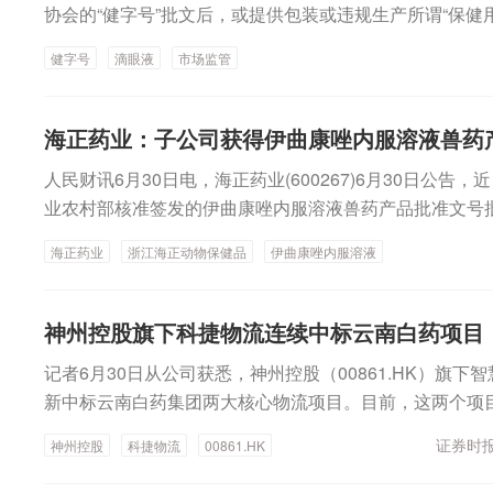
协会的“健字号”批文后，或提供包装或违规生产所谓“保
管、公安、纪检监察等部门组成的联合调查组。目前，已
健字号
滴眼液
市场监管
某、王某、李某某，对企业涉嫌违法违规行为立案调查；
企业所在地市场监管部门发函协查；协调网络销售平台下
责任主体依法依规严肃处理，对有关部门和个人在监管过
海正药业：子公司获得伊曲康唑内服溶液兽药
人民财讯6月30日电，海正药业(600267)6月30日
业农村部核准签发的伊曲康唑内服溶液兽药产品批准文号
菌引起的猫皮肤癣菌病。
海正药业
浙江海正动物保健品
伊曲康唑内服溶液
神州控股旗下科捷物流连续中标云南白药项目
记者6月30日从公司获悉，神州控股（00861.HK）旗
新中标云南白药集团两大核心物流项目。目前，这两个项
式进入平稳运营阶段，整体运营指标优于客户预期。今年
证券时报
神州控股
科捷物流
00861.HK
标云南白药集团股份有限公司医疗器械电商仓配服务项目
集团电商前置仓仓储管理、快递配送、退货处理、增值服