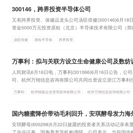
主要来源为各大电商平台。该项目已于2026年5月正式上
300146，跨界投资半导体公司
标的云南白药集团股份有限公司及旗下子公司物流运输服
又有跨界投资。保健品龙头公司汤臣倍健(300146)6月1
康品类、药品类、食品保健品、中药材等产品的物流运输
资金5000万元投资原粒（北京）半导体技术有限公司（简
输服务，该项目目前已完成上线，运营状况平稳。云南白
完成后，公司将持有其0.97%的股权。因公司董事长梁允
分领域排名稳居第一。此次中标的两大物流项目涵盖to B与
汤臣倍健
原粒半导体
跨界投资
的公司股权，根据有关规定，本次投资事项构成关联交易
项目互为补充，形成了覆盖线上线下、贯通流通全链路的
公司成立于2023年4月，基于Chiplet技术创新，打造规
科捷物流在多业务场景下为客户提供一体化解决方案的综
为边缘端大模型部署提供高性价比的算力解决方案。业绩方
国规模化仓运网络与成熟运营体系，积累了服务多行业头
万事利：拟与关联方设立生命健康公司及数纺
实现总营业收入62.65亿元，同比减少8.38%；实现归母净
续为多家医药、消费品牌提供稳定物流履约服务。目前公司
人民财讯6月16日电，万事利(301066)6月16日公告
9.81%。2026年第一季度该公司实现营业收入18.69亿元
个，业务覆盖约300个城市，日处理订单峰值可达500万
司、杭州万翎信息咨询有限公司共同出资设立浙江万事利
上市公司股东的净利润为4.02亿元，同比下降11.62%。而标
流相关负责人表示，连续中标云南白药两大项目，是公司
司。杭州锦菡企业管理咨询有限公司、杭州万翎信息咨询
一季度分别实现净利润-6295.94万元、-1091.52万元
力的印证。后续双方将持续探索更深层次的协同空间，有
万事利
杭州锦菡企业管理咨询有限公司
杭州万翎信息咨询有限公司
司。公司与关联方共同投资设立浙江万事利生命健康科技
次投资属于财务性投资，半导体领域是科技创新的重要方
作，如依托科捷成熟数字化供应链体系，进一步升级全链
白多肽、功能性食品、保健品、药食同源产品（含蚕蛹片
局建立对于前沿科技领域的认知窗口，分享科技企业成长
力，打造更适配品牌的定制化供应链方案。
万事利数纺设备研发有限公司，主要考虑纺织设备高精尖
为公司及股东创造良好的财务回报，符合股东利益及国家
国内糖蜜降价带动毛利回升，安琪酵母发力海
营不确定性。
过，公告也提示了多重风险，包括：1.标的公司与公司主
安琪酵母(600298)5月22日披露的投资者关系活动记录表
在因对相关行业认知不足、对标的公司技术路线与市场前
了兴业证券、国寿养老等机构调研。公司表示，当前国内