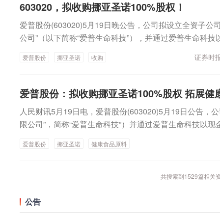
表；第二次交易于业绩承诺期满后启动，即受让挪亚圣诺剩
五大趋势赛道。各方希望通过四大增长引擎锁定确定性机
603020，拟收购挪亚圣诺100%股权！
响。值得注意的是，在全球动植物蛋白供应面临挑战的背
后，公司将持有挪亚圣诺100%股权。公告显示，挪亚圣诺于
族、儿童青少年、单身悦己青年及县域中产家庭成为四大
游酵母蛋白等业务延展。安琪酵母认为，公司酵母蛋白于2
爱普股份(603020)5月19日晚公告，公司拟设立全资子
挪亚圣诺欧洲实缴出资510万美元，持股100%。挪亚圣
面，“药食同源”复方备案试点、运动营养食品和中老年食
复，应用场景由药品、保健品拓展至食品饮料等市场。酵
公司”（以下简称“爱普生命科技”），并通过爱普生命科技以
注于Omega-3原料（包括鱼油、藻油）研发、生产及销
制增补剂型口服液和粉剂，以及“有助于维持骨关节健康”
收率等指标上与乳清蛋白相当，但价格具有显著优势，在
元的价格受让 NovoSana（Europe）B.V.（以下简称
括精炼鱼油、浓缩鱼油等。经过多年的经营，目标公司积
供制度支撑。新原料领域，燕窝酸（SA）、N-乙酰氨基葡
证券时报
爱普股份
挪亚圣诺
收购
大增长空间。“酵母蛋白属于公司毛利较高的产品，未来
诺（太仓）生物科技有限公司（以下简称“挪亚圣诺”）10
游客户包括全球知名的保健品、功能性食品饮料、婴幼儿
母蛋白粉等超级原料预计2026年线上规模将超10亿元。而
间。”安琪酵母透露，公司将持续优化工艺、降低成本，
易”）。本次交易分两次进行，其中：首次交易受让挪亚圣
024年、2025年，挪亚圣诺分别实现营业收入5.27亿元、4
研发、营销创新和用户管理中的深度应用将成为决定企业
向下游客户提供整体解决方案，配合客户进行产品研发与
0%股权；第二次交易于业绩承诺期满后启动，即受让挪亚
3.90万元、3896.69万元。本次交易设置业绩承诺条款，业
爱普股份：拟收购挪亚圣诺100%股权 拓展健
赛道分别为儿童青少年、银发营养、运动营养、体重管理
场需求。谈及未来增长目标，安琪酵母透露，公司股权激
交易完成后，公司将持有挪亚圣诺100%股权；首次交易
至2028年12月31日，三年累计经审计扣非净利润合计为1
银发营养方面，中国第二波婴儿潮人群（1962—1973年出
率不低于10%，内部设定了更高的增长目标。公司计划通
人民财讯5月19日电，爱普股份(603020)5月19日公
有挪亚圣诺80%股权，挪亚圣诺将纳入公司合并报表。公告
次收购是公司立足香精香料与食品配料核心主业、深耕大
速度退休，他们人均可支配收入高（人均储蓄15万，高于
化产品结构，推动利润水平逐步改善。
限公司”，简称“爱普生命科技”）并通过爱普生命科技以现金方式按
年6月15日设立，挪亚圣诺欧洲实缴出资510万美元，持股
局，切入以Omega-3为原料的鱼油这一高景气功能性营
拥有房产，消费力是传统老人的3倍以上。同时大部分人认
持有的挪亚圣诺（太仓）生物科技有限公司（简称“挪亚圣诺”
太仓，是一家专注于Omega-3原料（包括鱼油、藻油）
化拓展。收购完成后，双方可在研发、生产、渠道及客户
爱普股份
挪亚圣诺
健康食品原料
非终点；近80%愿为健康管理年支出超万元；“有钱有闲”
（包括鱼油、藻油）研发、生产及销售的企业，目前主要
目前主要产品包括精炼鱼油、浓缩鱼油等。经过多年的经
在财务层面，挪亚圣诺具备稳定的盈利能力，爱普股份本
医食品、心脑血管健康（高纯度鱼油/辅酶Q10口服液）
圣诺在鱼油领域的核心技术、规模化产能、完善供应链及
的产业资源，下游客户包括全球知名的保健品、功能性食
利结构，逐步提升整体盈利能力；通过业务协同优化资源
助眠益生菌成了刚需。天猫健康“保健品安心联盟”的发布
面形成深度协同，助力公司拓展健康食品原料领域，大幅
共搜索到
1529
篇相关
宠物食品客户。2024年、2025年，挪亚圣诺分别实现营业收
一步提升资产运营效率。同时，优化公司资产负债结构，
标志着行业向品质化、科学化迈进的重要转折。平台方面
养等高附加值下游市场的核心竞争力与品牌影响力。
元，分别实现净利润4823.90万元、3896.69万元。本
合国人标准的高品质产品，重点加大对“蓝帽子”认证商品
公告
绩承诺期为从2026年1月1日至2028年12月31日，三
标识、强化AI科普与精准推荐、倾斜核心流量，构建全链
1.5亿元。爱普股份表示，本次收购是公司立足香精香料