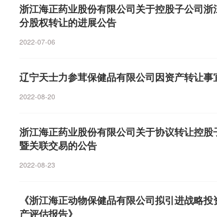
牌而言，“安心”是立足底线，“趋势”是增长方向。品牌需
浙江海正药业股份有限公司关于控股子公司浙
大健康产业的重要战略布局，切入以Omega-3为原料的
构建由AI驱动的用户信任资产。
分股权转让的进展公告
原料赛道，实现业务多元化拓展。收购完成后，依托挪亚
术、规模化产能、完善供应链及优质客户资源，双方可在
2022-07-06
资源方面形成深度协同，助力公司拓展健康食品原料领域
食品、营养保健品、母婴膳食、宠物营养等高附加值下游
影响力。同时，助力公司从传统食品配料供应商成为具有
辽宁天士力参茸保健品有限公司因资产转让事
与营养解决方案的服务商，提升核心竞争力与行业话语权
险能力。在财务层面，挪亚圣诺具备稳定的盈利能力，爱
2022-08-20
入挪亚圣诺成熟的营收与利润来源，可有效改善公司盈利
能力；通过业务协同优化资源配置、降低运营成本，进一
浙江海正药业股份有限公司关于协议转让控股
时，优化公司资产负债结构，保障公司财务稳健性。
暨关联交易的公告
2022-08-23
《浙江海正动物保健品有限公司拟引进战略投
产评估报告》