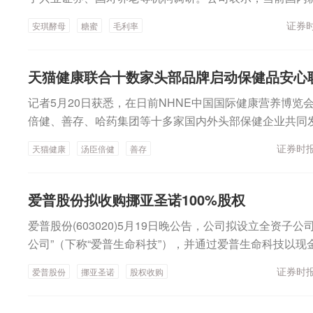
收益不及预期的风险。2.标的公司发展阶段尚属早期，且
司毛利率水平正在修复。安琪酵母是全球第二大酵母公司，
发不及预期、行业竞争激烈等导致其商业回报不及预期、
证券时
安琪酵母
糖蜜
毛利率
及埃及、俄罗斯、印度尼西亚建有工厂，发酵总产能达49
的风险，进而导致公司面临投资退出周期延长、对公司未
5%，全球占比超20%，酵母系列产品规模已居全球第二，
成不利影响的可能性。综合自：公司公告等（证券时报）
地区。糖蜜为公司核心原材料，约占生产成本的50%。安
天猫健康联合十数家头部品牌启动保健品安心
蜜价格曾大幅上涨，但公司利润整体保持增长，仅一年出
记者5月20日获悉，在日前NHNE中国国际健康营养博览
糖厂榨季（11月至次年3—4月）集中采购全年糖蜜用量，
倍健、善存、哈药集团等十多家国内外头部保健企业共同发
不受后续价格波动影响。考虑到未来公司新增产能主要布
线下正式启动，标志着中国营养保健食品产业正从“流量+渠
已见顶，国内甘蔗种植稳定、原料供应充足，且公司具备
证券时报
天猫健康
汤臣倍健
善存
+信任驱动”的新阶段。启动仪式上，万益蓝、诺特兰德、
期内国内糖蜜价格难以大幅上涨。“当前糖蜜价格下降已
哈药集团、21金维他、康恩贝等知名品牌作为首批战略合
善。”安琪酵母认为，未来随着海外收入占比逐步提升，
部力量在品质坚守上达成高度共识。天猫健康表示，联盟
业务，公司整体利润水平有望持续向好。从酵母行业竞争
爱普股份拟收购挪亚圣诺100%股权
制、更透明的溯源体系以及更专业的内容科普，消除信息
业（CR3）合计市场占有率超过70%。安琪酵母介绍，公
爱普股份(603020)5月19日晚公告，公司拟设立全资子
业关键转型期，一方面，市场需求规模逐步扩大，另一方
0%，未来将重点推进海外产能建设，目标实现“本地生产
公司”（下称“爱普生命科技”），并通过爱普生命科技以现金
的问题。数据显示，中国营养保健品市场预计将在2027年突破
利能力显著优于公司整体平均水平。目前在建项目包括印
的价格受让 NovoSana（Europe）B.V.（下称“挪亚
年线上成交规模在全年占比超50%。而且与海外市场相比
斯2.2万吨酵母扩建项目，后续将持续完善海外产能布局
证券时报
爱普股份
挪亚圣诺
股权收购
仓）生物科技有限公司（下称“挪亚圣诺”）100%股权。
率及人均消费水平仍有显著提升空间，增长潜力强劲。天
长趋缓影响，公司重点向下游高附加值衍生品延伸，涵盖
首次交易受让挪亚圣诺欧洲持有的挪亚圣诺80%股权，挪
运营专家李东晖分享了最新行业洞察，发布未来3年营养
动植物营养等领域；同时推进水解糖对糖蜜的替代，以降