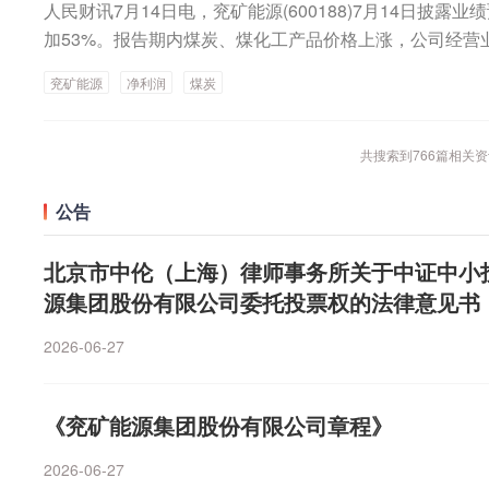
人民财讯7月14日电，兖矿能源(600188)7月14日披露
半年净利润同比预增298.76%—498.14%木林森：上半年
生品，产出依附于铜矿开采节奏，无法单独因钼价上涨而
加53%。报告期内煤炭、煤化工产品价格上涨，公司经营
利润同比预增288.26%—336.8%东山精密：上半年净利润
下游为钢铁（占比约75%），需求较为稳定；在新能源和
权，产生较高投资收益。
比预增227.31%—322.77%中国人寿：上半年净利同比预
速走高。在光伏领域，CIGS薄膜电池单GW装机消耗钼约8
兖矿能源
净利润
煤炭
左右九安医疗：上半年净利润同比预增204.29%—269.5%
机量预计达500GW，拉动钼需求4万吨；在航天材料领
桂股份：上半年净利润同比预增164.51%—194.37%华
合金，耐高温性能优于镍基合金，SpaceX星舰项目年采购
共搜索到
766
篇相关资
半年归母净利润同比预增169.08%—195.99%兴业银锡：
半导体材料领域，“以钼代钨”正引发市场关注。今年6月，
半年净利润同比预增156.65%—197.18%厦门钨业：上
布完成375层3D NAND生产验证，字线材料全面切换为
公告
同比预增128.42%—162.68%东方锆业：上半年净利润同
厂量产。实际上，三星电子早在2024年4月就已经在第九
预增114.59%—146.61%北方稀土：上半年净利润同比预
计划今年下半年推出400层以上的第十代产品。随着3D NA
北京市中伦（上海）律师事务所关于中证中小
10.28%—175.27%申通快递：上半年净利润同比预增109.
层（如SK海力士375层、三星电子400层），钨材料已
源集团股份有限公司委托投票权的法律意见书
至149.24%中电鑫龙：预计上半年净利润同比增长104.79%
米尺度下的优异导电性和工艺兼容性，正从钢铁添加剂逆
7%金富科技：上半年净利润同比预增81.41%—101.57%
料。从上市公司来看，主业与钼相关A股公司有洛阳钼业
2026-06-27
券：上半年净利润同比预增70%—85%长芯博创：上半年净利
龙股份，其他有钼业务A股公司包括紫金矿业、中国中铁
润同比预增66.37%—138.7%中国巨石：上半年净利润同
门钨业、西部矿业等。截至目前，洛阳钼业和国城矿业已
8%—101.70%世纪华通：上半年净利润同比预增61.87%
《兖矿能源集团股份有限公司章程》
为预增，两者在业绩预告中均提到钼价上涨。洛阳钼业预
航沈飞：上半年净利同比预减58.23%左右鹏欣资源：上半年
55亿元至165亿元，同比增长78.76%至90.29%。公
润同比预增55%到70%赤峰黄金：上半年净利润同比预增5
2026-06-27
同比双升，钼钨产品价格显著走高，叠加巴西金矿业务并