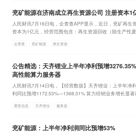
已超过今年5月的高点，再创年内新高；钼精矿报价上涨50元
元，较上一交易日减少811.69亿元，其中融资余额27575
能源集团有限公司通知，中国中煤拟自本公告披露之日起1
年内累计上涨41.69%，价格也超过5月高点，再创出年
1.33亿元。截至最新，市场两融余额已连续12个交易日
兖矿能源在济南成立再生资源公司 注册资本1
易所采用集中竞价、大宗交易等方式增持公司A股股份，增
酸铵等产品价格也均同步上涨。数据来源：安泰科对于价
间，16股融资余额逆市增加，鑫宏业其间融资余额增幅最大
00万元，不高于人民币10000万元，且增持数量不超过公
人民财讯7月16日电，企查查APP显示，近日，兖矿再
示：一是部分钼矿山企业主动拉涨出货，带动了其他钼精
亿元，其间增长184.76%；其次是恒尚节能，最新融资余额1
A股今天上午盘中涨停。港股恒生指数盘中涨幅超过2%港
资本为1亿元，经营范围包含：再生资源回收（除生产性
近日，江西某矿山256吨钼精矿成交价格为5320元/吨度，
3%，融资余额增幅居前的还有百奥赛图、益诺思等。6家公
眼，恒生指数盘中涨幅超过2%。恒生指数成份股中，中国
属合金销售等。企查查股权穿透显示，该公司由兖矿能源
交价格为5305—5330元/吨度。二是钢招量价表现良好
日共有6家公司发布公告，拟进行股份回购，合计回购金额上
企查查
兖矿能源
再生资源
中芯国际、药明生物、老铺黄金等盘中涨幅居前，中电控
招价格（约33.1万元/吨）走高，为钼价上行提供了有力
额最高的是世运电路，拟回购资金总额2亿元—3亿元，回
等股票盘中领跌。（证券时报）
作为全球战略性矿产，已被美、日、韩等多国列入关键矿
股份数量为363.64万股—545.45万股，约占公司总股本的比例
行的《矿产资源法实施条例》，将稀土、钨、钼、镓、锗等
公告精选：天齐锂业上半年净利预增3276.35%—
公司预告半年报业绩今日公布业绩预告的共有15家，业绩
入“国家级战略性矿产目录”。我国是全球钼储量第一大国
高性能算力服务器
家，预盈2家。多只科技牛股发布业绩。新易盛预计2026
2025年全球钼储量基础为1700万吨，其中，中国为780
司股东的净利润70亿元—80亿元，同比增长77.56%—10
人民财讯7月14日电，【经营数据】天齐锂业：上半年净利润同
为100万吨，智利为260万吨，其他地区合计252.10万
内公司受益于人工智能相关算力投资持续增长，产品结构
利同比预增1172.53%—1368.31% 算力经销业务增长显
25年出台相关管制措施，对高纯钼粉、高端钼制品纳入两
和净利润较上年同期大幅增加。协创数据预计2026年半
际得：上半年净利润同比预增848%—1322%联芸科技
理。从全球市场来看，钼供需缺口持续扩大。2024年全球钼缺
净利润为15亿元—19亿元，同比增长247.18%—339.7
赛意信息
天齐锂业
服务器
比预增792.09%到1064.97%海德股份：上半年净利同比
年升至3.64万吨。机构预计，2026年全球钼总产量27.2
握人工智能产业机遇，智能算力产品及服务业务规模扩大
730.45%—763.67%长飞光纤：上半年净利润同比预增7
年供需缺口4.43万吨，为近十年峰值。虽然钼供应持续存在
长，数据存储业务稳健发展。（数据宝）
09.94%佛塑科技：上半年净利润同比预增607.65%—828
兖矿能源：上半年净利润同比预增53%
型新矿山落地。国内停批新增采矿权、生态红线压减老矿
和顺石油：上半年净利同比预增384.02%—526.38%海
实施开采总量硬管控，配额逐年下调已成为常态。另外，全