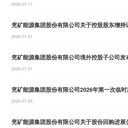
星农牧：上半年预计亏损7亿元—9亿元 同比转亏双良节能：
2026-07-17
预亏5.9亿元至6.9亿元*ST闻泰：上半年预亏4亿元—6
半年预亏3亿元—4亿元 同比转亏中盐化工：上半年预计亏损2
亿元科大讯飞：预计上半年亏损1.8亿元—2.28亿元江特电
兖矿能源集团股份有限公司关于控股股东增持
预亏1.5亿元—2.2亿元欢瑞世纪：预计上半年亏损1.25亿
2026-07-21
牌家居：上半年预计亏损1.1亿元—1.4亿元完美世界：预计
年预计亏损7000万元至1.05亿元金种子酒：上半年预计亏
200万元—7500万元广济药业：预计上半年亏损5100万元
兖矿能源集团股份有限公司境外控股子公司发布
元—3300万元航天机电：上半年预计亏损1250万元到18
份：预计上半年亏损150万元—250万元 同比转亏【增减
2026-07-21
董事、高管等拟1.19亿元—1.54亿元增持公司A股及H
医疗：实控人提议9000万元—1.8亿元回购公司股份海安集
兖矿能源集团股份有限公司2026年第一次临
元—1亿元回购股份杰克科技：实控人拟3000万元—6000
万元增持公司股份亚华电子：拟2000万元—4000万元回
2026-07-30
5%公司股份丽尚国潮：股东拟减持不超2.11%公司股份中
同】宏德股份：与重要客户签署采购框架协议科捷智能：中
不超过50.79亿元采购高性能算力服务器信维通信：拟收购
兖矿能源集团股份有限公司关于股份回购进展
T高科：董事长曹龙等被刑事立案安达维尔：全资子公司