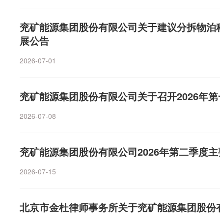
力：上半年净利润同比预增52.54%—68.89%光华科技：
国城矿业预计上半年实现归母净利润9亿元至10亿元，同比增长7
净利同比预增51%至82%亚钾国际：上半年净利润同比预增5
公司表示，钼精矿业务盈利持续向好，报告期内，国城实
兖矿能源集团股份有限公司关于建议分拆物泊
0%—80%吉林敖东：上半年净利润预计同比增长50%至70
升，带动公司净利润增长。（数据宝）
展公告
科技：上半年净利润同比预增50%—60%华泰证券：上半
净利润4.91亿元 同比增46.62%中原证券：上半年净利润
2026-07-01
增45.76%—51.59%中国中免业绩快报：上半年净利31.0
元 同比增15.23%中国神华：上半年预计实现净利润263
同比扭亏赣锋锂业：上半年预计实现净利润36.5亿元—46
兖矿能源集团股份有限公司关于召开2026年
到4.66亿元 同比扭亏为盈合盛硅业：上半年预计实现净利
2026-07-08
实现净利润2.5亿元 同比扭亏为盈上海石化：上半年预计实现
预计上半年净利润1.7亿元—2.4亿元 同比扭亏遥望科技：
医疗：上半年预计实现净利润9000万元—1.1亿元 同比扭
兖矿能源集团股份有限公司2026年第二季度
扭亏东方新能：预计上半年净利润250万元—370万元 同
托：上半年净利润同比预降59.15%—66.57%莱绅通
2026-07-15
比预降75.41%到83.6%通威股份：上半年预亏48亿元至5
能：上半年预计亏损34亿元—38亿元华发股份：上半年净
北京市金杜律师事务所关于兖矿能源集团股份
亏损21亿元—26亿元中国东航：预计上半年亏损18亿元—