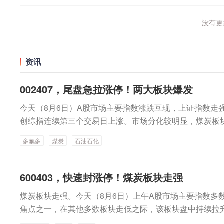
没有更多
资讯
002407，尾盘急拉涨停！两大板块爆发
今天（8月6日）A股市场主要指数涨跌互现，上证指数走强
创综指连续第三个交易日上涨。市场分化较明显，煤炭板
涨幅扩大。多只个股午后尾盘快速拉升， 多氟多(002407)
多氟多
煤炭
石油石化
到10分钟的时间里涨幅从不足5%到冲上涨停。上证指数重
场主要指数涨跌互现。截至收盘，上证指数重新站上3900点整
点，涨幅0.57%。深证成指跌0.24%，创业板指跌0.55%
600403，快速封涨停！煤炭板块走强
第三个交易日上涨。成交额方面，沪深北三市合计成交额2
煤炭板块走强。今天（8月6日）上午A股市场主要指数多
有所减少。全天有21只股票成交额超过100亿元，其中中
焦点之一，在其他多数板块走低之际，该板块盘中持续拉
新、新易盛4只股票成交额超过200亿元。煤炭、石油石
午A股市场震荡反复，主要指数低开，随后上行，临近上午