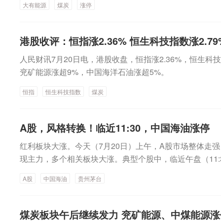
意的是，资源属性比较明显的煤炭、石油石化板块午后涨
大有能源
煤炭
涨停
截至上午收盘，上证指数涨0.01%，深证成指跌0.52%，创
华能源午后牢牢封住涨停。潞安环能、淮北矿业、平煤股
指涨0.57%。主要行业板块和赛道方面，若按照申万一级
均在午后进一步拉升后封住涨停。晋控煤业、郑州煤电、
跌，板块盘中跌幅超过2%，长缆科技、长城电工、汉缆股
票午后亦均扩大涨幅。消息面上，国内焦炭期货主力合约今天
​港股收评：恒指涨2.36% 恒生科技指数涨2.79
媒、汽车、环保、美容护理、钢铁、非银金融等板块盘中
三个交易日上涨；国内焦煤期货主力合约今天上涨1.48%
人民财讯7月20日电，港股收盘，恒指涨2.36%，恒生科
拉升，涨幅一度逼近3%。昊华能源盘初涨停，大有能源(60
涨。石油石化板块午后亦扩大涨幅，中曼石油、广汇能源
兖矿能源涨超9%，中国海洋石油涨超5%。
直线拉升并快速封涨停，淮北矿业、兖矿能源、平煤股份
中国石化等股票午后涨幅进一步扩大。此外，建筑材料、
股票涨幅居前。建筑材料、通信、电子、石油石化等板块
纺织服饰、有色金属等行业表现亦较好。传媒板块领跌，
恒指
恒生科技指数
煤炭
达今日上市今天A股市场有一只新股上市，为津富士达，
鸿、天下秀、北投科技、中文在线、粤传媒、智度股份、
160%，随后涨幅有所收窄。招股资料显示，公司主要从
影视、遥望科技、神州泰岳、捷成股份等股票集体走低。电
共享单车等产品及其关键零部件的研发、设计、生产与销售
A股，风格转换！临近11:30，中国海油涨停
7%，圣阳股份、汉缆股份、长城电工、久盛电气、长缆
公司整车年产能合计约700万辆，主要为Specialized（闪电）
超过5%。非银金融、医药生物、汽车、美容护理等板块
红利板块大涨。今天（7月20日）上午，A股市场整体走
athlon（迪卡侬）、Samchuly（三千里）、MFC、Scott、Cyc
前列。多股尾盘强势拉升除了上述部分强势股外，多只个
现主力，多个相关板块大涨。典型个股中，临近午盘（11:
（松下）等全球著名自行车品牌运营商，以及哈啰、青桔
一些股票封住涨停。多氟多(002407)14:43开始强力拉
停；昔日“股王”贵州茅台盘中涨幅超过5%，股价重新回到1
营商提供整车及关键零部件制造服务。MINIMAX-W股
A股
中国海油
贵州茅台
幅从不足5%到冲上涨停。截至收盘，多氟多牢牢封住涨停。唯特偶
面，多家上市公司发布增持公告，相关公司今天上午股价
低迷，恒生指数盘中跌幅超过1%。恒生指数成份股中，
始股价出现多轮强力拉升，至收盘该股大涨10.50%。迈得医疗
天上午，A股市场整体走强，截至中午收盘，上证指数涨1.1
过8%；新鸿基地产、九龙仓置业、长实集团、泡泡玛特
拉升，该股收盘大涨9.30%。美盈森(002303)尾盘也强势
1%，创业板指涨1.13%，科创综指跌0.92%。盘面上
煤炭板块午后继续发力 兖矿能源、中煤能源涨
铺黄金、洛阳钼业、药明生物等股票领涨。恒生科技指数