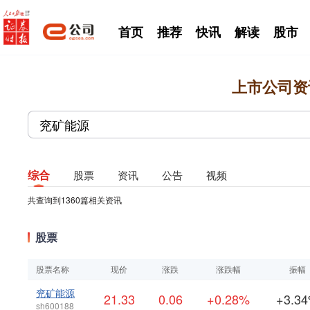
首页
推荐
快讯
解读
股市
上市公司资
综合
股票
资讯
公告
视频
共查询到
1360
篇相关资讯
股票
股票名称
现价
涨跌
涨跌幅
振幅
兖矿能源
21.33
0.06
+0.28%
+3.3
sh600188