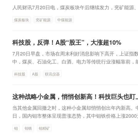
势强劲，红利指数(000015)盘中上涨3%。具体行业板
恒生科技指数成份股中，中芯国际、百度集团-SW、阿里
人民财讯7月20日电，煤炭板块午后继续发力，兖矿能源
级行业划分，石油石化板块大涨，板块盘中涨幅超过4%
汽车-W、地平线机器人-W等多只股票盘中跌幅超过2%。MI
超过10%，中国海油、博迈科、中曼石油涨停，潜能恒信
煤炭板块
兖矿能源
中煤能源
中涨幅一度超过22%。据上交所网站8月5日消息，根据
化油服、中海油服、广汇能源等多股盘中涨幅超过5%。
务实施办法》的有关规定，沪港通下港股通（以下简称“港
源、大有能源、中煤能源、郑州煤电、辽宁能源盘中涨停
整，调入MINIMAX-W、立讯精密、三环集团3只股票，
潞安环能、云煤能源、山煤国际等多股跟涨。食品饮料板
科技股，反弹！A股“股王”，大涨超10%
月6日）起生效。在MINIMAX-W大涨之余，今天上午立
股走势强劲。贵州茅台盘中涨幅超过5%，股价重新回到13
幅一度超过8%；三环集团港股则出现调整，盘中跌幅超过
7月20日早盘，市场在周末利好消息影响下高开，上证指数
业、非银金融等板块亦涨幅居前；建筑材料、电子、机械
中，煤炭、石油化工、白酒、电力等传统行业涨幅靠前，
司发增持公告后股价大涨多家上市公司发布增持公告，相
器人等少数板块下跌。其中，石油板块涨幅第一，山东墨
涨。中国铝业发布关于控股股东及其一致行动人增持公司
科技股
A股
联讯仪器
石油涨超14%，消息面上，国际油价持续走高，布伦特原
的控股股东中国铝业集团有限公司及其一致行动人拟通过
元。煤炭板块震荡反弹，昊华能源、大有能源、郑州煤电
合交易所有限公司交易系统增持公司A股及H股股份，增持
源、兖矿能源跟涨。白酒概念震荡反弹，古井贡酒涨超6
这种战略小金属，悄悄创新高！科技巨头也盯
元，不超过人民币20亿元，增持股份数量不超过公司总股
台酒业、泸州老窖跟涨。消息面上，贵州茅台公告称，公司自
露之日起不超过12个月。中国铝业A股今天上午盘中大涨
当其他金属回撤之时，这种小金属却悄悄创出年内新高。中
起，上调飞天53%vol500ml贵州茅台酒(2026)i茅台
发布公告称，公司于2026年7月20日收到控股股东中车
日，国内钼市整体呈现普涨态势，其中钼铁价格上涨2000元/
弹，A股第一高价股联讯仪器涨超10%，协创数据涨近10
告披露日起6个月内通过上海证券交易所系统允许的方式增
矿上涨40元/吨度至5320元/吨度。安泰科数据也显示，7
孚通信涨超3%。消息面上，周末新易盛和天孚通信双双
钼
钼铁
钼精矿
额不低于人民币1.5亿元，不超过人民币3亿元。中国中车
涨，其中钼铁报价上涨3000元/吨至33.5万元/吨，年内累计
同比增长。16股融资余额逆市增加超50%截至7月17日，市场
6%。中煤能源今天早间发布公告称，公司于2026年7月2