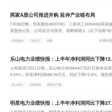
千瓦以上，电力需求响应能力达到最大用电负荷的5%以
成：绿色低碳的电力供给格局基本形成，非化石能源发电量
拟电厂的加快发展有利于深挖各类调节资源潜力，聚合分
应能力持续增强，电力系统互补互济和安全韧性水平大幅
储能等各类分散资源参与市场交易，拓宽收益渠道，可关
两家A股公司推进并购 延伸产业链布局
持合理水平，有效满足经济社会发展和人民群众美好生活
源和电力信息化技术优势的虚拟电厂聚合商、技术提供商
7月28日晚，岱美股份(603730)、三友化工(600409
全可靠、绿色低碳、坚强韧性、智能灵活的新型电网，资
美股份公告，公司近日与张庆、袁树斌两人（以下合称“转
能充分发挥，实现28亿千瓦以上新能源高水平消纳，建成可
意向协议》，公司拟通过现金方式收购转让方持有的茸明科
车出行的充电基础设施网络。市场层面，今日A股电力板
证券时报
岱美股份
三友化工
并购
示，茸明科技是一家专业从事汽车表面装饰件及功能部件
录得2连板，深南电A、华电辽能涨停。核电板块亦全线走
业，是专精特新中小企业和创新型中小企业，主要产品涵
合锻智能、融发核电、中国核建涨停。加快形成绿色低碳
岱美股份表示，本次交易若能顺利实施，将进一步延伸公
成绿色低碳的电力供给格局方面，《规划》提出，加强新
乐山电力业绩快报：上半年净利润同比下降12.
覆盖面，通过后续资源整合与赋能，充分发挥协同效应，
各地实际，基于新能源电量渗透率，综合资源条件、电网
人民财讯7月21日电，乐山电力(600644)7月21日发布
的综合竞争能力，提升公司主营业务的规模和盈利能力。
长等因素，分地区分档确定新能源利用率指导目标。优化
5.55%；归母净利润688.39万元，同比下降12.9%
计划为自有及自筹资金，不影响公司现有主营业务的正常
能源利用率保持在90%左右，支撑非化石能源消费比重目
然气合同、调整购气结构计价结算规则增加购气成本，使
况产生重大不利影响。岱美股份同时提醒，本次交易最终
推进常规水电开发。推动金沙江上游、澜沧江上游、雅砻
乐山电力
业绩快报
净利润下降
署，本次签署的意向协议仅属于各方合作意愿的框架性、
域水电建设投产。安全有序推进雅鲁藏布江下游水电等重
诸实施和推进过程均存在变动的可能性。三友化工7月28
电顶峰、调节与稳定支撑能力，拓宽出力可调节范围与灵活
条，进一步减少关联交易，公司控股子公司三友盐化拟采
明星电力业绩快报：上半年净利润同比下降27.
电装机达到4.1亿千瓦左右。《规划》还提到，积极安全
照评估值定价以自有资金5282.81万元向大清河盐化（
海核电基地布局和建设时序。推动核电规模化建设，积极
人民财讯7月21日电，明星电力(600101)7月21日发布