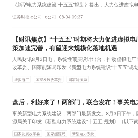
全链条的服务能力！
《新型电力系统建设“十五五”规划》提出，大力促进虚拟
证券时报·e公司
e公司
08-04 09:37
【财讯焦点】“十五五”时期将大力促进虚拟电
策加速完善，有望迎来规模化落地机遇
人民财讯8月3日电，系统性顶层设计出台，推动虚拟电厂
改革委、国家能源局印发《新型电力系统建设“十五五”规
虚拟电厂发展。支持具备条件的售电公司发展虚拟电厂业
虚拟电厂
国家发展改革委
国家能源局
则、技术标准体系、建设运行管理机制和接入调用机制，
平和运行可靠水平，推动虚拟电厂常态化、规模化参与电
《规划》把握先立后破节奏，在持续提升非化石能源电力
盘后，利好来了！两部门，联合发布！事关电
挥省间电力互济、新型储能、虚拟电厂等作用，夯实煤电
事关新型电力系统建设，两部门最新发文。8月3日下午，
障基础，到2030年，全国电力供应充裕度达到1.1以上
源局关于印发《新型电力系统建设“十五五”规划》（以下
保供能力、促进新能源消纳、完善电力市场体系具有重要
方面提出了一系列具体举措，加快构建清洁低碳、安全充
《“十五五”碳达峰行动方案》，到2030年，全国虚拟电厂
国家发展改革委
国家能源局
新型电力系统
同、灵活智能的新型电力系统。《规划》提出，到2030