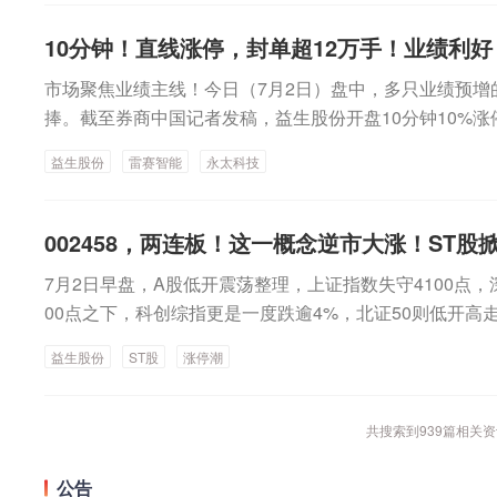
司是连接电力批发与零售市场核心载体。伴随着电力市场化
配置与算力设施建设，协同规划布局算力、电力项目，做
业链的高度关切。业内认为，电力实时平衡背景下，电价
度，亏1度”现象，部分公司甚至1个月就亏掉全年利润，
依托算力设施发展源网荷储一体化、绿电直连等新模式，
着中国电力体制改革深入推进，不仅售电公司淘汰赛加速
10分钟！直线涨停，封单超12万手！业绩利
格上涨等客观因素推高现货价格，也与售电公司“豪赌”电
消纳，提高算力设施绿电占比。加强算力设施余热资源回
用户等多侧业务结构，都将进入新的变革周期。生存考验
市场聚焦业绩主线！今日（7月2日）盘中，多只业绩预增
病，以及市场规则尚不完善的制度性短板。售电行业如何
厂发展在促进用电侧协同发展方面，《规划》提出，激发
是中小用户市场化购电主要方式。统计显示，截至2025年
捧。截至券商中国记者发稿，益生股份开盘10分钟10%涨
力实时平衡背景下，电价强波动态势仍将延续。随着中国
善管理制度、调度体系、市场机制和技术标准，做实做细
288家，代理70余万家电力用户参与市场交易，零售交易
智能一字涨停，永太科技、韶能股份、优彩资源等10%涨
发电企业、电网和用户等多侧业务结构，都将进入新的变
市场作用，引导分布式电源、可调节负荷、电动汽车充电
六成。“入行售电行业3年，今年是最难熬的一年。这次冲
益生股份
雷赛智能
永太科技
触及20%涨停，金力永磁、永太科技等纷纷大涨。有机构
聚合参与电力削峰和填谷，提升用电侧协同互动能力。到2
否活下来。”面对记者采访，西部地区一家月销1亿度电级
预告披露窗口期，行情逻辑将逐步向业绩兑现切换。具备
能力超过1亿千瓦。《规划》明确提到，大力促进虚拟电
磊感叹。近期，广西、广东、山东、陕西等多地接连发布
资金青睐，而高位纯概念且缺乏业绩基础的个股则面临回
002458，两连板！这一概念逆市大涨！ST股
动虚拟电厂加快发展。支持具备条件的售电公司发展虚拟
示，至少涉及30家售电公司。有接近监管人士对记者介绍
斯达克科技股高位波动对A股TMT板块的映射传导风险。
交易规则、技术标准体系、建设运行管理机制和接入调用
壳售电公司；另一方面，售电公司亏损明显，保函不足、
7月2日早盘，A股低开震荡整理，上证指数失守4100点，
月份，市场重回业绩主线博弈窗口。7月2日，多家业绩预
聚合水平和运行可靠水平，推动虚拟电厂常态化、规模化参
警，进而被限制交易甚至强制退出。2015年，我国启动
00点之下，科创综指更是一度跌逾4%，北证50则低开高
至券商中国记者发稿，雷赛智能、优彩资源、益生股份、
0年，虚拟电厂最大调节能力超过5000万千瓦。在增强电
立“‌管住中间、放开两头‌”体制架构，售电侧成为电力市
间收盘的时候放量直线拉升大涨2.79%，收复1300点。
停，三瑞智能涨超16%，金力永磁涨超7%。其中，益生
划》要求，加快新型储能电站规模化建设完善政策机制，
益生股份
ST股
涨停潮
展初期，市场竞争宽松，大量资本涌入。尤其2024年前
成交保持平稳。盘面上，业绩预增、ST股、贵金属、工
板。上述公司日前均发布了半年报业绩预增公告。雷赛智能
源配建储能实施改造，持续提升调用水平。以分地区新能
货电价走低，售电公司如雨后春笋般出现。今年以来，售
讯设备、元器件、消费电子、光伏设备等板块跌幅居前。S
计2026年上半年归母净利润为1.84亿元至1.96亿元，同比
学确定各地区自用新型储能规模，充分发挥新型储能保障
越多售电公司亏损有关。今年一季度，广西参与批发交易
涨停潮，板块指数逆市高开高走，放量大涨逾2%。*ST瑞茂
共搜索到
939
篇相关资
内，下游智能制造的自动化设备市场环境有所回暖，劳动
荒”等新能源外送基地，合理规划新型储能，着力提升通道
卖出1度电，亏损超过2分钱，每家平均亏近442万元。4
T东智等开盘一字涨停，ST帕瓦、ST银江、ST际华等近60
逐步恢复，公司业务订单情况有较大好转，叠加公司持续
五”时期新增新型储能约1.6亿千瓦，到2030年，全国新
发布《关于广西售电市场风险的紧急呼吁函》，认为行业
实时监测数据显示，截至午间收盘，ST板块获得4.64亿
公告
及新兴业务领域的市场开拓力度，相关业务收入贡献逐步