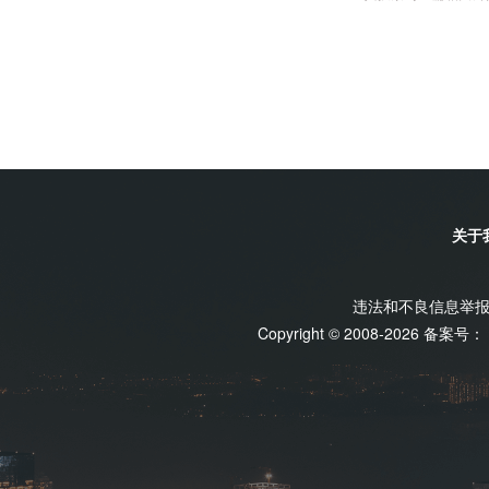
储碳”一体化服务商转型；二是专业交易型售电公司，帮
货和零售合同之间做好组合配置，把市场波动转化为可控
户能接受的购电方案；三是垂直行业能源服务商，深入一
负荷曲线和用能痛点，靠专业化形成竞争力。“售电行业
时代结束了。”刘建军说，未来行业主体数量会减少，市
值会变强，行业会从数量扩张向质量提升转型。全链条重
现货市场建设已取得突破性进展，基本实现全覆盖，多个
入连续运行或连续结算试运行。随着电改步入深水区，原
关于
景，被市场机制重新连接——储能、虚拟电厂、充电基础
市场运行和价值创造。因此，不仅是售电公司，包括电厂
条节点，业务模式都面临重塑。年报显示，建投能源2025
违法和不良信息举报电话
5.71%，调峰调频辅助服务收入达3.40亿元，多元收益
Copyright © 2008-2026 备案号：
即便火电机组利用小时数面临下行压力，公司去年净利润也
是火电公司转型缩影。“未来，火电厂值钱的不再只是装
燃、快速爬坡、精准调频和可靠顶峰的能力。电改后，火
合拳获取多元化收益。中长期合同锁定基础收益，现货市
助服务获取灵活补偿，容量电价覆盖基础固定投资成本，