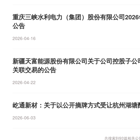
沃什首秀的“战略模糊”落地、美伊协议达成后霍尔木兹海
量占比过高，导致价格敞口过大、波动风险被放大。他建
化，地缘政治对市场的扰动从冲击型降级为跟踪型，此前
的占比最好不要超过20%。随着迎峰度夏到来，各电源侧
重庆三峡水利电力（集团）股份有限公司202
正在下降。进入7月，随着不确定性下降，资金开始重新评
来，现货市场价格趋于回落。市场判断，售电公司亏损数
公告
强烈共识将主要聚焦业绩预告，市场将从主题炒作转向业
对于相当比例售电公司来说，当前现货价格仍高于合同价
政治局会议（通常于7月下旬召开）临近，市场对政策定
2026-04-16
光。刘建军认为，一些资金实力较弱的售电公司前期有较
场可能经历震荡调整，等待半年报业绩验证。高股息资产
力短期或难以明显改善。“今年二三季度，料还会有售电
部去伪存真。另一方面，“六网”作为新基建与传统基建的交
续，不排除监管会强化履约保函动态监测、售电公司信用
业趋势”与“稳增长”预期的桥梁。（券商中国）
新疆天富能源股份有限公司关于公司控股子公
等措施。”“这次冲击，售电公司短板暴露。靠红利、靠运
关联交易的公告
底结束了。”李磊认为，售电行业会从“牌照时代”进入到“
拼谁的报价更低，而是比拼谁的风控更强、能力更足。刘
2026-04-22
生死线博弈“亏在价差”，未来则要“赢在服务”。“售电公
业买电、再转手卖给用户，而是把过去被动交电费的用户
屹通新材：关于以公开摘牌方式受让杭州湖塘
方面代表用户参与中长期、现货、绿电等交易，帮助用户
另一方面通过分时电价、需求响应、储能和负荷管理，引
2026-06-03
低价时多用。这样既能让价格信号反映供需变化，也能激
推动电力系统从单向供电变成源网荷储协同互动新模式。
量发展路径归纳为三条：一是大型综合能源服务商，以代
共搜索到
93
篇相关公