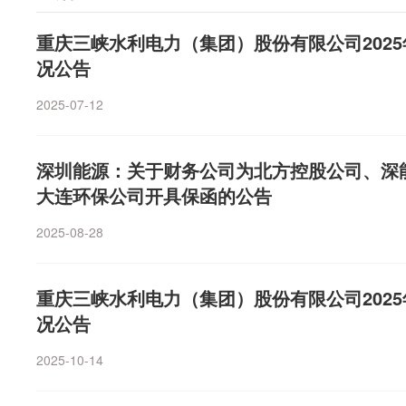
（券商中国）
直接原因，在于批零倒挂。李磊透露，今年年初从电厂买电价
京蓝获得1.1亿元净流入，*ST联翔、*ST美芝、*ST闻
极带动。雷赛智能称，报告期，公司预计实现营业收入13.83
但全年以0.26元/千瓦时的一口价卖给用户，相当于每度
消息面上，上交所新修订的《上海证券交易所交易规则（2
重庆三峡水利电力（集团）股份有限公司202
上年同期增长38%—42%。其中，第二季度营业收入比上年
利测算模型。电力现货市场价格走高，触发批零倒挂。一
《深圳证券交易所交易规则（2026年修订）》均将于202
况公告
三瑞智能7月1日晚间公告，公司预计上半年实现归母净利润2.
甚至接近1元/千瓦时。国家电投能研院（上海成套院）工
板风险警示股票价格涨跌幅限制比例由5%调整为10%。目
比上年同期增长51.63%—89.07%。报告期内，公司所
电力负荷比去年提前15天突破1.3亿千瓦，时间同比大幅
2025-07-12
只ST股，其中深交所主板有81只ST股，上交所主板有6
动力系统行业保持向好态势，下游市场的持续拓展及行业
电检修尚未完全做好迎峰度夏准备，需要调用部分气电机
整的沪深主板的ST股总数达到150只。中信建投表示，
大有效地释放动力系统的需求，为公司业绩增长提供坚实
国际天然气市场波动、LNG价格高位运行，叠加气电边际
管要求，而是市场化机制替代行政限制的核心手段。预增
源公告，公司预计上半年实现归母净利润7000万元至9000
深圳能源：关于财务公司为北方控股公司、深
价格。当然一季度亏损有突发性，但亏损一直持续到5月和
早盘继续保持强势，板块指数逆市高开高走，放量大涨逾
22.17%。报告期内，公司净利润增长主要受益于上游原
大连环保公司开具保函的公告
常态化结构性寒冬。“‘批零倒挂’正在成为常态化风险。”
份(002458)、韶能股份开盘后均秒速直线涨停，连续第
品毛利率提升。同时，公司以效益为导向，优化运营管理
一周内翻倍，零售侧合同却早已锁定一年。售电公司这场
午间收盘涨停，亦连续2涨停，金力永磁、中炬高新等涨幅
入，可转债募投项目效益亦逐步释放，公司整体盈利能力持
2025-08-28
卷”之痛电改以来，售电行业一直被视为一条好赛道，不
露2026年上半年业绩预告，预计实现净利润为2.7亿元—3
日晚间也发布了2026年半年度业绩预告，公司预计上半年归
营，拿到资质、找来客户就能搭建商业闭环。“我入局的20
6.61%至4774.01%，暂时为中报业绩预增幅度最高的
亿元，同比增长31.17%—50.84%。报告期内，公司在
盈利，谁也没料到今年行情如此波谲云诡。”李磊说。202
重庆三峡水利电力（集团）股份有限公司202
生股份表示，国内白羽肉鸡行业整体供给格局持续偏紧，
域，营收同比增长约30%；在机器人及工业伺服电机领域
现过行业性亏损，煤价高企，电价大涨，侵蚀了下游利润。但
价格连续三个季度逐季攀升并维持高位运行，父母代鸡苗
况公告
具身机器人电机转子产品已有小批量交付。韶能股份、益
续两年现货低价，市场主体数量暴增，行业普遍放松风控
润来源；同时，公司商品代白羽肉鸡苗销售均价同比上涨
预告在6月30日晚间披露。其中，永太科技预计上半年归母净利
出清埋下伏笔。更值得深度追问的在于竞争模式。近两年
2025-10-14
股份进一步指出，依据养殖周期传导规律，祖代种鸡供给
亿元，同比增长350.68%—461.22%。报告期内，受
司采用的打法是“低价内卷”抢客户。AI带动下的算力中心
母代种鸡环节，进而影响后续商品代鸡苗产量，行业供给
的快速增长，公司六氟磷酸锂、双氟磺酰亚胺锂（LiFSI