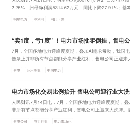
司）购买三友新材1878.6万股股份即31%的股权。交易
示范和推广应用。多措并举降低小型堆成本，加强核能综
2.25%；归母净利润5314.62万元，同比下降27.91
新材股权比例将由20%提升到51%，三友新材将成为三
到2030年，核电装机约1.1亿千瓦。《规划》要求，积
主要源于售电均价下降。
公司合并报表范围。三友新材2023年2月在全国中小企业
明星电力
净利润
同比下降
役煤电机组实施宽负荷高效改造，低负荷运行工况的煤耗增
目前主营业务为溴素的生产与销售以及镁系产品开发，具备30
地制宜推动实施燃煤机组全负荷脱硝改造。实施一批60万
吨/年碳酸镁的产能。2025年，三友新材实现营业总收入80
目。在具备条件的地区改造建设一批零碳低碳燃料掺烧和
“卖1度，亏1度” ！电力市场批零倒挂，售电
1万元，扣非净利润2099万元。三友化工介绍，通过本次
制定煤电与新能源融合发展政策，支持在具备条件的地区
力较强的溴系业务，有助于形成延伸产业链条，提升盈利
源融合项目，实施煤电调节能力改造，推动煤电与新能源
7月，全国多地电力迎峰度夏期，叠加AI需求带动，我国
利于优化整体资产结构，进一步强化盐化公司核心竞争力
化调控送出，降低燃煤发电量。推进AI赋能新型电力系统
链条上并非所有节点都能分享产业红利，售电公司正迎来
盐化与三友新材在售电、收取输卤设施合作费等方面存在
产力赋能方面，《规划》提出，深化新型电力系统全局最
接连发布售电公司退出电力市场公示，数十家售电公司牵
售电
公用事业
中国电力
易，三友新材与大清河盐化在生产经营方面的关联交易金
多时间尺度动态稳定分析等基础研究。全面升级新型电力
多方采访，背后与行业亏损、履约能力变差等因素密切相
三友新材纳入公司合并报表范围，可减少公司与控股股东
先进技术装备规模化应用。《规划》指出，加强电力行业
牌。 时报财经图库/供图零售市场既是终端用户参与市场的“
升公司经营独立性与市场化运营水平。此外，三友新材的
推进人工智能赋能新型电力系统建设，推动电力行业全环
引导用户响应资源、提升负荷侧用电灵活性的核心环节，
电力市场化交易比例抬升 售电公司迎行业大洗
资子公司唐山三友蓝海科技有限责任公司的溴素生产线正
能化升级。强化电力行业“人工智能+”基础理论研究与应
发与零售市场核心载体。伴随着电力市场化交易比例抬升
可整合溴素业务，有效防范与控股股东之间发生同业竞争
人民财讯7月14日电，7月，全国多地电力迎峰度夏期，
试点，打造一批可复制、可推广的标杆案例。《规划》明
电公司出现“卖1度，亏1度”现象，部分公司甚至1个月就
非所有节点都能分享产业红利，售电公司正迎来大洗牌。
准化工作。积极参与国际电力领域标准化工作，加强知识
剧了行业洗牌。这一现象背后，既有一次能源价格上涨等
十家售电公司牵涉其中。据证券时报记者多方采访，背后
定。加强检验检测能力建设。在促进电力与相关领域协同
也与售电公司“豪赌”电价走势主观误判有关，同时还反映出
售电公司
电力行业
电力市场化
是终端用户参与市场的“防火墙”和“便利店”，也是引导
提到，增强电力供应保障能力，满足各类算力设施高可靠
病，以及市场规则尚不完善的制度性短板。售电行业如何