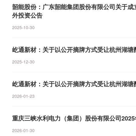
一个6000机架的算力中心，单架功率15千瓦，全年365
断，后续父母代鸡苗价格仍有上行空间，白羽肉鸡行业高
电解液等锂电材料类核心产品销量与价格均同比提升；同时，
韶能股份：广东韶能集团股份有限公司关于成
电量比普通钢厂还要高。川渝地区一家AIDC（人工智能
份最新业绩预告显示，预计上半年实现净利润1.55亿元—1
0吨/年的VC产能亦稳步释放。益生股份预计上半年归母净利
外投资公告
者，“去年底采购用电时，遴选售电公司空间特别大。当
61.62%—103.33%。韶能股份表示，公司清洁可再生能
同比增长4286.61%—4774.01%。公司上半年业绩大
订年度长协时，都会主动压低零售报价，还有一些售电公
项工作，促使经营成果同比大幅增长。目前公司持续推进
2025-10-30
景气度上行，公司主营的白羽肉鸡业务量价齐升，整体盈
价。”李磊对此深有体会。“低价抢客户几乎是行业通行玩
通过拓展绿电、储能、售电业务，以绿电支撑算力发展，
致。韶能股份预计上半年归母净利润为1.55亿元至1.95亿元
时盲目压低电价，而且忽视了电价大幅波动的潜在风险。
发展，下半年加快推进源网荷储具体项目落地，为未来能
3.33%。报告期内，公司清洁可再生能源业务通过开展“
公司为了争抢客户，不仅贴着0.372元/千瓦时的地板价
屹通新材：关于以公开摘牌方式受让杭州湖塘
营成果同比大幅增长。目前公司持续推进源网荷储一体化
算；甚至一些省份售电公司豪赌现货电价会低到0.09元/
储能、售电业务，以绿电支撑算力发展，促进韶关算电集
2025-12-30
价格一直处于下跌通道。以广东为例，2022年广东现货实时市
快推进源网荷储具体项目落地，为未来能源业务增长打下
千瓦时，2023年和2024年分别降至0.453元/千瓦时和0.
将为当下市场主线中金公司最新发布的研报指出，5月中旬
价下行的认知。售电公司普遍认为，电价会一直跌下去，
屹通新材：关于以公开摘牌方式受让杭州湖塘
初后显现修复，但离前期高点仍有距离。行业方面，在热
跌，自己可以赚取合同价与市场价之间差价。于是，以豪
都偏高的状态下，近期风格再平衡关注度有所抬升。从海
同。但市场给出完全相反的答案。2026年二季度前后，
2026-01-23
通航后，原油供应扰动缓解，WTI原油降至约70美元/桶
而飙升至年度售电合同均价的两倍甚至更高。现货价格上
经明显减弱，但美联储主席沃什的货币政策立场仍阶段性
合同的售电公司，开始同时承受现货涨价亏损、盈利被挤
策的预期。从内部环境看，A股市场即将进入半年报期，7
重庆三峡水利电力（集团）股份有限公司202
倒挂、持续亏损等挑战。模式进阶多地已展开电力市场风
计能对指数带来一定支撑，前期震荡整理、风格快速轮动
出‌允许协商调整未履约合同等多项举措，减轻售电公司资
2026-01-30
段。中金公司认为，半年报业绩将逐步成为投资主线。银
本轮行业亏损反映出制度仍有纠偏空间。前述接近监管人