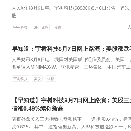
减持不超1.994%股份。济川药业：董事黄曲荣、财务总
核心员工掏2.7亿元参与配售。具体来看，员工1号资管计划募
人民财讯8月6日电，宇树科技(688836)8月6日公告，首次
超18.1万股。昂立教育：上海长甲投资拟减持公司不超3
人参与，限售期12个月，参与者包括中层管理者、部门主
股。
胎：境外子公司收到美国关税退税约8135.87万元。中稀有
财务总监等，单人出资集中在100万元至700万元。其中
宇树科技
发行价格
股票
牌转让东电化公司37%股权。
傅风华认购金额均为700万元；由中信证券资管设立的宇
资5300万元，10人参与认购，限售期36个月，其中创始人
元，董事张阳光、杨知雨各出资900万元。作为国内具身
早知道：宇树科技8月7日网上路演；美股涨跌不
的估值备受市场关注。以建银国际为代表的乐观派认为，
人民财讯8月6日电，我国对美国联邦通信委员会、美国
较大提升空间。招商证券国际维持具身智能产业推荐评级
名单调入MINIMAX-W、立讯精密、三环集团；中国汽
人核心零部件市场关注度。
8月7日网上路演；首批新模式浮动管理费基金规模重回2
宇树科技
美股
道指
道；美股三大指数收盘涨跌不一，道指涨0.49%续创新高
【早知道】宇树科技8月7日网上路演；美股三
指涨0.49%续创新高
隔夜外盘美股三大指数收盘涨跌不一，道指涨0.49%，标普5
跌0.83%。其中，道指续创新高。大型科技股涨跌不一，Sp