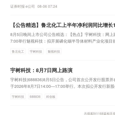
超7%，谷歌跌超4%，英伟达涨超3%，苹果小幅上涨。油
证券时报·e公司
08-06 07:24
6%，康菲石油、西方石油跌超2%。热门中概股多数下跌
1.09%。虎牙跌超4%，迅雷跌近4%，爱奇艺跌超3%，
易跌近2%。热点聚焦一、中东局势①伊朗副外长：霍尔
【公告精选】鲁北化工上半年净利润同比增长11
航道②伊朗官员：“抵抗阵线”协调行动增强对美威慑③伊
8月5日晚间上市公司公告精选：【热点】宇树科技：网上路演
海峡取决于美方行为二、外交部：反对美方泛化国家安全概
7:00举行魅视科技：拟开展磷化铟半导体材料产业化项
合法权益2026年8月5日外交部发言人林剑答记者问。路
营火力发电 不涉及算电协同项目【并购重组】重庆水务：拟4
起草法规，禁止进口中国产新型光收发模块，同时准备对
鲁北化工
宇树科技
魅视科技
区污水处理厂二期扩建工程资产等福莱特：拟6003.99万
税并设置价格下限。鉴于美方此前对华为实施的制裁和限
日科技：筹划发行股份购买资产 股票自8月6日起停牌【
划采取的行动？将采取哪些具体措施保护本国企业权益？
亿元—1.5亿元回购公司股份晶丰明源：拟6000万元—1.
宇树科技：8月7日网上路演
林剑：中方坚决反对美方泛化国家安全概念，滥用国家力
楹：控股股东拟5000万元—1亿元增持公司股份新宝股份：
护主义提升不了美国的竞争力，美方做法严重阻碍中美企
宇树科技(688836)8月5日公告，公司首次公开发行股
000万元增持公司股份大叶股份：控股股东拟2000万元—
包括美国企业及消费者在内的各方利益。中方将继续坚定
于2026年8月7日14:00—17:00举行。本次拟公开发行新股
弦电气：拟1000万元—2000万元回购公司股份兰州银
权益。三、段永平对泡泡玛特持股比例降至5.55%香港交
后总股本的10.00%。来源：人民财讯（e公司）
持不低于600万元公司股份【经营数据】鲁北化工：上半年净
理的H&H International Investment对泡泡玛特的多头
宇树科技
688836
科创板
119.46%赛分科技：预计上半年净利润同比增长80%—1
至5.55%。段永平的股份权益的百分率水平有所下降，原
球总收入达17亿美元，同比增长30%国瓷材料：上半年净利润
工具须交付的股份或款项。要闻精选公司新闻主题机会1、S
共搜索到
1168
篇相关
派0.5元荣昌生物：上半年预计实现净利润约47亿元 同