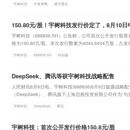
摊薄。财务表现方面，宇树科技招股意向书披露，2025年
宇树科技
中复神鹰
通宇通讯
合花：2025年光刻胶颜料销售收入仅占公司营收的0.084
6.99亿元、扣非后净利润5.9亿元，财务状况和持续盈利
在可能因市值被终止上市风险。山西焦煤：因发生安全生
计2026年上半年营业收入在10.52亿元到11.28亿元之间
产。宏昌科技：拟收购昆吾半导体和尤品新材料各45%股
3.06亿元之间。根据招股意向书，宇树科技本次公开发
150.80元/股！宇树科技发行价定了，8月10日
资子公司收购创新型药企八加一控股权。名家汇：拟2.63亿
用后将按照项目的轻重缓急投资于智能机器人模型研发项
宇树科技（688836.SH）公告称，公司首次公开发行股
9%股份，布局半导体产业。兴发集团：拟定增募资不超3
目、新型智能机器人产品开发项目、智能机器人制造基地
格为150.80元/股。本次发行数量为4044.6434万股，
购。依顿电子：拟定增募资不超20亿元，用于高端印制电
豪华：社保基金、DeepSeek等参与值得注意的是，公
盈率为219.23倍，高于行业平均市盈率38.56倍。网上申
定增募资不超38.93亿元，用于高性能碳纤维等项目。皖
配售情况。公告显示，相关阵容包括全国社保基金六零一
宇树科技
688836.SH
科创板
月12日。（e公司）
集团发行股票募资不超23亿元。【经营业绩】金徽股份：上
二组合、全国社保基金一零九组合，以及杭州深度求索人
52%，拟10派3.3元。百隆东方：上半年净利润同比增长43.
公司（ DeepSeek）、中国石油集团昆仑资本有限公司
州宏丰：上半年净利润9234.62万元，同比扭亏为盈。健帆
DeepSeek、腾讯等获宇树科技战略配售
限公司、天翼资本控股有限公司、上海启善投资有限公司
亿元，同比下降1.99%。安杰思：上半年净利润1.18亿元，
战略合作关系或长期合作愿景的大型企业或其下属企业。
人民财讯8月6日电，宇树科技(688836)8月6日披露
全：上半年净利润同比下降90.68%，拟10派0.49元。
期为12个月， DeepSeek限售期为36个月，上海启善
（DeepSeek）、腾讯旗下上海启善投资有限公司作为
2.7亿元，同比大幅减亏。【中标合同】三星电气：控股子公
科技（上海）有限公司首次取得发行人股份之日起36个月
企业或其下属企业”入围。这一序列的战略配售投资者还
经营合同。松原安全：全资子公司获得约6.91亿元项目
并上市之日起12个月（以孰晚为准）。具体来看，DeepSee
宇树科技
DeepSeek
腾讯
团有限公司、天翼资本控股有限公司。
标4728.15万元AMOLED生产线升级项目。【增减持&
34万股，获配股数占本次发行数量的比例2.31%，获配金额
司2000万元—3000万元回购股份。双林股份：拟5000
券投资有限公司作为参与科创板跟投的保荐人相关子公司获配
宇树科技：首次公开发行价格150.8元/股
新材：拟3000万元—6000万元回购股份。朗鸿科技：
1.22亿元，限售期为24个月。本次宇树科技发行战略配售