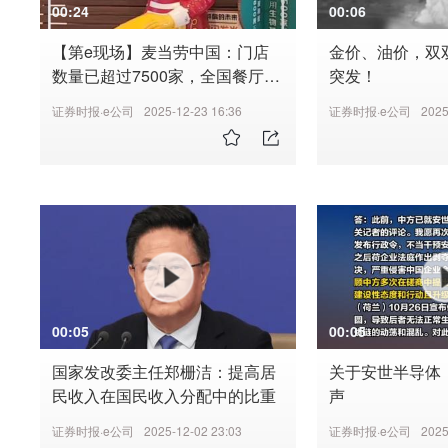
00:24
00:06
【第e现场】麦当劳中国：门店
金价、油价，双
数量已超过7500家，全国餐厅将
突发！
陆续启用生物基新包装
证券时报·e公司
2025-12-23 16:36
证券时报·e公司
2025
00:05
00:05
国家发改委主任郑栅洁：提高居
关于安世半导体
民收入在国民收入分配中的比重
声
证券时报·e公司
2025-12-02 23:03
证券时报·e公司
2025