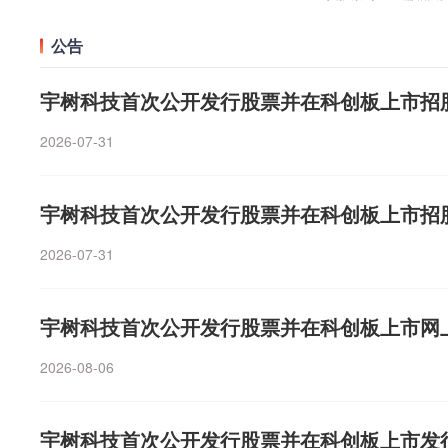
星计算载荷 太空算力发展提速8月5日，交出上市后首份财报
年净利润1.38亿元，同比下降9.42%牧原股份：7月商品猪销
体上宣布，公司正与英伟达合作，共同开发设计Starmind 
公告
下降23.56%温氏股份：7月肉猪销售收入36.62亿元 环比增
armind卫星都将搭载英伟达Rubin GPU和Vera CP
品猪销售收入15.05亿元 环比增长8.74%长安汽车：7月销
力。英伟达也在社交媒体上确认了这项合作并表示："AI
宇树科技首次公开发行股票并在科创板上市招
3.29%【中标合同】招商轮船：拟新建5艘阿芙拉型油轮 总
迈向AI计算从未涉足的疆域。”兴业证券认为，太空算力
气：控股子公司中标8237.23万元项目【重大投资】惠天热
平台上，通过卫星等太空基础设施实现数据的处理、分析
2026-07-31
设全胜热电配套长距离互联互通供热工程菱电电控：拟6亿
能”(星上自主处理)已相对成熟；“天数天算”(太空边缘计
控产业园扩产扩建项目”鲁抗医药：拟3.7亿元建设绿色生
破遥感等传统卫星数据传输限制及提升时效性；“地数天算”
4亿元参与设立三峡集团青海能源投资有限公司（e公司）
宇树科技首次公开发行股票并在科创板上市招
目标，可支持AI在轨训练与推理，实现计算任务的天地协同
C行业进入新一轮景气周期AI服务器和新能源汽车需求持
2026-07-31
瓷电容器（MLCC）行业进入新一轮景气周期。近期MLC
器及车规级高端高容MLCC产品价格，进一步提振了市场
证券研报显示，MLCC在AI服务器中大规模应用，AI相关
宇树科技首次公开发行股票并在科创板上市网
长，超高容MLCC现货紧缺、交期拉长。龙头小幅扩产，
上，超高容MLCC产品需求旺盛但供给受限格局短期难以缓
2026-08-06
望持续受益。
宇树科技首次公开发行股票并在科创板上市发