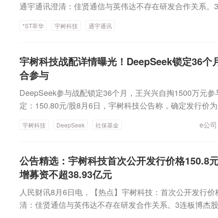
通宇通讯澄清：佳贤通信与英伟达不存在研发合作关系。3
信磷化铟”等相关业务情况。宝鼎科技：公司电子铜箔不能
*ST萃华
宇树科技
通宇通讯
域。百合花：2025年光刻胶颜料销售收入仅占公司营收的0.
股票存在可能因市值被终止上市风险。宏昌科技：拟收购
各45%股权。通化金马：拟通过全资子公司收购创新型药
宇树科技战配详情曝光！DeepSeek锁定36
汇：拟2.63亿元购买至誉科技不超26.19%股份，布局
合参与
徽股份：上半年净利润同比增长61.52%，拟10派3.3元
DeepSeek参与战配锁定36个月，王兴兴自掏1500万
比增长43.45%，拟10派1.8元。温州宏丰：上半年净利润9
定：150.80元/股8月6日，宇树科技公告称，确定发行价为1
盈。健帆生物：上半年净利润3.82亿元，同比下降1.99%
股本计算，宇树科技发行价对应总市值为609.93亿元，高
18亿元，同比下降6.27%。道道全：上半年净利润同比下降90
e公司
宇树科技
DeepSeek
社保基金
期。根据公告，宇树科技网上、网下申购日均为8月10日，
元。天合光能：上半年净利润亏损2.7亿元，同比大幅减
中一签（500股）需缴款7.54万元。在股权架构方面，
气：控股子公司签订约1.75亿元海外经营合同。松原安全：
科技设置特别表决权机制，实际控制人王兴兴通过表决权
元项目定点。奥来德：全资子公司中标4728.15万元AMO
公告精选：宇树科技首次公开发行价格150.8
8.78%的表决权。此外，员工股权激励平台上海宇翼持股1
购】双林股份：拟5000万元—1亿元回购股份。扬帆新材：拟
增募资不超38.93亿元
美团合计持股9.6488%，红杉中国合计持股7.1149%，经
回购股份。（e公司）
人民财讯8月6日电，【热点】宇树科技：首次公开发行价格1
顺为资本持股4.4245%，蚂蚁集团、腾讯科技亦少量参
清：佳贤通信与英伟达不存在研发合作关系。3连板博杰股
控制的表决权比例将降至不超过65.31%，前述外部股东
铟”等相关业务情况。宝鼎科技：公司电子铜箔不能应用于