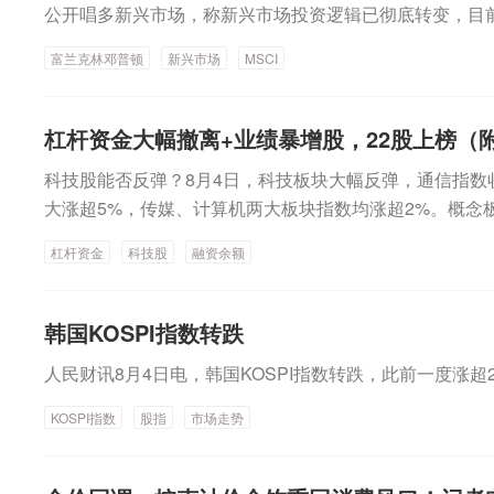
公开唱多新兴市场，称新兴市场投资逻辑已彻底转变，目
间，这一观点格外引人关注。富兰克林邓普顿：新兴市场
富兰克林邓普顿
新兴市场
MSCI
富兰克林邓普顿最新研报指出，新兴市场已转向全球经济
转变。过去十五年市场产业结构完成深度转型，能源、工
大幅收缩，科技、消费、医疗等高附加值新经济赛道成为
杠杆资金大幅撤离+业绩暴增股，22股上榜（
印度等新兴经济体已掌握电动车、AI芯片、医药软件等第
科技股能否反弹？8月4日，科技板块大幅反弹，通信指数
时新兴市场盈利增速大幅领先发达市场，估值却存在显著
大涨超5%，传媒、计算机两大板块指数均涨超2%。概念
治理改革，企业分红与股票回购力度提升，叠加区域持续
块、光电路交换机等概念指数暴涨超8%。业内人士分析
期增长动能充足。市场风险也出现结构性下行，新兴市场
杠杆资金
科技股
融资余额
重因素共振驱动：首先，外围市场回暖营造了良好的外部
窄，经济体内源融资能力显著增强，不再单纯依赖美元走
博通CPO交换机小批量出货消息提振，光通信板块率先发
外界对其高波动的固有印象。从资金配置角度看，当前全
整体情绪修复；最后，科技股前期经历深度调整，超跌反
场，该板块在全球指数中权重达12%，但全球资产实际配置
韩国KOSPI指数转跌
易拥挤度下降及融资余额显著回落，技术性回补预期增强
史均值，即便已有资金回流，仍存在较大配置修复空间。富
人民财讯8月4日电，韩国KOSPI指数转跌，此前一度涨超
下降从近期两融数据不难看出，杠杆资金明显从科技相关板
资本开支下滑、美元强势、盈利不及预期等因素会带来下
据宝统计，截至8月3日，电子行业融资余额较6月底大幅缩
的估值能够形成安全垫，相比缺乏估值缓冲的发达市场，
KOSPI指数
股指
市场走势
减少491.33亿元，计算机行业下降174.58亿元，三大
产消费升级、金融普及、全球能源转型等长期催化，综合
居前列。此外，电力设备、机械设备、有色金属等行业融资
置价值。公开资料显示，富兰克林邓普顿是全球头部综合