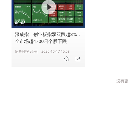
模为历史同期新高；银行结汇和售汇规模合计2.9万亿美元
增加约1600亿美元，明显好于去年同期。这既包括直接
是历史同期新高。“这些数据显示，我国涉外经济保持良
国吸收的境外存款和贷款。从直接投资看，前5个月外商来
资更加活跃。”李斌说。从跨境收支表现看，上半年，企
亿美元。其中，新增资本金保持稳定，外资企业在境内的
00:05
资金净流入2472亿美元。分项目看，上半年货物贸易项
5%。截至今年一季度末，外商来华直接投资存量超过4万
加，外资对我国投资总体回升，服务贸易收入增长加快、
深成指、创业板指双双跌超3%，
质的国家和地区，我国仍位居全球各经济体吸收外资存量
全市场超4700只个股下跌
境内主体对外投资总体保持增长。对于外商来华投资的整
术服务业和高技术制造业外资流入规模同比增长61%，占
新闻发言人、国际收支司负责人赵玉超进一步介绍称，国
比去年同期占比提高11个百分点。“这说明近年来外商来华
证券时报·e公司
2025-10-17 15:58
外资来华各类投资净增加约1600亿美元，明显好于去年
本和规模优势，逐步向共同参与‘中国创造’转变。”赵玉超
证券投资，也包括我国吸收的境外存款和贷款。从直接投
示，外商来华投资有望延续向好态势。我国产业优化升级
权投资净增加500多亿美元。其中，新增资本金保持稳定
的投资机会，将为外资提供更加稳定、更有吸引力的发展
投资同比增长35%。截至今年一季度末，外商来华直接投
型对外开放，将为外资来华投资营造更加便利的政策环境
没有更多
除离岸中心性质的国家和地区，我国仍位居全球各经济体
变，我国经济韧性增强，人民币币值稳定，将为全球资本
上半年，高技术服务业和高技术制造业外资流入规模同比增
结售汇行为总体理性有序上半年，银行结售汇顺差2712
流入的36%，比去年同期占比提高11个百分点。“这说明
愿的外汇收入结汇率是65%，衡量购汇意愿的外汇支出售汇率
重‘中国制造’的成本和规模优势，逐步向共同参与‘中国创造
比变化不大。从近期情况看，6月美元指数回升，人民币
未来，赵玉超表示，外商来华投资有望延续向好态势。我
企业“逢高结汇”推动结售汇顺差环比增加。7月以来，结
新将不断带来新的投资机会，将为外资提供更加稳定、更
看，企业、个人等主体的结售汇行为总体理性有序。根据