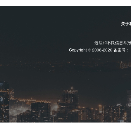
国稳步扩大制度型对外开放，将为外资来华投资营造更加
企业主动管理汇率风险的意识进一步提高，采取了多种方
国际形势复杂多变，我国经济韧性增强，人民币币值稳定
例如，有的企业既有外汇收入也有外汇支出，外汇收支或
提供更多选择。结售汇行为总体理性有序上半年，银行结售
以形成一定的自然对冲，弱化汇率浮动的影响；有的企业
关于
中，衡量结汇意愿的外汇收入结汇率是65%，衡量购汇意
免货币错配产生外汇风险敞口；有的企业运用外汇衍生品
1%，与2025年相比变化不大。从近期情况看，6月美元
率浮动对企业经营的影响。今年上半年，企业利用外汇衍
率小幅下行，部分企业“逢高结汇”推动结售汇顺差环比增
规模接近1.4万亿美元，同比增长40%；企业外汇套保比率达到
违法和不良信息举报电话
基本平衡。综合来看，企业、个人等主体的结售汇行为总
年提高5.3个百分点。“汇率由市场供求决定，是很难预测
Copyright © 2008-2026 备案号：
观察，今年以来，企业主动管理汇率风险的意识进一步提
浮动增强，企业更需要坚持汇率风险中性理念，聚焦主业
强汇率风险管理。例如，有的企业既有外汇收入也有外汇
风险。”李斌表示，外汇局始终把服务企业汇率避险作为
产负债相抵后，可以形成一定的自然对冲，弱化汇率浮动
企业关注市场环境变化，提升避险意识，完善自主决策。
民币计价结算，避免货币错配产生外汇风险敞口；有的企
进服务企业汇率风险管理工作，多渠道开展宣传引导，优
锁定汇率，降低汇率浮动对企业经营的影响。今年上半年
支持银行有效匹配企业多样化汇率风险管理需求。外债规
理汇率风险的签约规模接近1.4万亿美元，同比增长40%；
026年一季度末，我国全口径外债余额为2.41万亿美元，环
3%，比2025年全年提高5.3个百分点。“汇率由市场供
外债余额的增加，外汇局资本项目管理司司长肖胜解释称
来人民币汇率双向浮动增强，企业更需要坚持汇率风险中
外机构在境内的存款增加；境内主体自身融资需求有所增
采取措施管理汇率风险。”李斌表示，外汇局始终把服务
加；我国外贸较快增长，由此形成贸易信贷类融资有所增
工作，将重点引导企业关注市场环境变化，提升避险意识
过去一段时期我国外债规模保持总体稳定。近3年来，我国