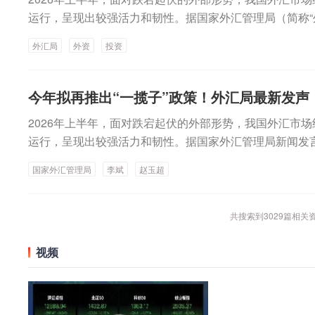
虑的核心思路：一是提升股票投资组合的“质量”，同时确保
运行，呈现出较强活力和韧性。据国家外汇管理局（简称“
其内涵正在发生的变化；二是有选择地把握结构性趋势，
局长李斌在7月17日举行的国新办新闻发布会上介绍，今
外汇局
外资
投资
值得关注的领域。三是更加重视固定收益投资中审慎周密
行平稳，交易活跃、更加稳健，主要体现为涉外收支规模
选择；四是考虑有望将投资经理能力与市场走势相分离的
稳步增长、外汇市场交易量稳步增长、外汇市场预期稳定
于平滑投资组合的整体回报表现。（券商中国）
增。接下来，外汇局将努力构建“更加便利、更加开放、更
今年拟再推出“一揽子”政策！外汇局最新发声
管理体制机制，更好服务高质量发展和高水平开放。李斌
2026年上半年，面对跌宕起伏的外部形势，我国外汇市
便利和防风险相结合。一方面，在必要时强化逆周期调节
运行，呈现出较强活力和韧性。据国家外汇管理局新闻发言
场平稳运行，坚决防范系统性风险。另一方面，强化外汇
日举行的国新办新闻发布会上介绍，今年上半年，中国外
钱庄等外汇违法违规活动，有效维护外汇市场运行秩序。
国家外汇管理局
李斌
赵玉超
跃、更加稳健，主要体现为涉外收支规模创新高、外汇市
好上半年，银行代客涉外收入和支出合计9.2万亿美元，同
市场交易量稳步增长、外汇市场预期稳定、外汇储备规模
同期新高；银行结汇和售汇规模合计2.9万亿美元，同比增
外汇管理局（下称“外汇局”）将努力构建“更加便利、更
共搜索到
3029
篇相关
期新高。“这些数据显示，我国涉外经济保持良好发展势
慧”的外汇管理体制机制，更好服务高质量发展和高水平
跃。”李斌说。从跨境收支表现看，上半年，企业、个人
终坚持促便利和防风险相结合。一方面，在必要时强化逆
视频
入2472亿美元。分项目看，上半年货物贸易项下资金净
护外汇市场平稳运行，坚决防范系统性风险。另一方面，
我国投资总体回升，服务贸易收入增长加快、服务贸易收
打击地下钱庄等外汇违法违规活动，有效维护外汇市场运
外投资总体保持增长。对于外商来华投资的整体表现，外
体表现向好上半年，银行代客涉外收入和支出合计9.2万亿
支司负责人赵玉超进一步介绍称，国际收支数据显示，前