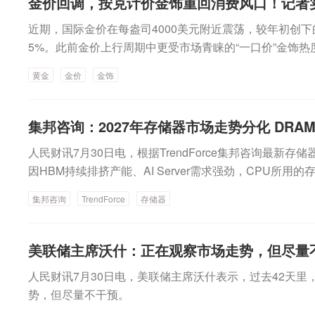
比较来看，当前电子行业融资余额低于5月底水平，略高于
金价回调，按克计价金饰重回消费风口！记者
理总规模接近1.79万亿美元，公司覆盖股票、固收、多
险偏好趋于保守，一方面是科技板块前期积累较大涨幅，
对冲基金等赛道，其中邓普顿团队是全球新兴市场价值投
近期，国际金价在每盎司4000美元附近震荡，较年初创下
性预期波动，促使融资盘集中获利了结或止损离场。国盛
究数十年。外资机构关注AI赛道MSCI首席研究官阿什利·莱斯特（
5%。此前金价上行周期中更受市场青睐的“一口价”金饰
速流入大致开始于4月份，流入节奏的峰值大致出现在5月
写的最新《2026年年中投资趋势》报告指出，今年上半
市场关注度快速攀升。进入暑期，深圳水贝黄金珠宝市场
速阶段中。截至7月30日收盘，本轮融资盘正在接近理论上
黄金
金价
金饰
工智能（AI）发展的驱动，AI现已主导几乎所有投资主
内最大的黄金珠宝集散地，近期这里迎来不少外地游客，
了小级别的冲高回落，后续宜关注融资盘的潜在企稳信号
一个不容忽视的细节是，支撑此轮上涨背后的盈利增长，
绝。不少受访商家表示，今年整体销量虽有下滑但仍处于
技去杠杆或已临近尾声，国内稳市资金有望平抑当前海外
导体和AI基础设施龙头企业。若这一趋势要在下半年延续
金价回调后，按克计价金饰的高性价比优势被充分放大。
集邦咨询：2027年存储器市场走势分化 DRAM供
看，A股波动率有望逐步降低，底部区间或已确认。结构
盖面与可持续性，才能继续跑赢仍在反向定价风险的债券
消费者而言，按克计价的黄金首饰显然更具“性价比”。（
科技修复行情宜徐徐图之，同时可关注机构仓位回补下基
也必须继续扮演次要角色，而非重新主导市场。MSCI亚太研究
人民财讯7月30日电，根据TrendForce集邦咨询最新存
宝市场的人气明显回暖。吴家明/摄）一般来说，计价黄金
事业等行业的机会。下半年，新旧动能转换或继续发力，
示，亚太地区机构投资者正面临报告中所述的类似局面，即
因HBM持续排挤产能、AI Server需求强劲，CPU所
算价格，定价黄金即大众熟知的“一口价”金饰。有消费者
债券及红利板块或存在胜率较高的绝对收益机会。杠杆资
高的市场环境。不过，区内投资者的配置策略有所分化：部
局，价格走势偏强。NAND Flash在新产能集中释放、
动，自己开始逐渐认清，品牌“一口价”金饰的售价中包含
集邦咨询
TrendForce
存储器
看，杠杆资金的大幅降仓在加剧板块波动的同时，也为后
年的长期配置主题，另一些则采取更为防御性的策略，以
宽松，价格可能面临修正压力。
手工费，但回购时只能按原料金价结算，工费和溢价无法
切换创造了条件。同时，对于那些融资余额大幅下降的个
性。亚太投资者依然坚持配置私募股权、联合投资及私募
购买计价金饰。记者走访深圳多家品牌金饰门店发现，当前
会相应增加。据数据宝统计，有62只个股融资余额相比6月
对管理人质量、基金设立年份及流动性的要求也有所提高。
已推出不同力度的折扣促销。不过，即便是打折过后，这些
美联储主席沃什：正在观察市场走势，但尽量
20%，多集中于科技成长核心标的。光模块龙头中际旭创6月末
正带动真实融资需求上升，使资产筛选变得愈发重要。据M
高于当天计价金饰的价格。“打折的一口价金饰普遍是100
元，最新310.53亿元，余额减少126.04亿元，降幅接近
人民财讯7月30日电，美联储主席沃什表示，过去42天
由盈利驱动，但实际涨势比行业整体表现所反映的更加集
工艺复杂的古法金手镯等产品降幅并不明显。”有现场的
其后，融资余额分别减少84.87亿元、77.28亿元，降幅分别达
势，但尽量不干预。
各主要地区市场普遍上涨（美国尤为突出），而与企业基
经营数据也印证了这一消费趋势。近日，多家黄金珠宝企
胜宏科技、德明利、兆易创新等个股融资余额均减少超60