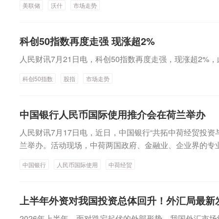
和盈利能力相关的因子，在发达市场中则普遍持平甚至为负
为例，公司在发布的最新季度（2026年4月1日—6月30
美联储
沃什
市场走势
杭电股份融资余额降幅最高，达到65.97%。此外，金安
模式仅出现过寥寥数次，包括2000年互联网泡沫顶峰前
提及，金价回落刺激了计价黄金首饰的需求，带动零售值增
技、德明利、鹏鼎控股、远东股份、昊华科技等个股均减少
数月内随基本面重新主导市场而消退。此轮行情的后续发展
最新发布的报告显示，今年二季度，中国市场黄金需求（含
察，本轮融资盘的收缩已全面覆盖AI芯片、光通信、存储
最值得关注的问题。景顺首席全球市场策略师Brian Levit
科创50指数再度走强 现涨超2%
工业用金）总量达155吨，同比下降41%，为2022年以
子硬件及特种电子材料等核心细分领域。这一现象表明，
轮调整并非发生在需求走弱的背景下。事实上，基本面数据
中，金饰需求以及黄金ETF流出是导致黄金需求同比下滑
人民财讯7月21日电，科创50指数再度走强，现涨超2%，
于单一赛道的局部调整，而是科技成长板块整体性的资金再
业链中的许多企业盈利表现依然强劲。关键供应商的订单
动加剧，进一步抑制金饰购买需求。许多消费者推迟购买
增值得关注的是，部分遭遇杠杆资金大幅减持的个股，其
对于相关算力和服务的需求，仍然超过当前供应能力。市场
科创50指数
股指
市场走势
一趋势逐步升温，新增消费随之下降。与此同时，准投资
发式增长。这类个股后续反弹的可能性相对更高，尤其是
滞，而是当前投资规模是否已经超前于未来回报。如果AI
其他产品转移，额外增值税负担也削弱了金饰对投资导向
司。数据显示，上述62股中，有22股半年报归母净利同比
那么对于投资过度的担忧不无道理。但如果AI意味着全球
半年市场走势，世界黄金协会预计，下半年金饰需求有望
报、快报、业绩预告归母净利中值计算）。AI产业链企业
中国银行人民币国际使用推介会在荷兰举办
影响实则更为深远。Brian Levitt认为，人工智能正越
婚金饰需求与节假日消费等因素。需求复苏节奏仍将在很
半年报净利中值同比增长接近683倍，德明利、佰维存储
制造业、金融服务和教育等各个领域。如果这一趋势持续
和消费者信心，但轻量化、创新型及高附加值产品的需求
人民财讯7月17日电，近日，中国银行“共拓中荷经贸投
增超10倍。有观点认为，融资余额仅反映场内杠杆资金短
需求来看，当前的投资规模或许并不算高。而算力基础设
报）
兰举办。活动现场，中荷两国政府、金融业、企业界的专
长期景气度发生反转。当前AI算力、半导体、光通信下游
以及数据中心建设等领域的发展空间，可能远超许多投资
走势、中国资本市场投资等话题进行讨论和分享，为在荷
坏，不少企业订单与产能规划仍维持扩张节奏。后续市场
场现象更像是同一轮周期中的阶段性整固，而非一个周期
中国银行
人民币国际使用
中荷经贸
提供专业支持，进一步助力深化中荷经贸金融务实合作。
现持续性、行业政策以及整体市场流动性环境，投资者不
在轮换，投资者预期正在重新校准，而经历了大幅上涨之
判断板块中长期价值。（数据宝）
新审视既有假设。这些其实都是健康的市场现象。威灵顿投
上半年外资对我国投资总体回升！外汇局最新
望中指出，鉴于地缘政治冲突已成为新常态，宏观环境更
市场仍较为脆弱，增强投资组合韧性至关重要。威灵顿投
2026年上半年，面对跌宕起伏的外部形势，我国外汇市