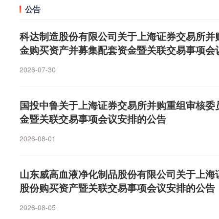
非独家研发主体，不排除有符合条件的其他主体基于该平
加存量业务垃圾处理量拓展及降本增效举措，上半年营业收入
例将超越外滩科技，升格为第一大股东。公开资料显示，
公告
于今年稀土价格相比去年整体抬高，稀土永磁板块上半年
业务范围来看，名家汇主营景观照明工程业务，本次参股
信相关研发工作已持续近半年，截至目前，佳贤通信未与
母净利润同比增长24.63%，展示了并购整合与精细化运
生产、销售和服务于一体的固态存储解决方案服务商，主
绩的14家公司中，13家公司均为预增或扭亏，其中有5家
旨在推动战略转型升级，提升整体盈利能力。事实上，市
协议或战略合作框架协议，与英伟达之间不存在任何形式
的驱动作用。行业发展打开空间据了解，我国每年产生固体
D、嵌入式SSD及影视卡等，定位于工业级存储领域。202
科达制造股份有限公司关于上海证券交易所并
长。中稀有色预计上半年实现净利润3.70亿元—4.30亿元，同
有预期。2025年12月，名家汇重整计划执行完毕，重整
系。公告显示，根据佳贤通信内部研发规划，预计于今年年底完
堆存工业固体废物约300亿吨，固体废物污染点多、面广
96亿元，净利润1680.87万元；2026年一季度营收、净利分别
11%。公司表示，上半年稀土主要产品价格同比上涨，公
金购买资产并募集配套资金暨关联交易事项会
心（有限合伙）成为公司控股股东，吴立群成为新任实际
原型实验基站的开发，具体开发完成时间存在不确定性。
防治工作取得了积极进展，但利用处置渠道不畅、非法倾
万元，盈利能力显著提升。截至2026年一季度末，公司资
式，稀土主业实现经营价值较大幅度提升。厦门钨业、宁
《重整草案》，公司计划在重整完成后的1—3年内，通过
续尚需通过严格的产品验证流程，方可具备推向市场的条
等问题还未根本解决。目前，每年累计新增堆存工业固体
2026-07-30
元、4.6亿元。据公告，至誉科技整体估值约10.24亿元，增
资源均预告上半年净利润同比翻番。从8月以来（截至8月
本运作方式，在光通信、算力、半导体等领域遴选符合新
场落地的时间存在较大不确定性。现阶段该产品尚未实现
0亿吨。为进一步达成“十五五”固体废物污染防治目标，
将综合考虑各交易对方的投资成本、出资时间等因素，采
数稀土概念股获得资金加仓，厦门钨业、北方稀土、中国
产，推动业务结构向高技术、高成长、高盈利转型，持续
经营业绩产生任何影响。佳贤通信后续研发出的6G AI-R
弃电器电子产品及新能源退役设备污染防治，高质量推进“无
务范围来看，名家汇主营景观照明工程业务，本次参股至
金额超1亿元。其中，厦门钨业金额最高，达到4.12亿元
模与核心盈利能力。二级市场方面，名家汇近期股价表现强
定性等方面是否能够满足市场需求、是否能够成功获得下
国投中鲁关于上海证券交易所并购重组审核委
个左右城市开展“无废城市”建设。艾媒咨询相关报告显示，
在推动战略转型升级，提升整体盈利能力。事实上，市场
获“五连阳”，阶段涨幅超30%，最新报收6.53元/股。
不确定性。佳贤通信与英伟达未签署任何意向采购协议或
金暨关联交易事项会议安排的公告
28年将突破400万吨，废旧电池回收利用行业产值有望超过
预期。2025年12月，名家汇重整计划执行完毕，重整投
单获取均存在重大不确定性。此外，佳贤通信相关技术尚
示，随着治理要求升级和市场空间扩容，固废产业正从传
（有限合伙）成为公司控股股东，吴立群成为新任实际控
2026-08-01
研发投入规模较大，后续能否形成有效收入、实现投资回
值化、智能化方向进阶，无论是受益金属周期的资源化企
《重整草案》，公司计划在重整完成后的1—3年内，通过
性。敬请广大投资者审慎判断，注意投资风险。通宇通讯
的传统企业，均有望在新一轮产业升级中挖掘新的增长点
本运作方式，在光通信、算力、半导体等领域遴选符合新
后，公司将持有佳贤通信约25%股权，不构成控制，不纳
山东威高血液净化制品股份有限公司关于上海
产，推动业务结构向高技术、高成长、高盈利转型，持续
司对该项投资采用权益法核算，按持股比例确认投资收益
模与核心盈利能力。二级市场方面，名家汇近期股价表现强
股份购买资产暨关联交易事项会议安排的公告
中列报。佳贤通信2026年1—6月营业收入为1.03亿元（未
获“五连阳”，阶段涨幅超30%，最新报收6.53元/股，市
8.72万元（未经审计），仍处于亏损状态。后续佳贤通
2026-08-05
益法核算，按持股比例确认投资收益，不涉及公司主营业