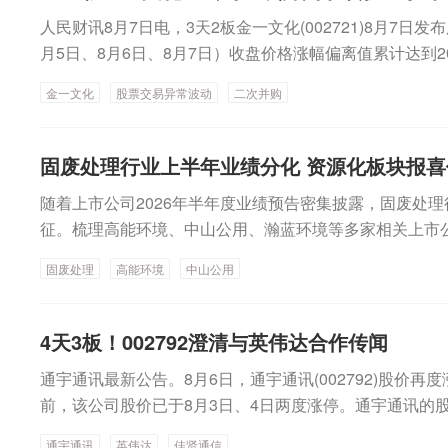
名家汇公告，公司拟以现金方式收购至誉科技股份有限公司不超
争逻辑也在从硬件参数内卷转向AI生态比拼。2026年上半
5.49亿元 同比增加12.98%招商蛇口：7月实现签约销售金
人民财讯8月7日电，3天2板金一文化(002721)8月7
份，交易总对价约2.63亿元。不过，截至公告日，名家汇
能力，智能防抖、自动运镜、语义识别等功能全面下放至
月大秦线完成货物运输量3153万吨，同比减少0.82%龙源
月5日、8月6日、8月7日）收盘价格涨幅偏离值累计达到2
式签约，剩余7家的谈判仍在进行中。资料显示，至誉科
转向免费基础AI成片+高阶云服务分层付费。与此同时，
29万兆瓦时 同比下降2.15%湖北能源：7月完成发电量37.8
发展的展望”，公司将加速向软件与信息技术领域的转型
服务商，以固态硬盘产品为核心，目标市场主要定位于工
品边界日趋模糊，头部品牌普遍采用全形态矩阵覆盖全价
金一文化
股票交易异常波动
二次并购
6%【热点】3天2板金一文化：公司二次并购事项仍处于筹
筹划阶段，正在积极推进中，尚未签署任何意向性协议，
包括固态硬盘SSD、嵌入式SSD及影视卡等。今年一季
子供应链，以及线上线下加海外渠道的全域布局，构成两
性协议宇晶股份：切磨抛设备下游半导体行业应用占比不
1.42亿元，净利润为4285.67万元。名家汇刚于6月16日
的核心壁垒。洛图科技总结运动相机行业呈现多个发展趋势
宝：拟定增募资不超13.94亿元 用于汽车线控转向系统
家汇”变更为“名家汇”。去年底，公司完成重整计划。根
固废处理行业上半年业绩分化 资源化板块报
为决定产品竞争力的核心要素，不具备AI算法自研能力的
拟定增募资不超过10.21亿元震有科技：向特定对象发行
计划在重整完成后的1—3年内，通过并购重组、产业整合
定价权。其次，产品形态加速融合，全景、云台、广角相
随着上市公司2026年半年度业绩预告密集披露，固废处
电子：向特定对象发行股票申请获中国证监会同意注册批
信、算力、半导体等领域遴选符合新质生产力方向的优质
品线矩阵覆盖全价格带已成为头部品牌标配。最后，供应
征。梳理高能环境、中山公用、瀚蓝环境等多家相关上市
象发行可转换公司债券申请获中国证监会同意注册批复皖
务为景观照明工程业务，包含照明工程的设计、施工，以
续巩固国产龙头地位，海外品牌份额长期收缩趋势短期内
现：受益金属大宗商品价格上行，资源化板块企业业绩普
股票申请获证监会同意注册批复中材科技：向特定对象发
生产、销售。氧化铒年内价格大幅上涨稀土板块大涨，中
件厂商有望持续受益于这一进程。产业链上市公司加速卡
固废处理
高能环境
中山公用
以家电拆解、市政环卫为主业的传统固废企业，则受政策
注册批复彤程新材：发行H股事项获中国证监会备案【增
中科磁业、中稀有色、盛和资源、北方稀土等概念股跟涨
时，上游光学模组与AI芯片厂商正借助这轮高增长打开新
款周期等阶段性因素影响，业绩表现相对平淡。值得关注
股股东拟增持1%—2%公司股份帝奥微：拟3000万元—6
品种仍处于下跌趋势。包头稀土产品交易所数据显示，8月6
中的典型案例。近期披露的机构调研记录显示，2025年弘
发展改革委等部门近日联合印发《固体废物污染防治“十五
同】甘肃能化：全资子公司合计中标8891.64万元工程
4天3板！002792澄清与英伟达合作传闻
万元/吨，相比7月16日价格下跌4.13%；金属镨钕均价89.
营业收入同比增长约68%。公司现有的核心客户中，影石
划》），为行业各细分板块的中长期发展打开了新的想象
公司中标两项目 金额合计7359.28万元【重大投资】绿发电
价格下跌4.16%。其他稀土品种价格均稳中有降或基本保
相对较快，且以摄像模组的产品形式供货，因此占营业收
通宇通讯最新公告。8月6日，通宇通讯(002792)股价再度涨
长本轮资源化企业业绩高增长的核心变量是大宗商品价格
建设天津46万千瓦风电项目超颖电子：拟20.86亿元投建高
化铒价格上涨比较明显，且7月以来价格加速上涨。数据显
贡献和产能配置的角度来看，该客户占比在30%—40%
前，该公司股价已于8月3日、4日两度涨停。通宇通讯的
缘冲突影响，霍尔木兹海峡航运受阻叠加海外铝企阶段性
项目东睦股份：拟实施“广东东睦华晶技术基地建设项目”
75万元/吨，7月以来累计上涨33.14%，年内累计上涨77
赖情形。芯片端的布局同样密集。富瀚微的投资者关系记
事项影响。8月4日晚间该公司曾披露，拟以自有资金3亿
口，海内外价差显著扩大；叠加废料回收及汽车拆解业务
综合利用年产8万吨保险粉升级改造项目投产华林证券：拟2
通宇通讯
英伟达
佳贤通信