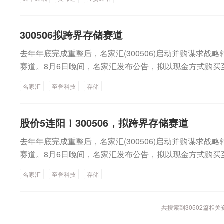
化物，下游集中在光通信、激光、光学玻璃、电子陶瓷、
代可穿戴摄像芯片，搭载自研AI-ISP技术，将应用于运动
深圳市佳贤通信科技股份有限公司（下称“佳贤通信”）合计
价格整体上行，公司预计上半年归母净利润同比增长510%
4%股份厦门钨业：参股公司暂停运营老挝勐康稀土项目
光通信领域应用占比超四成，激光领域应用占比近三成。
等移动影像场景。未来3—5年，在内生增长、不计外延式
显示，佳贤通信是一家深耕无线通信领域十余年的国家高
国内稀土产品价格稳步上行及下游稀土永磁材料需求扩容
资扩股引入投资者特锐德：取得金融机构不超5.4亿元回
放大器（EDFA）的核心原料为高纯氧化铒，1550nm光
实现年度营收规模突破40亿元，同时加码东南亚、中东等
发、生产、销售与服务于一体，依托自主研发的核心技术体系
长301.84%到352.08%。富春环保同样是这一逻辑的
300506拟跨界存储赛道
筑：控股股东获得增持资金贷款支持海峡股份：收到政府补
干网、长距光缆、数据中心光模块必备，长距离光纤网络几
从单一视觉SoC供应商向“端边侧大算力一体化解决方案商
基站、卫星载荷通信、扩展型基站、室分信源站、定制化
净利润同比增长60%到80%。富春环保在近期机构调研
材：取得金融机构不超9000万元回购股票专项融资支持
下游AI数据中心建设加速，掺铒光纤放大器需求激增，进
去年年底完成重整后，名家汇(300506)启动并购谋求战
12nm移动影像设备芯片属于泛平台型芯片，聚焦可穿戴设
通感一体站、光纤直放站及FTTR产品等多场景通信设备
长主要系锡、铜等金属价格同比上行，带动资源化业务毛
付现金购买资产并撤回申请文件*ST实达：因2023年半
业统计数据，2025年全国氧化铒实际产量为3980吨，产
赛道。8月6日晚间，名家汇发布公告，拟以现金方式购买
机等移动影像终端。第一代产品已在AI眼镜、带摄像头A
CE认证、美国FCC认证、AT&T认证等，海外业务稳步
的周期性波动特征，公司通过精细化库存管控、销售点价
证监会立案*ST航图：涉嫌信息披露违法违规 公司及实
位，其中用于光纤放大器掺铒光纤制备的高端产品占比提升
（以下简称“至誉科技”）不超过26.19%股份，总对价约2
创新落地及小规模量产，市场反响良好；在研的第二代12n
住宅及楼宇室内深度覆盖、郊区和农村室外广域覆盖、工
方式主动管理风险。高能环境则更多依托内生驱动，江西
药：盐酸左沙丁胺醇雾化吸入溶液获注册批准信立泰：SAL
名家汇
至誉科技
存储
础设施升级对高品质材料的强劲拉动。此外，今年以来，
交易预计不构成重大资产重组。交易完成后，至誉科技将
SP，采用更低功耗设计及更先进制程，视觉效果达到全
城市、边缘计算、卫星物联网等多类应用场景，下游应用
项目工艺拉通后产能持续释放，叠加原料结构优化及金属
通知书鲁抗医药：获得硫酸阿米卡星注射液补充申请批准
出口金额激增。8月7日，海关总署数据显示，今年前7个月
入合并报表范围。值得一提的是，至誉科技股权结构显示
进一步优化，具备极致性价比。业内人士指出，运动相机
讯关注到，近日网络媒体上流传“佳贤通信与英伟达合作开发6
母净利润同比增长79.13%到118.94%。中山公用亦受
肽注射液首仿上市申请获受理莎普爱思：获得维生素B₁₂
吨，出口数量同比下降10%，但是出口金额为16.4亿元，同
圳市外滩科技开发有限公司（以下简称“外滩科技”），持股比
遍加码本地端侧AI算力，以适配运动相机AIGC化的刚需
通讯拟入股25%股权，瞄准2000亿元市场”的文章。相
股价5连阳！300506，拟跨界存储赛道
收益增加，预计上半年归母净利润同比增长85%到115%
信康：获得注射用多种维生素（12）药品注册证书我武生物
数量下降，但金额暴增，侧面反映稀土出口价格大幅提高
创新下属子公司。若本次名家汇按照收购上限拿下至誉科技2
学、芯片主业为基本盘；国产替代趋势也在加速，镜头、模
正参与英伟达6G AI-RAN基站合作开发。双方自2025
化板块景气度提升的同时，部分传统固废及环卫企业正经
申请获受理联环药业：乳果糖口服溶液获得《药品注册证
去年年底完成重整后，名家汇(300506)启动并购谋求战
目前仍处于下降通道中，但机构纷纷看好下半年稀土价格
例将超越外滩科技，升格为第一大股东。公开资料显示，
持续提升，产业链对海外芯片与传感器的依赖度正逐步降
达CUDA生态开展6G AI-RAN基站研发合作，双方合作
资环上半年预计归母净利润为-3100万到-2600万元，
氯化钠注射液获得药品注册证书
赛道。8月6日晚间，名家汇发布公告，拟以现金方式购买
认为，7月稀土各品种表现差异明显，氧化镨钕先扬后抑
生产、销售和服务于一体的固态存储解决方案服务商，主
于今年年底推出基于英伟达CUDA生态的6G AI-RAN原
专项资金分配机制调整、当期确认收入减少影响。中再资
（以下简称“至誉科技”）不超过26.19%股份，总对价约2
镝整体平稳。高温假期导致下游电机厂开工下滑，需求回落
D、嵌入式SSD及影视卡等，定位于工业级存储领域。202
署，佳贤通信预计6G时代相关产品出货量有望达到百万台
名家汇
至誉科技
存储
用精细化管控、优化业务结构等举措积极应对，亏损同比
交易预计不构成重大资产重组。交易完成后，至誉科技将
十”是传统消费旺季，市场对需求启动预期依然较强。8月
96亿元，净利润1680.87万元；2026年一季度营收、净利润
元测算，对应市场规模约2000亿元。6日晚间通宇通讯发
显。东江环保呈现“边际改善”特征。受益资源化业务金属
入合并报表范围。值得一提的是，至誉科技股权结构显示
打破供需双弱格局，推动价格企稳向上。兴业证券指出，
67万元，盈利能力显著提升。截至2026年一季度末，公
称，佳贤通信系基于英伟达CUDA Aerial开源生态平台开展
升，带动归母净利润比上年同期减亏2.94%到10.13%
圳市外滩科技开发有限公司（以下简称“外滩科技”），持股比
炼补链缓慢，氧化钕国内与CIF鹿特丹价差高达约62万元/
共搜索到
30502
篇相关
亿元、4.6亿元。据公告，至誉科技整体估值约10.24亿元，
工作，该平台为公开开源生态，不涉及任何独家授权或排
用率与结构优化阶段。相比之下，瀚蓝环境凭借2025年
创新下属子公司。若本次名家汇按照收购上限拿下至誉科技2
公斤，海外供应链安全溢价明显，中国稀土产业链中游瓶
易将综合考虑各交易对方的投资成本、出资时间等因素，