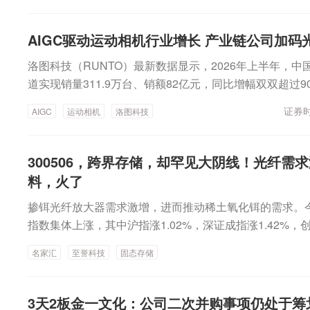
13亿元 同比扭亏朗科科技：上半年净利润9507.97万元
个证券账户买入相关公司股票，内幕信息公开后全部卖出，获
年净利润8397.26万元 同比扭亏为盈交投生态：上半年净利润
决定没收公茂江违法所得60.72万元，并处以182.17万
为盈奥康国际：上半年净利润1757.43万元 同比扭亏为
AIGC驱动运动相机行业增长 产业链公司加码
市公司筹划发行股份及支付现金购买资产并募集配套资金
润900万元—1200万元 同比扭亏银河电子：上半年净利润5
洛图科技（RUNTO）最新数据显示，2026年上半年，
信息形成于2024年10月18日，公开于2025年5月14日
航天智装：上半年净利润255.83万元 同比扭亏为盈众智科技
道实现销量311.9万台、销额82亿元，同比增幅双双超过9
信息知情人系朋友关系，内幕信息敏感期内，二人存在多次联
万元 同比下降2.76%汤臣倍健：上半年净利润6.03亿元 同
年全年国内运动相机线上市场销售额有望突破200亿元。
日至2025年5月14日，柳锡专控制使用他人证券账户买入相
上半年净利润3.22亿元 同比下降20.59%广州酒家：上半年净
证券时
AIGC
运动相机
洛图科技
市场份额越来越向龙头企业集中。大疆、影石两大品牌合计占
4万元。证监会决定，没收柳锡专违法所得309.04万元，并
降21.15%江苏雷利：上半年净利同比预降38%—48%千红
量和97.9%的销额，形成双龙头格局，低端杂牌与海外品牌
监会此前发布的2025年执法情况综述介绍，2025年，
亿元 同比下降40.78%苏奥传感：上半年净利润3272.7万元
压缩。业内人士认为，全民短视频创作与端侧AIGC（生
领域内幕交易专项执法行动，查办案件68起，着力构建规
300506，跨界存储，却罕见大阴线！光纤需
份：上半年净利同比预降65.46%—68.92%中化国际：上
动，正推动下游品牌壁垒不断抬高，也为上游光学模组、A
券时报）
料，火了
肯能源：上半年亏损1.24亿元 同比由盈转亏滨海能源：上半
市公司打开新的业绩增长曲线。双龙头格局已定从份额结
元晶华微：上半年亏损201.94万元 同比亏损收窄正邦科技
掺铒光纤放大器需求激增，进而推动稀土氧化铒的需求。今
销量占比达74%，销额占比80.9%。其云台相机OsmoPo
元 环比下降6.18%天康生物：7月生猪销售收入3.93亿元 
指数集体上涨，其中沪指涨1.02%，深证成指涨1.42%，创
角运动相机Action系列则依托无人机影像算法与全场景配件
7月销售商品肥猪13.79万头 销售收入2.04亿元东瑞股份：
交额接近2.7万亿元，较昨日放量逾千亿元。名家汇股价巨震今
360销量、销额占比分别为15.4%和17%，凭借全景相机
天域生物：7月销售生猪收入5145.65万元金新农：7月生猪
名家汇
至誉科技
固态存储
股价大幅震荡，早上以涨近13%开盘，收盘跌幅超13%，全
年推出LunaUltra云台相机，正式切入大疆优势赛道，形成
星农牧：7月商品肥猪销售量33.98万头 同比增长6.46
龙虎榜显示，机构资金大量出逃，今日前五大卖出席位中
局。马太效应之下，中小玩家的生存空间被极度压缩，千
入7969.32万元 环比增长6.21%唐人神：7月生猪销量40.2
合计净卖出超1.3亿元，第一创业上海滨江大道营业部净卖出
已不足10%；海外品牌GoPro在国内市场持续边缘化。
3天2板金一文化：公司二次并购事项仍处于筹
农生物：7月生猪销售量14.2万头，同比减少0.44%环旭