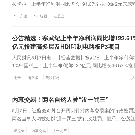
拉卡拉：上半年净利润同比增长191.67% 拟10派2元东
长133.21% 拟10派1.7元广合科技：公司产品量价齐升 
*ST实达
*ST航图
证监会
9%五洲特纸：上半年净利润2.3亿元 同比增长88.95%光华
5万元 同比增长67.56%超频三：上半年净利润1732.46万
海：上半年净利润9.89亿元 同比增长42.14%百川股份：上
公告精选：寒武纪上半年净利润同比增122.61%
同比增长31.23%御银股份：上半年净利润1213.33万元 同
亿元投建高多层及HDI印制电路板P3项目
7月生猪销售收入5.87亿元 环比下降6.18%招商蛇口：7月
人民财讯8月7日电，【经营数据】寒武纪：上半年净利润23.
亿元大秦铁路：7月大秦线完成货物运输量3153万吨，同比减
1%中国稀土：上半年净利润2.37亿元 同比增长46.53
板金一文化：公司二次并购事项仍处于筹划阶段 尚未签署
增长191.67% 拟10派2元东威科技：上半年净利润同比增长13
份：切磨抛设备下游半导体行业应用占比不超过5%【增
电子
电路板
美联新材
合科技：公司产品量价齐升 上半年净利润同比增长94.3
股东拟增持1%—2%公司股份帝奥微：拟3000万元—60
2.3亿元 同比增长88.95%光华科技：上半年净利润9428.5
同】甘肃能化：全资子公司合计中标8891.64万元工程
三：上半年净利润1732.46万元 同比增长53.2%盛美上海
公司中标两项目 金额合计7359.28万元【重大投资】绿发电
内幕交易！两名自然人被“没一罚三”
同比增长42.14%百川股份：上半年净利润7076.63万元 同
建设天津46万千瓦风电项目超颖电子：拟20.86亿元投建高
8月7日，证监会对外公开两则针对内幕交易案的行政处罚
绩快报：上半年净利润4124.54万元 同比增长24.63%御
项目【其他】泰凌微：终止发行股份及支付现金购买资产并
两名当事人均被处以“没一罚三”的行政处罚。据悉，公茂
33万元 同比增长14.25%圣晖集成业绩快报：上半年净利润6
因2023年半年报涉嫌信披违法违规被中国证监会立案*S
约收购动作，该内幕信息不晚于2024年12月16日形成，公开
1.86%思维列控：上半年净利润3.18亿元 同比增长4.65
规 公司及实控人被中国证监会立案（e公司）
证监会
内幕交易
没一罚三
监会指出，公茂江不晚于2025年1月15日知悉内幕信息