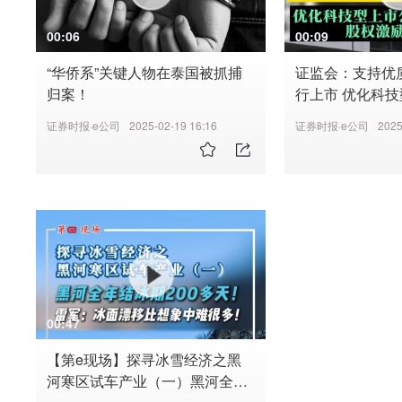
00:06
00:09
“华侨系”关键人物在泰国被抓捕
证监会：支持优
归案！
行上市 优化科
重组、股权激励
证券时报·e公司
2025-02-19 16:16
证券时报·e公司
2025
00:47
【第e现场】探寻冰雪经济之黑
河寒区试车产业（一）黑河全年