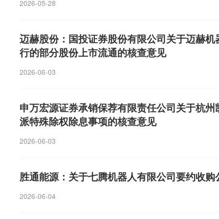
有关措施，停止错误做法，回到通过友好协商和合作解决
2026-05-28
维护中美建设性战略稳定关系共同努力。如美方执意出台
方将进一步反制。来源：人民日报客户端、商务部网站（
迈赫股份：国投证券股份有限公司关于迈赫机
行的部分股份上市流通的核查意见
2026-06-03
申万宏源证券承销保荐有限责任公司关于杭州
派特殊除权除息事项的核查意见
2026-06-03
胜通能源：关于七腾机器人有限公司要约收购
2026-06-04