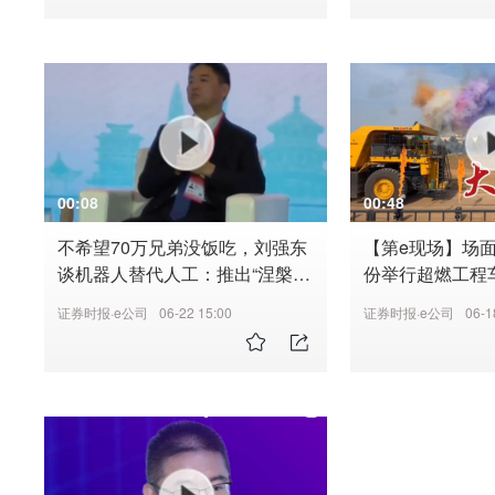
00:08
00:48
不希望70万兄弟没饭吃，刘强东
【第e现场】场
谈机器人替代人工：推出“涅槃计
份举行超燃工程车
划”，希望对70万名蓝领快递员进
能电动双驱动，
证券时报·e公司
06-22 15:00
证券时报·e公司
06-1
行技能培训，让他们负责机器人
维修和保养