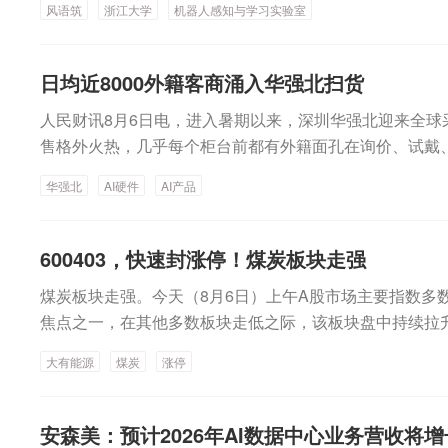
风语筑
浙江大学
机器人感知与学习实验室
人企业提供理解真实世界所需的训练数据与仿真环境。
日均近8000外籍客商涌入华强北扫货
人民财讯8月6日电，进入暑期以来，深圳华强北迎来全球
售格外火热，几乎每个柜台前都有外籍面孔在询价、试戴
000名外籍客商前来采购。截至2026年7月，华强北AI产
华强北
AI硬件
AI产品
1%。2026年1—7月，华强北AI产品全品类销售额同比增
销量增长60%至70%。（央视网）
600403，快速封涨停！煤炭板块走强
煤炭板块走强。今天（8月6日）上午A股市场主要指数多
焦点之一，在其他多数板块走低之际，该板块盘中持续拉
午A股市场震荡反复，主要指数低开，随后上行，临近上午
大有能源
煤炭
涨停
截至上午收盘，上证指数涨0.01%，深证成指跌0.52%，创
指涨0.57%。主要行业板块和赛道方面，若按照申万一级
跌，板块盘中跌幅超过2%，长缆科技、长城电工、汉缆股
安森美：预计2026年AI数据中心业务营收将