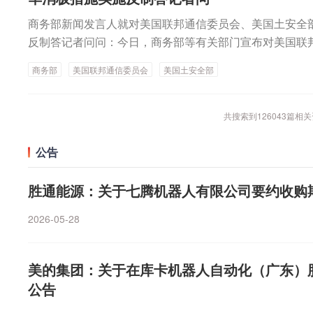
商务部新闻发言人就对美国联邦通信委员会、美国土安全
反制答记者问问：今日，商务部等有关部门宣布对美国联
全部系列涉华消极措施实施反制，请问有何考虑？答：中
商务部
美国联邦通信委员会
美国土安全部
国联邦通信委员会罔顾中方强烈反对和中美两国业界强烈
概念，一而再、再而三出台涉华限制性措施，涉及电信运
机、消费级路由器、海底光缆等多个领域，近日又采取先
共搜索到
126043
篇相关
器进口限制措施。特别是，美方置中方多次交涉于不顾，在
视频通话之后，7月31日又将40余家中国实体列入所谓“
公告
清单”。中方对此强烈不满、坚决反对。美国联邦通信委
部将相关实体列入所谓“维吾尔强迫劳动预防法实体清单”
胜通能源：关于七腾机器人有限公司要约收购
达成的重要共识，严重损害中方正当权益，中方只能采取
2026-05-28
应，包括：加强无人机及其关键零部件、技术对美出口管
认证指定机构委托美认证机构实施的工厂跟踪检查，将美
制清单，对进口打印复印办公设备发起对外贸易国家安全
美的集团：关于在库卡机器人自动化（广东）
反制清单等。我想强调的是，中方的反制措施总体上是克
公告
关系来之不易的稳定。我们希望美方能够与中方相向而行