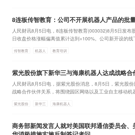
整，调入MINIMAX-W、立讯精密、三环集团3只股票，
月6日）起生效。在MINIMAX-W大涨之余，今天上午立
8连板传智教育：公司不开展机器人产品的批
幅一度超过8%；三环集团港股则出现调整，盘中跌幅超过
人民财讯8月5日电，8连板传智教育(003032)8月5日
日收盘价格涨幅偏离值累计达到+100%。公司新开设的
利润，未来市场需求具有高度的不确定性。公司不开展机
传智教育
机器人
教育培训
的合作仅限于培训相关业务，未签订任何涉及股权投资、
紫光股份旗下新华三与海康机器人达成战略合
人民财讯8月5日电，据紫光股份消息，8月5日，紫光股
战略合作伙伴关系，将围绕园区网络以及工业自主移动机器人（Aut
的方案开发与应用落地展开深度合作，共同提升智能制造
紫光股份
新华三
海康机器人
力，加速工业智能化转型进程。
商务部新闻发言人就对美国联邦通信委员会、
华消极措施实施反制答记者问