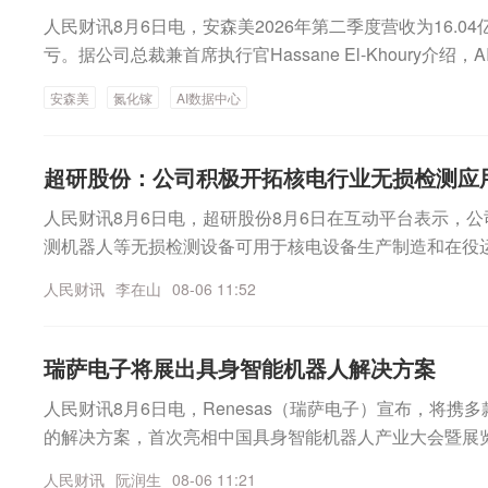
媒、汽车、环保、美容护理、钢铁、非银金融等板块盘中
人民财讯8月6日电，安森美2026年第二季度营收为16.0
拉升，涨幅一度逼近3%。昊华能源盘初涨停，大有能源(60
亏。据公司总裁兼首席执行官Hassane El-Khoury介
直线拉升并快速封涨停，淮北矿业、兖矿能源、平煤股份
年营收将实现两倍以上增长。报告期内，公司获云基础设施
股票涨幅居前。建筑材料、通信、电子、石油石化等板块
安森美
氮化镓
AI数据中心
I数据中心、机器人及工业基础设施等应用，公司推出了氮化
达今日上市今天A股市场有一只新股上市，为津富士达，
160%，随后涨幅有所收窄。招股资料显示，公司主要从
共享单车等产品及其关键零部件的研发、设计、生产与销售
超研股份：公司积极开拓核电行业无损检测应
公司整车年产能合计约700万辆，主要为Specialized（闪电）
人民财讯8月6日电，超研股份8月6日在互动平台表示，
athlon（迪卡侬）、Samchuly（三千里）、MFC、Scott、Cyc
测机器人等无损检测设备可用于核电设备生产制造和在役
（松下）等全球著名自行车品牌运营商，以及哈啰、青桔
应用市场。
营商提供整车及关键零部件制造服务。MINIMAX-W股
人民财讯
李在山
08-06 11:52
低迷，恒生指数盘中跌幅超过1%。恒生指数成份股中，
过8%；新鸿基地产、九龙仓置业、长实集团、泡泡玛特
瑞萨电子将展出具身智能机器人解决方案
铺黄金、洛阳钼业、药明生物等股票领涨。恒生科技指数
恒生科技指数成份股中，中芯国际、百度集团-SW、阿里
人民财讯8月6日电，Renesas（瑞萨电子）宣布，将携
汽车-W、地平线机器人-W等多只股票盘中跌幅超过2%。MI
的解决方案，首次亮相中国具身智能机器人产业大会暨展
中涨幅一度超过22%。据上交所网站8月5日消息，根据
制、永磁同步马达控制解决方案，以及基于瑞萨RAA2P3
人民财讯
阮润生
08-06 11:21
务实施办法》的有关规定，沪港通下港股通（以下简称“港