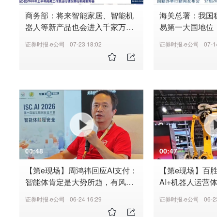
商务部：将来智能家居、智能机
海关总署：我国
器人等新产品也会进入千家万
易第一大国地位
户，带来新的消费增量
证券时报·e公司
07-23 18:02
证券时报·e公司
07-1
00:48
00:47
【第e现场】周鸿祎回应AI支付：
【第e现场】百胜
智能体肯定是大势所趋，有风险
AI+机器人运营
但潮流挡不住
决餐饮三大痛点
证券时报·e公司
06-24 16:29
证券时报·e公司
06-2