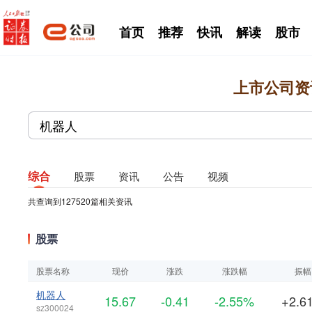
首页
推荐
快讯
解读
股市
上市公司资
综合
股票
资讯
公告
视频
共查询到
127520
篇相关资讯
股票
股票名称
现价
涨跌
涨跌幅
振幅
机器人
15.67
-0.41
-2.55%
+2.6
sz300024