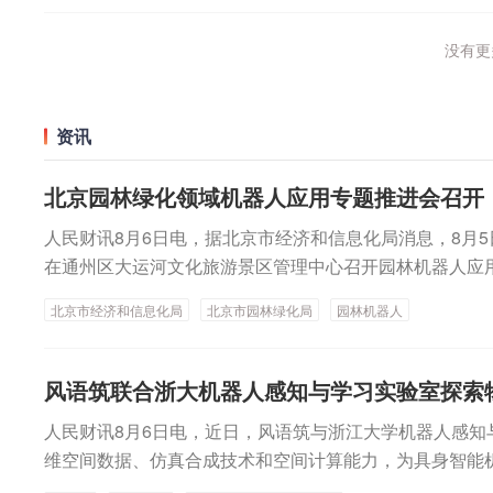
没有更多
资讯
北京园林绿化领域机器人应用专题推进会召开
人民财讯8月6日电，据北京市经济和信息化局消息，8月
在通州区大运河文化旅游景区管理中心召开园林机器人应
富的户外实景，是人形机器人、具身智能产品迭代验证、
北京市经济和信息化局
北京市园林绿化局
园林机器人
园林绿化精细化管理、赋能首都花园城市建设的重要抓手
化组织细分领域机器人供需对接活动。下一步，两部门将
人常态化对接机制，推进实地踏勘与示范试点建设；持续
风语筑联合浙大机器人感知与学习实验室探索物
加快适配型机器人方案落地试用，打造可复制推广的智慧
人民财讯8月6日电，近日，风语筑与浙江大学机器人感知
器人产业协同高质量发展。
维空间数据、仿真合成技术和空间计算能力，为具身智能
绍，风语筑依托长期积累的空间数据资产和三维重建能力，