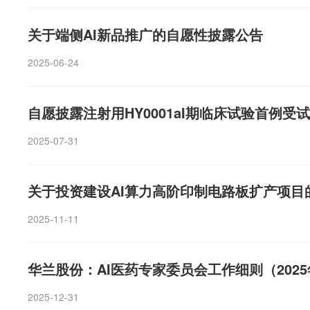
未来一段时间盈利因子权重有望提升，前期“交易超跌”的
线或面临“去伪存真”：具备实际业绩支撑的环节有望在半
关于端侧AI新品推广的自愿性披露公告
行情，而纯概念炒作、无营收兑现的标的或将明显承压。
正在向其他高景气主线扩散——有色等同样具备半年报高
2025-06-24
性机会的轮动扩散。（券商中国）
自愿披露注射用HY0001aI期临床试验首例受
2025-07-31
关于投资建设AI算力高阶印制电路板扩产项目
2025-11-11
华兰股份：AI医药专家委员会工作细则（2025
2025-12-31