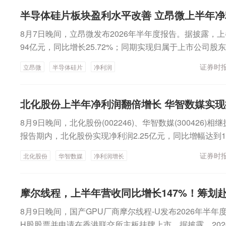
产品及ST（意法）的光模块用MCU产品等销售额大幅增
下一阶段行情的线索推演，国内AI链和小微盘成长占优。
管理合伙企业（有限合伙）（下称“金华臻合”）为小贝大美
面，力源信息持续在原有客户推进导入相关产品，并在光储
半导体硅片板块盈利水平改善 立昂微上半年
未充分，电子通信持仓收益回归盈亏平衡线附近，短期可
日实控人权益变动提示性公告，金华臻合将合计控制贝因美1
布局，部分大客户销售起量，相关业务营业收入大幅增长
完“第三步”才是出清时刻，科技行情的主要矛盾将全面回
8月7日晚间，立昂微发布2026年半年度报告。据披露，上
将变更为金华市国资委。刘永辉称，作为控股股东，将充
力源信息在汽车电子行业深耕多年，拥有多个汽车行业头
样存在基本面担忧。美韩利润再分配压力客观存在，美国C
94亿元，同比增长25.72%；同期实现归属于上市公司股东的
聚焦定战略、控风险、强赋能，充分授权专业经营团队。
技术迭代及价格下降，向客户导入公司代理的碳化硅产品
扩大化是合理担忧。同时，部分算力通胀资产，供给瓶颈
同比扭亏为盈；实现归属于上市公司股东的扣非净利润292
牢，同时审慎布局关联赛道，导入优质生产力，培育企业
客户，相关业务营业收入同比大幅增长。在安防监控业务
证券时报
立昂微
半导体硅片
净利润
题可能快速出清，超跌反弹随之延续。而重新挑战前高，还
盈。分业务来看，半导体硅片仍是公司业务占比最大的板
架构与核心团队不变。严格遵循现代企业制度和董事会规
游客户沟通终端市场需求，并推动新产品的导入，相关业
业趋势凝聚新共识。AI产业趋势行情回归，大概率是一个
现主营业务收入15.82亿元，同比增长25.68%。从销售
赋能现有经营团队，坚持专业的人做专业的事，同时严格
长。在消费电子业务方面，随着传统消费电子品类智能化
期仍有待放缓。大波段行情延续，大概率还是科技领涨，但
体硅片销量为1149.22万片，同比增长23.86%。同期
确保企业治理规范、决策透明。三是面向广大客户的合作
北化股份上半年净利润翻倍增长 华智数媒实现
同比有所增长。在通信电子业务方面，因部分下游终端需
有景气改善线索的其他非科技方向也有绝对收益。中国银
现主营业务收入4.55亿元，同比增长8.78%；化合物半
资作用是稳固基本盘、放大基本盘。“贝因美，将还是大家
户新的业务，相关业务营业收入较去年同期基本持平。拓
仍是主线经历前期筹码消化与估值调整后，A股市场修复基
8月9日晚间，北化股份(002246)、华智数媒(300426)
业务收入1.89亿元，同比增长59.02%。立昂微是国内
同层面，刘永辉表示，目前贝因美母公司小贝大美控股已
同比下降2026年上半年，拓维信息实现营业收入13.12亿
证窗口形成递进逻辑——半年报业绩验证提供基本面锚点
报告期内，北化股份实现净利润2.25亿元，同比增幅达到11
型企业，横跨半导体硅片、功率半导体、化合物半导体三
面接入金华全域产业生态。依托义乌联通全球的商贸网络
于上市公司股东的净利润6922.2万元，同比下降12.16%；扣
性方向；政策落地验证提供宏观支撑，影响修复空间与节
利润4259.92万元，同比增加160.73%，较去年同期
端核心材料到中后端高端芯片的完整产业闭环。谈及经营
套，以及各区县特色产业资源，叠加金创投规模超600亿
证券时报
北化股份
华智数媒
净利润增长
元。其中，智能计算产品收入同比下降33.08%，主要系
值修复节奏的外部条件。三大验证线索将逐步明朗，策略
达2.25亿元北化股份自上市以来，持续推进产业结构调
年净利润扭亏为盈，核心驱动因素为半导体硅片板块盈利
业科创资源，贝因美将在夯实母婴主业的基础上，审慎布局
响所致。半年报显示，拓维信息依托“鲲鹏+昇腾AI”算力
绩确定性为矛、以防御性资产为盾。短期来看，结构性行
的纤维素新材料产业、以活性炭为基础的防化及环保产业
受AI算力产业带动，市场重掺硅片需求快速释放，叠加公
康养消费等关联赛道，携手全国合作伙伴共建新品孵化、
围绕通用计算与AI算力、行业AI一体机、在鸿OS 终端
衡配置。关注一：科技景气与产业趋势未改。关注半导体
工业泵产业“多主业”产业结构。2026年上半年，公司实现营
坡、产品结构向高端化持续升级三大有利条件，整体产销规
摩尔线程，上半年营收同比增长147%！筹划
展的产业平台，共享国资赋能与企业成长的多重红利。国
善国产化智能计算产品体系。报告期内，公司推进相关产
导体设备与材料、先进封装）、元件、通信设备、储能/电
增长18.16%；归属于上市公司股东的净利润2.25亿元，同
片出货量实现大幅增长，有效摊薄单位生产成本，硅片业
贝因美提供长期稳定的经营环境，助力其在行业周期中聚
和行业应用。通用计算与AI算力产品方面，公司基于鲲鹏处理
8月9日晚间，国产GPU厂商摩尔线程-U发布2026年半
业航天等。关注二：重视防御性底仓的配置价值。关注煤
非后净利润为1.99亿元，同比增幅达到141.73%。其中
显。另一方面，半导体行业整体景气度持续回暖，下游终
创始人谢宏表示，作为母婴领域的国民品牌，贝因美将坚
高性能服务器，面向通用计算及国产化替代需求；提供华为
H股股票并申请在香港联交所主板挂牌上市。据披露，2026