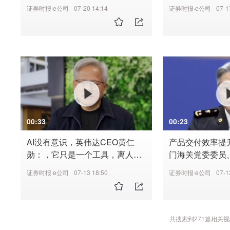
国造的好药、新药 更快惠及全球
技术服务业和高
证券时报·e公司
07-20 14:14
证券时报·e公司
07-1
患者
流入规模同比增长
00:33
00:23
AI没有意识，英伟达CEO黄仁
产品交付效率提
勋：，它只是一个工具，离人类
门海关党委委员
的特性还差得很远
云：针对福建锂
证券时报·e公司
07-13 18:50
证券时报·e公司
07-1
出口产业落地出
慧监管场景
共搜索到
271
篇相关视