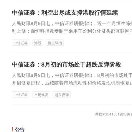
绩会上预计2027年实现合并报表层面盈利。
主要系本期公司持续拓展市场，积极助力人工智能应用落
的国际化战略布局， 持续吸引并集聚优秀的研发与管理人
下，后续行情应该能够有比较大程度的修复。若出现能够
期制作方面的尝试和布局，启动“AI 漫剧生态共创计划”，
同期大幅增长；归母净利润23.11亿元，同比增长122.6
中信证券：利空出尽或支撑港股行情延续
水平和核心竞争力，公司拟发行境外上市外资股（H 股）
修的新叙事，尤其是AI新应用与新场景的打开，行情将更
创作、生产、传播、运营全流程。 短剧出海方面，华智数
示，公司是国产AI芯片龙头，积极研发新一代智能处理器
主板挂牌上市 。从行业情况来看，伴随大模型训练集群的
注的产业事件和催化包括三点，一是更多美股AI硬件厂商
的网文、网剧、网游文化“新三样”出海，抢抓机遇，推进“
人民财讯8月9日电，中信证券研报指出，近一个月恒生
芯片及加速卡在互联网、运营商、金融、能源等多个重点
全面放量，第一代智算中心的扩容与升级正迎来确定性的
entum、思科、应用材料，月末的英伟达。二是海外流动性
（浙江）短剧出海总部基地。上半年，公司短剧出海业务
利上修；而恒科指数受制于乘用车盈利分化及头部互联网
产头部大模型适配加深，将进一步打开公司成长空间，维持
斯特沙利文预测，中国AI芯片市场规模将由2024年的1425亿
据、下旬的7月FOMC会议纪要&杰克逊霍尔全球央行年
训练营”，成立“出海短剧版权交易中心”，加速构建从人
后。行业上，医疗保健（CXO与制药龙头驱动）、金融
及上市不久的C嘉立创均属于PCB板块。华金证券的新股
亿元。在此背景下，国内AI芯片厂商正陆续步入业绩兑现
中信证券
港股
恒生综指
I应用的验证和催化：Grok 4.6大模型发布、谷歌新品发布
与商业变现的完整闭环。IP运营方面，华智数媒正系统推
费、地产及资讯科技预期遭下调。交易层面呈现资金回补超
下PCB产品最高层数可达64层，主要制程能力已达到同
武纪今年上半年营收也实现大幅增长。8月7日晚间，寒武纪
能大会等。从相对性价比的角度，AI内部对于光通信、P
释放，推动内容价值向消费端延伸，同时也在积极对接浙江
对财报密集披露期与海内外宏观扰动，配置建议维持“红利防
多层PCB产线项目有望进一步驱动公司业绩稳步增长。20
示，上半年公司实现营业收入59.96亿元，同比增长108.
提高重视。从景气边际变化角度，其他值得关注的方向包
极拓展新形态的IP运营业务。华智数媒同时提醒，上述新
债”资产；进攻端聚焦互联网巨头、双向资金加仓的机器人
中信证券：8月初的市场处于超跌反弹阶段
38.84亿元，占比39.31%；电子元器件业务营收36.51亿
公司股东的净利润23.11亿元，同比增长122.61%；实
源（电池储能、电网）、AI上游材料（玻纤、小金属等）
段，在公司整体营收中占比较低。
金属的催化布局。
股价持续大涨，7月31日至今，累计涨幅高达55.36%。
净利润21.66亿元，同比增长137.30%。（证券时报）
券：短期内市场或继续反弹，关注三条业绩主线一方面，
人民财讯8月9日电，中信证券研报指出，8月初的市场处
中表示，公司持续巩固在全球PCB制造领域的技术领先地
期有所降温，市场风险偏好有望回升；另一方面，近期海
开启修复进程，后续随着市场流动性和价格发现机制恢复
心、高性能计算等关键领域，多款高端产品已实现大规模
块逐步企稳回升，对A股科技板块企稳具有一定的正向作
借着反弹降低边缘资产暴露，向具备核心竞争力的科技龙
中信证券
市场修复
超跌反弹
长。公司现有产线当前在手订单饱满，业务进展顺利，后
于海外AI capex可持续性，但2020年以来至少两轮类
向进行再平衡。维持“三个收敛”的中期判断，即：1）A
维度：一是已有产线通过产品结构升级实现产值提升，二
据终结，每次辩论都会伴随板块10%—20%的回调，随
超额收益趋于收敛；2）非AI工业板块相对海外可比公司
来增量。在AI等产业加速发展的背景下，全球PCB行业产值稳
当前国内外科技盈利均保持高增长，同时整体盈利增速也在
极致分化趋于收敛。在科技板块内部，建议借着AI涨价品
共搜索到
41581
篇相关
k统计及预测，2025年，全球PCB行业产值达851.52亿美
全A非金融半年报盈利增速有望达15%左右。叠加政策层
及半导体设备等）调仓，更加重视“量的确定性”，审慎对
计到2030年，全球PCB行业产值将达到1233.48亿美元
上市扰动逐步消退，以及A股对海外冲击敏感性持续下降，
创新药以及有出海潜力的头部券商。
公告