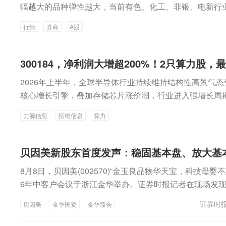
幅越大的品种弹性越大，当前有色、化工、非银、电新行
论中枢。我们结合持仓成本、融资盘出清和拥挤度三个视
行情
券商
A股
进度进行了量化评估：持仓成本视角下，浮亏压力集中于
进一步消化；融资盘视角下，本轮领涨方向出清进度已过
技板块的交投热度仍没有回落。整体而言，电子、有色、
300184，净利润大增超200%！2只算力股，
快，化工、电新、通信相对较慢。配置上，科技持仓继续
2026年上半年，全球半导体行业持续维持结构性高景气态
部分增配能化、有色、创新药和头部券商。招商证券：A
核心增长引擎，叠加存储芯片涨价潮，行业进入强增长周期
度，特朗普对伊朗强硬后再度TACO，叠加美国就业数据
息(300184)披露2026年半年度报告，公司上半年实现营业
球风险偏好修复。此外美国再次对中国科技产品实施限制
力源信息
拓维信息
算力
59.46%；实现净利润2.98亿元，同比增幅达到209.5
限，长期股价终将回归基本面，盈利持续增长是消化风险
公司业绩不尽如人意。拓维信息(002261)也在当晚披露2
度，上周融资资金活跃度回升，而股票型ETF则在市场改
半年实现营业收入微增，净利润较去年同期下降12.16%
ETF托底向融资接力过渡，融资资金有望继续净流入。展
贝因美新股东首度发声：稳固基本盘、放大基
入大增力源信息的主营业务包括电子元器件代理（技术）
回暖并重拾上行趋势。总体来看，在经历7月的快速调整后
8月8日，贝因美(002570)“金玉良品物华天宝，科技母婴
电网产品的研发、生产及销售。在AI业务方面，AI技术催
启，风格方面推荐创业板指、科创50、中证1000等成长
6年中客户会议于浙江金华举办。证券时报记者在现场发
服务器及电源、高端存储、光模块等相关半导体产品需求
力、国产算力、黄金修复；行业沿科技创新+企业出海+传
各地赶来的客户，还有实控方金华国资。“投资贝因美是
的头部AI电源、光模块、服务器、GPU、算力卡等AI客
布局，建议重点关注电子、电力设备、化学制药、有色金
证券时报
贝因美
金华国资
金华臻合
能。”作为实控方代表，金华市创新投资集团党委书记、董
营业收入大幅增长，其中公司代理的第一大产品线MURATA
申万宏源：行情会更“百花齐放”当前，AI重拾强势走出了“
8日，贝因美宣布控股股东小贝大美控股有限公司重整取