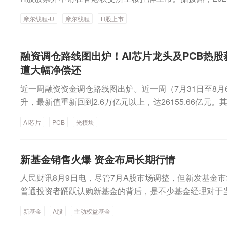
事业、新能源等。辅助线：资源品与周期制造板块有望迎
入6.06亿元，同比增长42.12%；毛利率达到47.17%，同
时公司积极拓展市场、持续优化产品结构等。从半导体硅
科技驱动的专业消费品公司”转型方向，把握人工智能与
向大模型训练、推理及智算场景；基于麒麟9000X处理器推
88795)实现营收17.36亿元，同比增长147.42%；同
基础化工、建筑材料、钢铁板块等。中信建投：8月有望延
品实现营业收入3亿元，同比增长15.86%；毛利率18.68%
半年报中分析，报告期内，半导体硅片行业步入新一轮“触底
摩尔线程-U
摩尔线程
H股上市
安全为核心根基将科学属性融入产品体系；同时以婴配粉
式机，适配政企办公场景，已在数字政府、央国企、金融
利润-1156.31万元，归属于上市公司股东的扣非净利润-1
型底部”已经形成，前期担忧明显缓解，修复行情如期展开
器材实现营业收入2.15亿元，同比下降25.3%；毛利率37.
算力爆发正在重塑全球硅片消耗结构，行业呈现量价齐升
依托智能体迭代落地“智能化育儿专家”定位，打造长效消
年同期有所收窄。公司表示，营收增长主要得益于人工智
体反弹时间仍然较短，修复程度约为历史平均水平的一半
以上数据来看，硝化棉相关产品是本期业绩爆发的核心驱
协会（SEMI）旗下的硅产品制造商组织 (SMG)于7月29
对母婴行业的消费周期属性，贝因美同步布局第二增长曲
对全功能GPU的强劲需求，叠加公司夸娥智算集群商业化
其中科技成长风格前期跌幅较大，当前修复程度仍然偏低
股份可生产三大系列、四种润湿剂、近110种牌号的硝化
融资调仓路线图出炉！AI芯片龙头及PCB热
度全球硅晶圆出货量同比增长7.4%，达到3573百万平方英寸
先行”的发展方向，覆盖至全家庭成员。同时，秉持“美好
高度认可，并实现稳定供货，公司市场竞争优势进一步扩
小盘风格受益于流动性改善本轮反弹涨幅较大，但修复进
用于涂料、赛璐珞等领域及高端彩印、环保烟花、人工影
遭大幅净偿还
为3327百万平方英寸。出货量较2026年第一季度记录的3
始终坚守母婴主业根本，但不局限于母婴赛道，从母婴专
度研发投入，2026年上半年研发投入7.69亿元，占营业收
置依然围绕超跌修复和景气改善的思路进行。重点关注AI算力
质领域，是行业内产品型谱最全的硝化棉制造商，2004
9.1%。据记者观察，在价格端，5月10日，信越化学、S
活场景的综合消费品品牌，持续拓展国民品牌的产业边界
近一周融资资金调仓路线图出炉。近一周（7月31日至8月
比增长38.16%。报告期内，摩尔线程-U商业化提速。公司旗
设备/材料、先进封装等）、创新药（CRO/CDMO）、
全球领先的行业地位。北化股份表示，当前，全球硝化棉
硅片厂商同步发布涨价函：其中，12英寸常规硅片涨价约5%
同金华国资，共同推进企业长期稳定经营，利用好产业资
升，最新值重新回到2.6万亿元以上，达26155.66亿元
H100芯片）成功通过国家《安全可靠测评》，已在北京
属、战略小金属等）、机械设备。国信证券：AI科技M顶
0%的民用硝化棉应用于涂料和油墨领域。涂料行业中，
景的高端专用硅片涨幅达18%—22%。不过，当前国产1
台的助力，携手全国合作伙伴共享战略升级红利。
净买入态势，金额合计361.77亿元。分行业来看，近一
心落地；合作伙伴基于摩尔线程MTT S5000智算集群，实
累积A股高景气行业股价顶部往往呈现“M顶”形态，这一次
需求保持基本稳定；油墨行业方面，近年来高端彩印市场
体偏低，立昂微认为这主要受三大因素制约：一是定价因素
AI芯片
PCB
光模块
过100亿元，高达137.85亿元；有色金属、计算机、电
态建设方面，公司依托“摩尔学院”搭建系统化学习路径，
下旬以来电子、通信等AI科技板块大幅调整，近期行情有
品质优良、流动性好的高端产品需求持续提升。受全球不
产替代进程中普遍较海外产品折价约两成，以价格优势换
额均超过30亿元。融资净偿还方面，石油石化、钢铁、交
及在校学生，提升开发者对产品的认知与使用能力。目前
的第二波行情何时启动讨论升温。从历史数据来看，高景
多变、市场分化发展趋势增强等影响，硝化棉需求整体维
盈利空间；二是折旧压力，硅片属于重资产行业，海外成熟
净偿还额均超过1亿元，依次为4.57亿元、2.11亿元、1.3
突破80万名。据介绍，摩尔线程-U在原有“AI 工厂”的基
新基金销售火爆 资金布局长期行情
点相距4—5个月，右侧次高点能达到左侧高点的八至九成
司将聚焦能力保障、产品结构优化，实现高品质硝化棉能
本摊销完毕，而国内厂商普遍正处于高额折旧摊销期，折
金加码AI芯片龙头及PCB热门股个股方面，近一周，共2
个工厂”能力体系。其中，模型训练工厂主要面向大模型
层面分歧消除且拥挤度回落，目前AI科技M顶第二波行情
年扭亏为盈华智数媒主要从事精品影视剧内容生产。202
三是验证及爬坡周期长，12英寸产线从投产到达产，从产
人民财讯8月9日电，尽管7月A股市场调整，但新发基金
上。寒武纪高居榜首，融资净买入额高达31.81亿元；胜
万卡级别超大规模智算集群能力，为万亿级参数大模型预
后A股牛途继续，结构上均衡布局，成长或向AI应用扩散
总收入5397.85万元，同比增加21.53%；归属于母公司股东
常需要3—5年的过程，这也是半导体硅片国产化进程中必
普通投资者踊跃认购新基金的背后，是不少基金经理对于当
创紧随其后，净买入额依次为7.54亿元、5.99亿元、5.
任务提供高性能AI Infra和基础软件支持；词元生产工
优的医药券商、受益政策的内需。兴业证券：后续行情或
同比增加160.73%，实现扭亏。2026年上半年，华智
看，随着规模效应释放、产品结构升级及行业景气持续，
业浪潮不是短期主题炒作，科技浪潮的演绎周期也远不止
通、协创数据、海康威视融资净买入额均在4亿元以上。8月
模型推理业务，服务互联网、大模型客户及政企行业客户
大跌后AI的景气优势和产业趋势并没有证伪，但估值和筹
动影游、AI科技、互联网营销服务、IP运营等五大新赛道
新基金
A股
主动权益基金
昂微是A股半导体硅片厂商中首家半年报盈利的公司。西安
26年半年度报告。根据公告，公司上半年实现营收59.96亿
新一代Agent系统和具身智应用等。8月9日晚间，摩尔线
国非农不及预期、美伊冲突缓和也为流动性的边际改善提
面，华智数媒正在积极加大AIGC技术在短剧、 互动影游