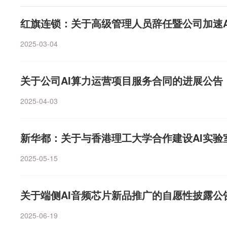
7%。此外，长鑫科技、澜起科技等存储芯片概念股，以
望成为市场从估值消化切换至盈利驱动的拐点，财报季或
产业龙头股，近一周也获得融资资金的青睐。融资资金净
口。配置上建议围绕三条业绩主线展开。首先是科技硬件（半
红旗连锁：关于高级管理人员辞任暨公司加速A
统计，有5股近一周融资净偿还额均超过3亿元，分别是新
这是本轮业绩改善最强的方向；其次为涨价链（有色/化工/
份、华能水电和永鼎股份，金额依次为15.39亿元、4.88亿元
2025-03-04
回升，业绩兑现确定性高；第三条主线为出口制造（储能/
元、3.55亿元。光模块龙头新易盛上半年业绩表现亮眼，
全球制造业补库与供应链优势。此外，非银金融、医药/C
元至80亿元，同比增长77.56%至102.93%，主要受益
（订单拐点）等方向半年报景气度同样值得关注，整体呈
关于公司AI算力运营项目服务合同的进展公告
增长，产品结构优化，公司预计销售收入和净利润较上年
局。国金证券：注意力的转换时刻3月以来，市场聚焦宏观
表示，今年800G出货量增长提升，已成为出货的主力产品
的变化是资产定价核心；当下镜像错误可能在重演，当市场
2025-04-03
量明显增长，预计下半年起放量节奏将进一步加快。硅光
来走势时，可能会发现非AI领域（实物资产、出口出海）
趋势强劲。公司在成都、泰国两地的产能一直在基于未来
上内容，我们推荐：第一，大宗商品反弹已经确立，能源+
司对市场需求端充满信心，下半年及明年的订单能见度已
新华都：关于与香港理工大学合作建设AI实验
整体下行转换进入整体上行时期，美伊冲突只决定内部分
序：有色金属（金、铜、铝）、能源（煤炭、石油石化）
2025-05-15
中国制造的共振正在孕育，关注工程机械、电网设备、炼
格受益于绝对收益者的切换，高股息+低波动+稳定现金流
资金的核心回流方向。中银证券：科技主线或面临“去伪存
关于端侧AI音频芯片新品推广的自愿性披露公
利因子有望迎来修复。历史规律显示，8月为盈利因子全年
2025-06-19
调整后，市场对于盈利因子计价过于悲观，高盈利组合明