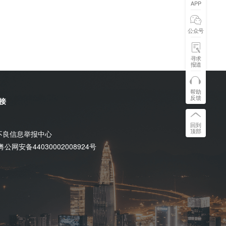
APP
公众号
寻求
报道
帮助
反馈
接
回到
顶部
不良信息举报中心
粤公网安备44030002008924号