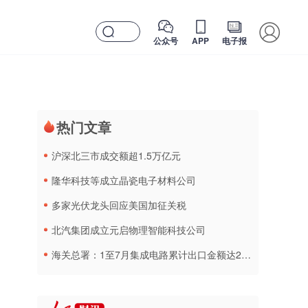
公众号
APP
电子报
热门文章
​沪深北三市成交额超1.5万亿元
隆华科技等成立晶瓷电子材料公司
多家光伏龙头回应美国加征关税
北汽集团成立元启物理智能科技公司
海关总署：1至7月集成电路累计出口金额达2160.2亿美元 同比增长99.5%