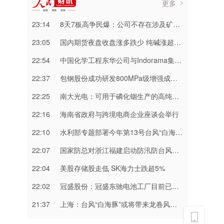
更多
23:14
8天7板高争民爆：公司不存在涉及矿山资产注入和重大资产重组的具体计划
23:05
国内期货夜盘收盘涨多跌少 纯碱涨超3%
22:54
中国化学工程东华公司与Indorama集团正式签署安阳清洁制气示范项目EPC合同
22:37
包钢股份成功研发800MPa级增强成形性稀土热轧汽车钢
22:25
南大光电：可用于磷化铟生产的高纯三甲基铟产能目前约为2吨/年
22:16
海南省政府与跨境电商企业座谈会举行
22:10
水利部专题部署今年第13号台风“白海豚” 暴雨洪水防御工作
22:07
国家防总对浙江福建启动防汛防台风三级应急响应
22:04
美股存储股走低 SK海力士跌超5%
22:02
冠盛股份：冠盛东驰电池工厂目前已进入全面联机调试工作
21:37
上海：台风“白海豚”或将带来龙卷风等极端影响