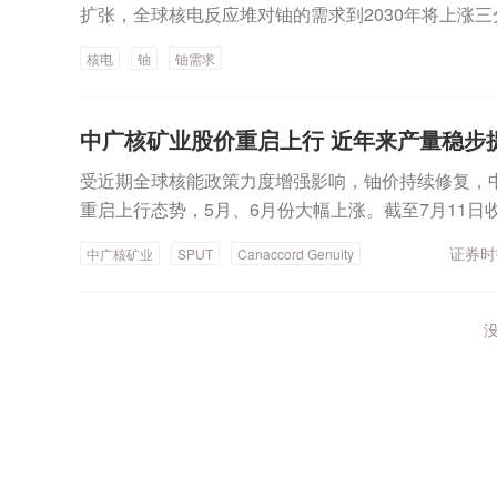
扩张，全球核电反应堆对铀的需求到2030年将上涨三分
15万吨。摩根士丹利分析称，当前全球铀市场正经历
核电
铀
铀需求
以及多重因素的作用，使得铀的市场前景备受关注。
从2020年的30美元/磅一路大涨，甚至一度突破100
平交易。在此背景下，加拿大Sprott公司旗下的实物铀
中广核矿业股价重启上行 近年来产量稳步
举“扫货”，此前增发融资2亿美元用于采购实物铀。
受近期全球核能政策力度增强影响，铀价持续修复，中广
不足，加上能源需求不断增长从而激励核能产能增加
重启上行态势，5月、6月份大幅上涨。截至7月11日收
险。铀矿的“显著”缺口9月5日，世界核协会在最新
较4月9日盘中低点1.19港元上涨接近95%。从消息
堆对铀的需求到2030年将上涨三分之一至8.6万吨，2
证券时
中广核矿业
SPUT
Canaccord Genuity
基金SPUT（Sprott Physical Uranium Trust）宣布修
端，部分现有铀矿将于2030—2040年走向枯竭，
议，Canaccord将以每单位17.25美元购买1160
进而产生“显著”的供需缺口，或将威胁到核电的复兴。
元用于铀采购，按现货价格计算，可购买1012吨铀。
核电装机容量将翻倍，达到746吉瓦。在世界核协会
没
与Canaccord Genuity的协议中表示将购买数量的
示，要解决供需缺口的问题非常困难。其中行业领先者，如
新现货价格显著上涨。政策层面同样释放积极信号：
m和加拿大Cameco甚至在近期宣布旗下铀矿将减产。美国铀
美国总统特朗普签署了四项与核能相关的行政命令，
裁Mark Chalmers称，他预计更多同行会发布减
源部和国防部在联邦土地上建造核反应堆，全面改革
竭，产能大幅下滑。据悉，一座铀矿从发现到开采，其
动美国铀矿开采与浓缩能力提升。除美国近期政策动
年。因此，世界核协会呼吁：“加大勘探力度，创新