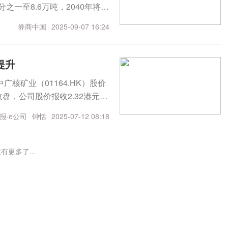
之一至8.6万吨，2040年将达
着显著变化，供需格局的演变
券商中国
2025-09-07 16:24
受供需失衡的影响，铀现货价
美元/磅，现维持在80美元/磅的水
信托基金(SPUT)正在全球大
提升
花旗指出，铀生产商潜在的交付
核矿业（01164.HK）股价
，使得铀价面临巨大的看涨风
盘，公司股价报收2.32港元，
发布的报告中指出，全球核电反应
面上看，6月份，天然铀实物投资
040年将达15万吨。但在供给
报·e公司
钟恬
2025-07-12 08:18
订与Canaccord Genuity的协
这将导致全球铀矿产量减产一半，
万单位信托份额，募集资金约2亿美
世界核协会称，至2040年全球
这一融资规模是SPUT此前在
年度峰会上，铀矿开采商们表
有更多了...
两倍。受此消息影响，Numerco最
哈萨克斯坦Kazatompro
美国核电政策近期大幅转向，
矿公司Energy Fuels总
包括加速反应堆测试，允许能
产通知，因为现有的老铀矿濒临枯
核管理委员会（NRC），并推
中耗费的时间可达10年—20
作以外，德国、比利时、日本
开采技术，提升许可效率，争取