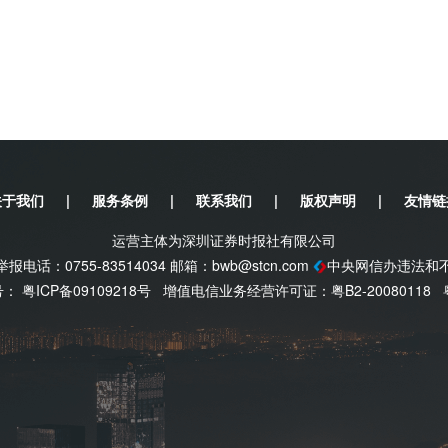
推动下，全球核电远期需求预
能并不够，因为初级铀经过复杂
加铀矿重启困难，小型生产商
跟上产量的扩张脚步。需求方
化。值得一提的是，今年6月
电摆脱对俄产燃气的依赖。同
协议。在新的定价机制下，基
的核能也被视为AI竞赛中不可
年度递增系数由3.5%上调至4.
求推动全球用电量的增速达到2.
公布，上半年，旗下中广核国际
等因素，预计到2030年全球基
-74美元/磅U3O8，交付合
加大对核电站的投入。在第28
因此，预期中广核国际销售公司期
到2050年将全球核能装机容量
关于我们
|
服务条例
|
联系我们
|
版权声明
|
友情链
主要源于会计记账方式为加权
，法国铀公司Orano的高级执
期的销售合同售价。中广核国
0年后才有望在铀提炼方面自给自
运营主体为深圳证券时报社有限公司
。此外，公司旗下位于哈萨克
计划在2028年投产的产能已
电话：0755-83514034 邮箱：
bwb@stcn.com
中央网信办违法和
金公司指出，中广核矿业新销
案号：
粤ICP备09109218号
增值电信业务经营许可证：粤B2-20080118
Sprott公司旗下的实物铀信
现货价格比例提升，定价机制
2亿美元用于采购实物铀，进一步
铀矿权益有望逐步提升。民生
面临严峻挑战。一方面，许多
售定价机制调整，业绩与估值
面多个新建项目投产周期较
才能投入生产，无法满足日益增长的
场正经历着显著变化，供需格