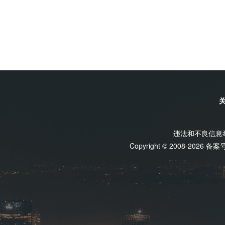
等多个国家也在近期对核电发展有积极表态。在政策
及时投资。”世界核协会还指出，仅仅提升铀矿的产
期增长，并带动作为核电燃料的天然铀需求增长。叠
的提炼工作才能成为核燃料，所以铀的处理设施也需
难以弥补供应缺口，天然铀供需偏紧格局将进一步强
面，在俄乌冲突爆发后，许多欧洲国家便希望通过核
初，中广核矿业宣布与中广核铀业签署新的销售框架
时，由于全球数据中心的爆炸式发展，相对洁净又高产
准价格从61.78美元/磅上调至94.22美元/磅U3O8，
或缺的一部分。据高盛测算，AI算力和数据中心的需
1%，现货价占比由60%调至70%。中广核矿业近日
5%，远超过去10年的平均增速。叠加电动汽车的普及
销售公司的天然铀销售业务中的平均单位销售成本介于68
荷电力缺口将达到8.3万太瓦时。为此，各国政府计划
同的平均单位销售价格介于58-61美元/磅U3O8，
届联合国气候变化大会（COP28）上，31个国家承诺
间毛利将受到较大负面影响。公告称，上述经营波动
提高两倍。俄罗斯历来都是世界铀矿的提炼中心。对此
平均成本法，导致期间账面存货加权平均成本高于当
行副总裁Jacques Peythieu表示，西方要到203
际销售公司采用两端锁定贸易模式，业务端利润稳定
足。他还透露，Orano已经在着手扩建提炼设施，目前
违法和不良信息举报
斯坦的四座铀矿在该期间的销售经营亦保持稳定。中
Copyright © 2008-2026 备
被客户抢购一空。巨头疯狂“扫货”值得注意的是，加拿大
售框架协议基价定价超预期，对销售价格形成支撑；
托基金(SPUT)正在全球大举“扫货”，此前增发融资
更具弹性。此外，根据其下属子公司生产指引，公司
推高了现货需求。高盛指出，当前全球铀矿供应体系
证券发布研报，认为中广核矿业受益于铀价上行及销
现有矿山已经运营超过30年，资源日益枯竭；另一方
有望形成共振。
长，如NexGen能源的Rook I矿预计需要6至8年
需求。摩根士丹利发布研究报告指出，当前全球铀市