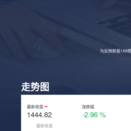
为反映新股168
走势图
最新收盘
涨跌幅
1444.82
-2.96 %