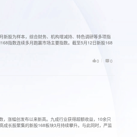
过3个月新股为样本，综合财务、机构增减持、特色调研等多项指
68指数连续多月跑赢市场主要指数。截至5月12日新股168
0
0
股指数，涨幅创发布以来新高。九成行业获得超额收益，10余只
高成长股聚集的新股168板块3月持续攀升。与此同时，严监