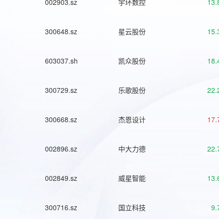
002903.sz
宇环数控
13.
300648.sz
星云股份
15.
603037.sh
凯众股份
18.
300729.sz
乐歌股份
22.
300668.sz
杰恩设计
17.
002896.sz
中大力德
22.
002849.sz
威星智能
13.
300716.sz
国立科技
9.