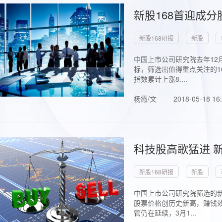
新股168首迎成分
新股168研报
新股
中国上市公司研究院去年12
标，筛选出值得重点关注的1
指数累计上涨8....
杨霞/文
2018-05-18 16
科技股高歌猛进 新
新股168研报
新股
中国上市公司研究院筛选的新
股票价格创历史新高，赚钱效
管仍在延续，3月1...