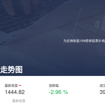
为反映新股168榜单股票价
走势图
最新收盘
涨跌幅
成
1444.82
-2.96 %
3