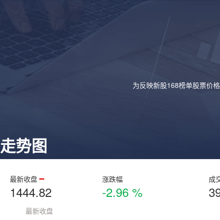
为反映新股168榜单股票价
走势图
最新收盘
涨跌幅
成
1444.82
-2.96 %
3