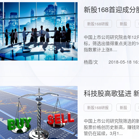
新股168首迎成分
新股168研报
新股
中国上市公司研究院去年12
标，筛选出值得重点关注的1
指数累计上涨8....
杨霞/文
2018-05-18 16
科技股高歌猛进 新
新股168研报
新股
中国上市公司研究院筛选的新
股票价格创历史新高，赚钱效
管仍在延续，3月1...