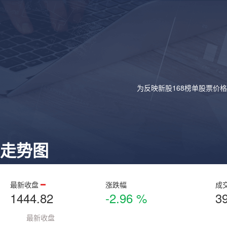
为反映新股168榜单股票价
走势图
最新收盘
涨跌幅
成
1444.82
-2.96 %
3