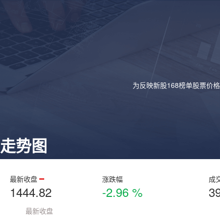
为反映新股168榜单股票价
走势图
最新收盘
涨跌幅
成
1444.82
-2.96 %
3