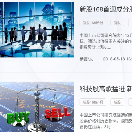
新股168首迎成分
新股168研报
新股
中国上市公司研究院去年12
标，筛选出值得重点关注的1
指数累计上涨8....
杨霞/文
2018-05-18 16
科技股高歌猛进 新
新股168研报
新股
中国上市公司研究院筛选的新
股票价格创历史新高，赚钱效
管仍在延续，3月1...