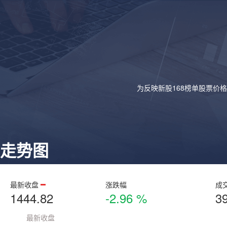
为反映新股168榜单股票价
走势图
最新收盘
涨跌幅
成
1444.82
-2.96 %
3