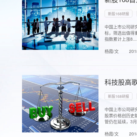
新股168研报
中国上市公司研究
标，筛选出值得重
指数累计上涨8...
杨霞/文
201
科技股高歌
新股168研报
中国上市公司研究
股票价格创历史新
管仍在延续，3月1.
杨霞/文
201