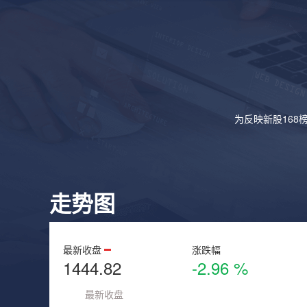
为反映新股168
走势图
最新收盘
涨跌幅
1444.82
-2.96 %