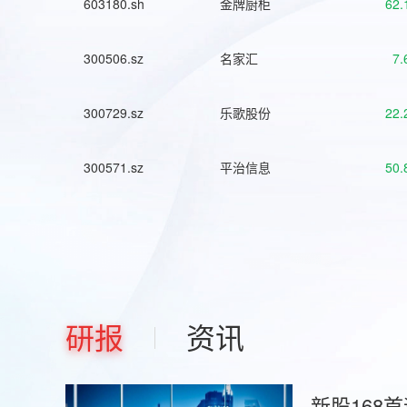
603180.sh
金牌厨柜
62.
300506.sz
名家汇
7.
300729.sz
乐歌股份
22.
300571.sz
平治信息
50.
研报
资讯
新股168