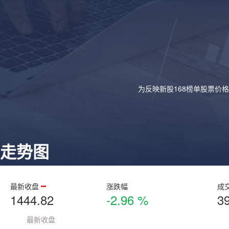
为反映新股168榜单股票价
走势图
最新收盘
涨跌幅
成
1444.82
-2.96 %
3