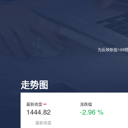
为反映新股168
走势图
最新收盘
涨跌幅
1444.82
-2.96 %