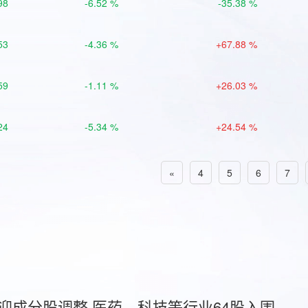
98
-6.52 %
-35.38 %
53
-4.36 %
+67.88 %
59
-1.11 %
+26.03 %
24
-5.34 %
+24.54 %
«
4
5
6
7
首迎成分股调整 医药、科技等行业64股入围