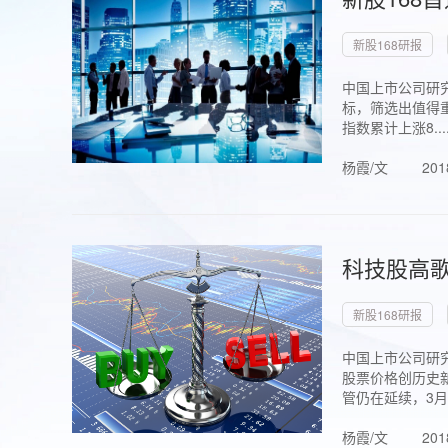
新股168研报
中国上市公司研究
标，筛选出值得重
指数累计上涨8...
杨霞/文
201
科技股高歌
新股168研报
中国上市公司研究
股票价格创历史新
管仍在延续，3月1.
杨霞/文
201