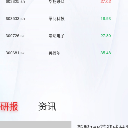
603825.sh
华扬联众
27.02
603533.sh
掌阅科技
16.93
300726.sz
宏达电子
27.80
300681.sz
英搏尔
35.48
研报
资讯
新股168首迎成分