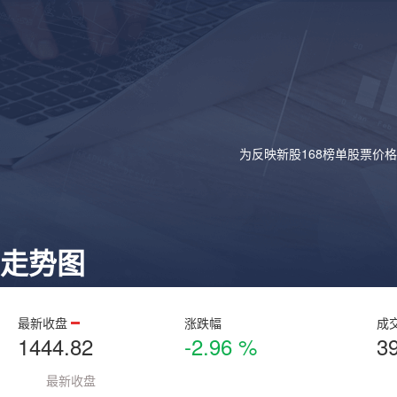
为反映新股168榜单股票价
走势图
最新收盘
涨跌幅
成
1444.82
-2.96 %
3