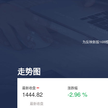
为反映新股168
走势图
最新收盘
涨跌幅
1444.82
-2.96 %