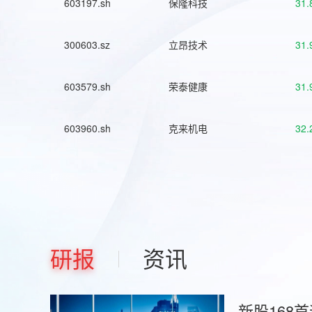
603197.sh
保隆科技
31.
300603.sz
立昂技术
31.
603579.sh
荣泰健康
31.
603960.sh
克来机电
32.
研报
资讯
新股168