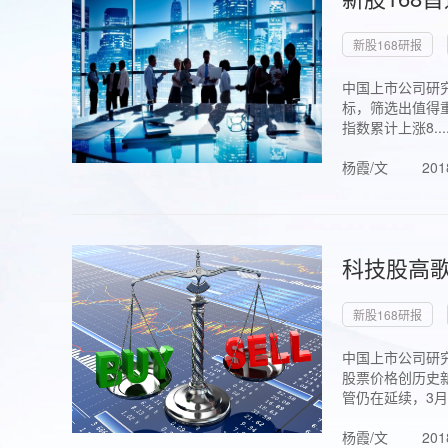
新股168研报
中国上市公司研究
标，筛选出值得重
指数累计上涨8...
杨霞/文
201
科技股高歌
新股168研报
中国上市公司研究
股票价格创历史新
管仍在延续，3月1.
杨霞/文
201