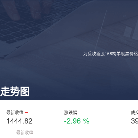
为反映新股168榜单股票价
走势图
最新收盘
涨跌幅
成
1444.82
-2.96 %
3