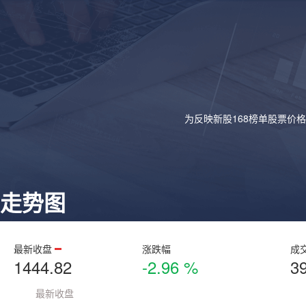
为反映新股168榜单股票价
走势图
最新收盘
涨跌幅
成
1444.82
-2.96 %
3