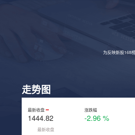
为反映新股168
走势图
最新收盘
涨跌幅
1444.82
-2.96 %