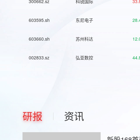
300662.sz
科锐国际
33.
603595.sh
东尼电子
28.
603660.sh
苏州科达
12.
002833.sz
弘亚数控
44.
研报
资讯
新股168