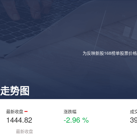
为反映新股168榜单股票价
走势图
最新收盘
涨跌幅
成
1444.82
-2.96 %
3