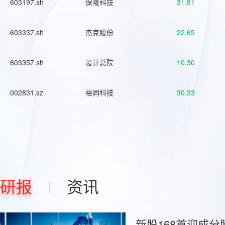
603197.sh
保隆科技
31.81
603337.sh
杰克股份
22.65
603357.sh
设计总院
10.30
002831.sz
裕同科技
30.33
研报
资讯
新股168首迎成分