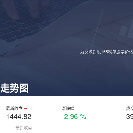
为反映新股168榜单股票价
走势图
最新收盘
涨跌幅
成
1444.82
-2.96 %
3