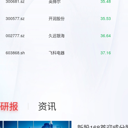
300681.sz
英搏尔
35.48
300577.sz
开润股份
35.53
002777.sz
久远银海
36.64
603868.sh
飞科电器
37.16
研报
资讯
新股168首迎成分