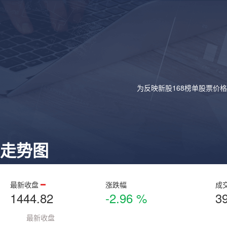
为反映新股168榜单股票价
走势图
最新收盘
涨跌幅
成
1444.82
-2.96 %
3