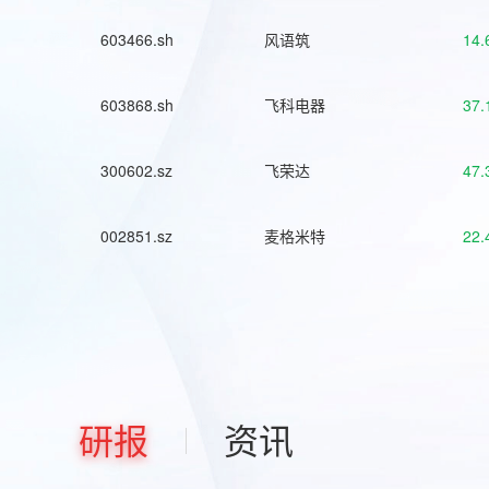
603466.sh
风语筑
14.
603868.sh
飞科电器
37.
300602.sz
飞荣达
47.
002851.sz
麦格米特
22.
研报
资讯