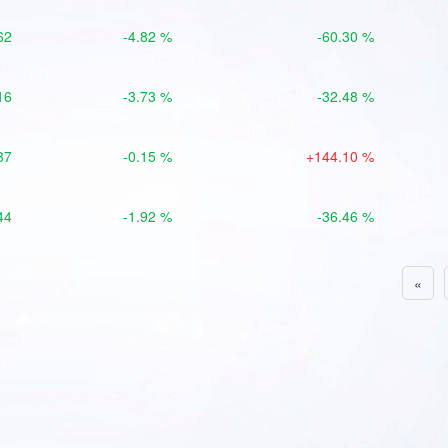
62
-4.82 %
-60.30 %
16
-3.73 %
-32.48 %
37
-0.15 %
+144.10 %
44
-1.92 %
-36.46 %
«