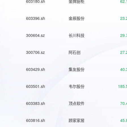
603180.sh
金牌厨柜
62.
603396.sh
金辰股份
23.
300604.sz
长川科技
29.
300706.sz
阿石创
27.
603429.sh
集友股份
40.
603501.sh
韦尔股份
185.
603383.sh
顶点软件
70.
603816.sh
顾家家居
45.