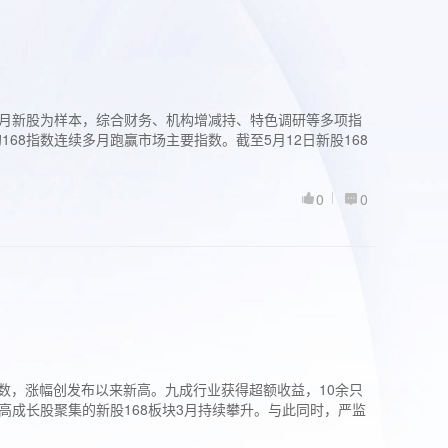
过3个月新股为样本，综合财务、机构增减持、特色调研等多项指
68指数连续多月跑赢市场主要指数。截至5月12日新股168
0
0
股指数，涨幅创发布以来新高。九成行业获得超额收益，10余只
高成长股聚集的新股168板块3月持续攀升。与此同时，严监