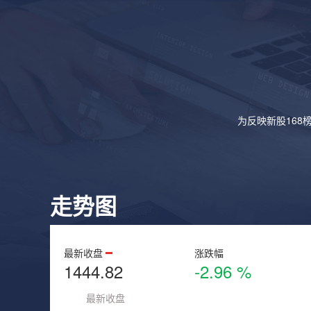
为反映新股168
走势图
最新收盘
涨跌幅
1444.82
-2.96 %