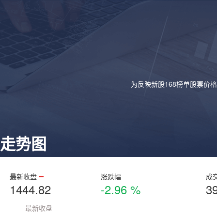
为反映新股168榜单股票价
走势图
最新收盘
涨跌幅
成
1444.82
-2.96 %
3