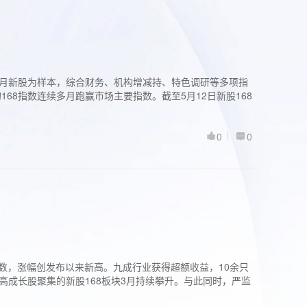
过3个月新股为样本，综合财务、机构增减持、特色调研等多项指
68指数连续多月跑赢市场主要指数。截至5月12日新股168
0
0
股指数，涨幅创发布以来新高。九成行业获得超额收益，10余只
高成长股聚集的新股168板块3月持续攀升。与此同时，严监