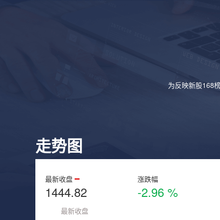
为反映新股168
走势图
最新收盘
涨跌幅
1444.82
-2.96 %