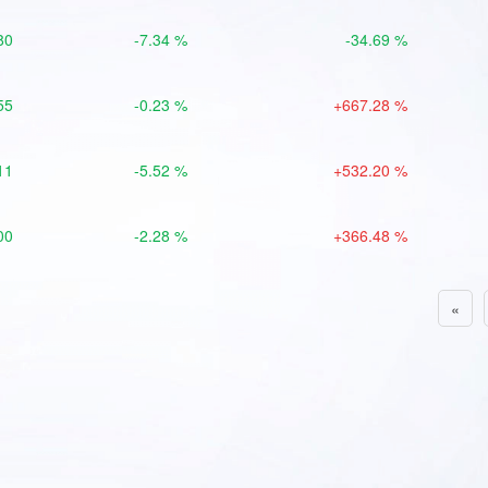
80
-7.34 %
-34.69 %
55
-0.23 %
+667.28 %
11
-5.52 %
+532.20 %
00
-2.28 %
+366.48 %
«