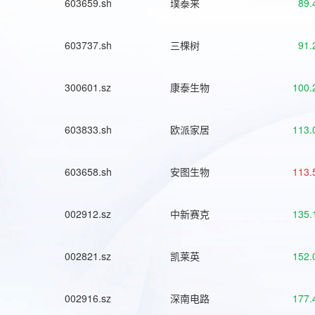
603659.sh
璞泰来
89.
603737.sh
三棵树
91.
300601.sz
康泰生物
100.
603833.sh
欧派家居
113.
603658.sh
安图生物
113.
002912.sz
中新赛克
135.
002821.sz
凯莱英
152.
002916.sz
深南电路
177.