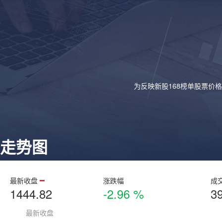
为反映新股168榜单股票价
走势图
最新收盘
涨跌幅
成
1444.82
-2.96 %
3