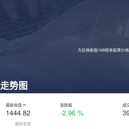
为反映新股168榜单股票价
走势图
最新收盘
涨跌幅
成
1444.82
-2.96 %
3