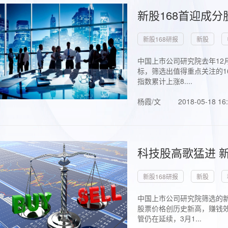
新股168首迎成分
新股168研报
新股
中国上市公司研究院去年12
标，筛选出值得重点关注的1
指数累计上涨8....
杨霞/文
2018-05-18 16
科技股高歌猛进 新
新股168研报
新股
中国上市公司研究院筛选的新
股票价格创历史新高，赚钱效
管仍在延续，3月1...