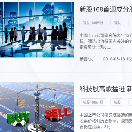
新股168首迎成分
新股168研报
新股
中国上市公司研究院去年12
标，筛选出值得重点关注的1
指数累计上涨8....
杨霞/文
2018-05-18 16
科技股高歌猛进 新
新股168研报
新股
中国上市公司研究院筛选的新
股票价格创历史新高，赚钱效
管仍在延续，3月1...