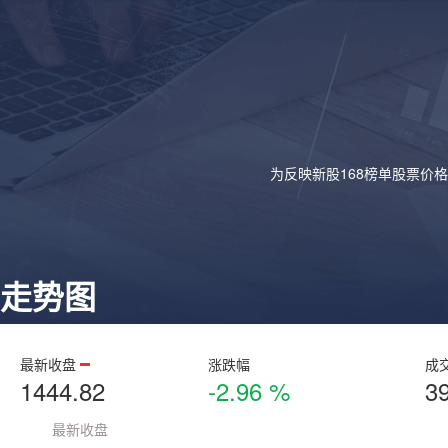
为反映新股168榜单股票价
走势图
最新收盘
涨跌幅
成
1444.82
-2.96 %
3