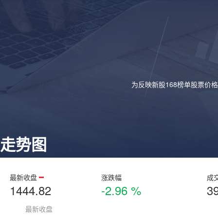
为反映新股168榜单股票价
走势图
最新收盘
涨跌幅
成
1444.82
-2.96 %
3