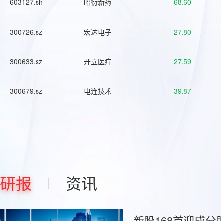
603127.sh
昭衍新药
68.60
300726.sz
宏达电子
27.80
300633.sz
开立医疗
27.59
300679.sz
电连技术
39.87
研报
资讯
新股168首迎成分