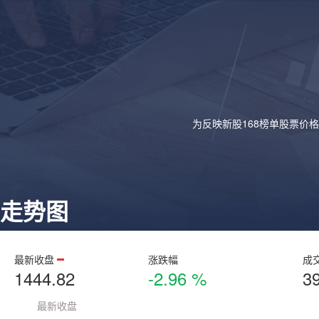
为反映新股168榜单股票价
走势图
最新收盘
涨跌幅
成
1444.82
-2.96 %
3