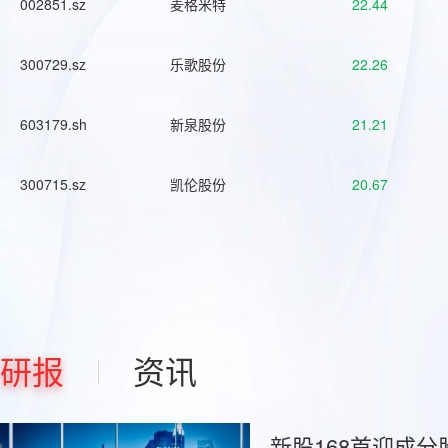
002851.sz
麦格米特
22.44
300729.sz
乐歌股份
22.26
603179.sh
新泉股份
21.21
300715.sz
凯伦股份
20.67
研报
资讯
新股168首迎成分