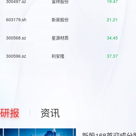
300497.sz
富祥股份
19.47
603179.sh
新泉股份
21.21
300568.sz
星源材质
34.45
300596.sz
利安隆
37.37
研报
资讯
新股168首迎成分