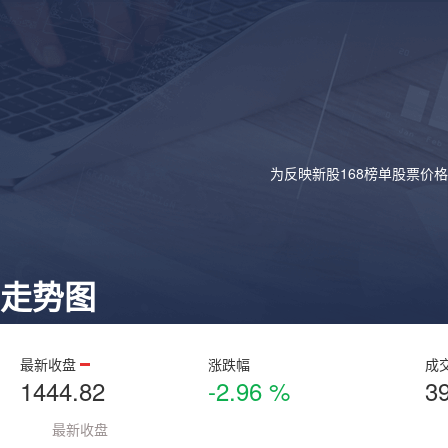
为反映新股168榜单股票价
走势图
最新收盘
涨跌幅
成
1444.82
-2.96 %
3