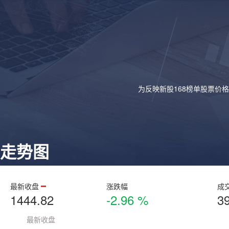
为反映新股168榜单股票价
走势图
最新收盘
涨跌幅
成
1444.82
-2.96 %
3