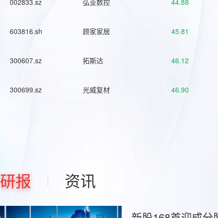
002833.sz
弘亚数控
44.88
603816.sh
顾家家居
45.81
300607.sz
拓斯达
46.12
300699.sz
光威复材
46.90
研报
资讯
新股168首迎成分