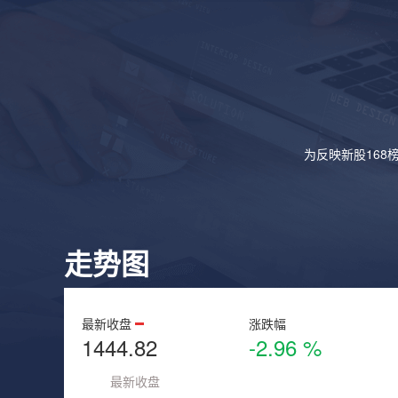
为反映新股168
走势图
最新收盘
涨跌幅
1444.82
-2.96 %