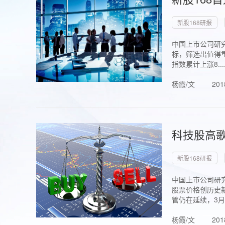
新股168研报
中国上市公司研究
标，筛选出值得重
指数累计上涨8...
杨霞/文
201
科技股高歌
新股168研报
中国上市公司研究
股票价格创历史新
管仍在延续，3月1.
杨霞/文
201