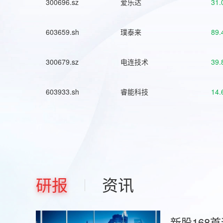
300696.sz
爱乐达
31.
603659.sh
璞泰来
89.
300679.sz
电连技术
39.
603933.sh
睿能科技
14.
研报
资讯
新股168