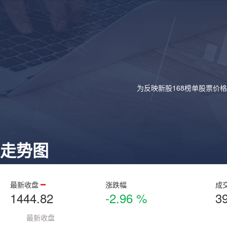
为反映新股168榜单股票价
走势图
最新收盘
涨跌幅
成
1444.82
-2.96 %
3