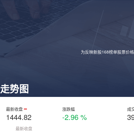
为反映新股168榜单股票价
走势图
最新收盘
涨跌幅
成
1444.82
-2.96 %
3